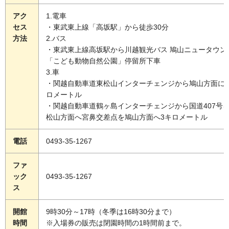
アク
1.電車
セス
・東武東上線「高坂駅」から徒歩30分
方法
2.バス
・東武東上線高坂駅から川越観光バス 鳩山ニュータウン
「こども動物自然公園」停留所下車
3.車
・関越自動車道東松山インターチェンジから鳩山方面に
ロメートル
・関越自動車道鶴ヶ島インターチェンジから国道407号
松山方面へ宮鼻交差点を鳩山方面へ3キロメートル
電話
0493-35-1267
ファ
ック
0493-35-1267
ス
開館
9時30分～17時（冬季は16時30分まで）
時間
※入場券の販売は閉園時間の1時間前まで。