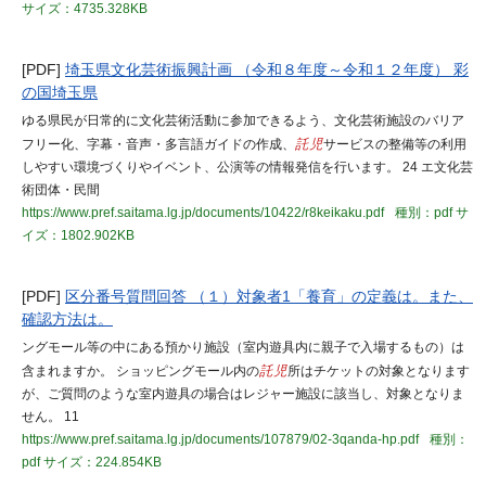
サイズ：4735.328KB
[PDF]
埼玉県文化芸術振興計画 （令和８年度～令和１２年度） 彩
の国埼玉県
ゆる県民が日常的に文化芸術活動に参加できるよう、文化芸術施設のバリア
フリー化、字幕・音声・多言語ガイドの作成、
託児
サービスの整備等の利用
しやすい環境づくりやイベント、公演等の情報発信を行います。 24 エ文化芸
術団体・民間
https://www.pref.saitama.lg.jp/documents/10422/r8keikaku.pdf
種別：pdf
サ
イズ：1802.902KB
[PDF]
区分番号質問回答 （１）対象者1「養育」の定義は。また、
確認方法は。
ングモール等の中にある預かり施設（室内遊具内に親子で入場するもの）は
含まれますか。 ショッピングモール内の
託児
所はチケットの対象となります
が、ご質問のような室内遊具の場合はレジャー施設に該当し、対象となりま
せん。 11
https://www.pref.saitama.lg.jp/documents/107879/02-3qanda-hp.pdf
種別：
pdf
サイズ：224.854KB