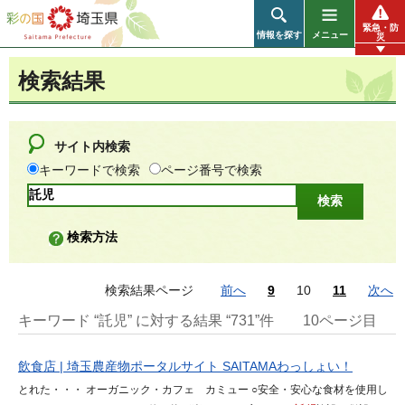
彩の国 埼玉県
緊急・防
情報を探す
メニュー
災
検索結果
サイト内検索
キーワードで検索
ページ番号で検索
検索方法
検索結果ページ
前へ
9
10
11
次へ
キーワード “託児” に対する結果 “731”件
10ページ目
飲食店 | 埼玉農産物ポータルサイト SAITAMAわっしょい！
とれた・・・ オーガニック・カフェ カミュー ○安全・安心な食材を使用し