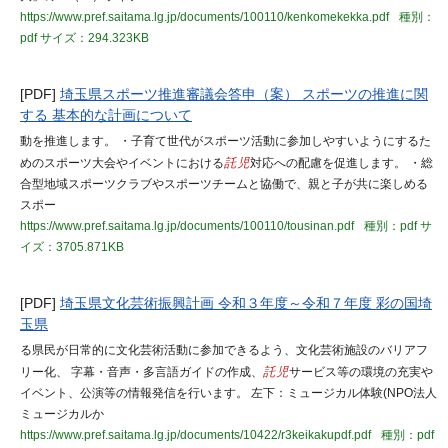
https://www.pref.saitama.lg.jp/documents/100110/kenkomekekka.pdf
種別：
pdf
サイズ：294.323KB
[PDF]
埼玉県スポーツ推進審議会答申（案） スポーツの推進に関
する 基本的な計画について
動を推進します。 ・子育て世代がスポーツ活動に参加しやすいようにするた
めのスポーツ大会やイベントにおける
託児
対応への配慮を促進します。 ・総
合型地域スポーツクラブやスポーツチームと協働で、親と子が共に楽しめる
スポー
https://www.pref.saitama.lg.jp/documents/100110/tousinan.pdf
種別：pdf
サ
イズ：3705.871KB
[PDF]
埼玉県文化芸術振興計画 令和３年度～令和７年度 彩の国埼
玉県
る県民が日常的に文化芸術活動に参加できるよう、文化芸術施設のバリアフ
リー化、 字幕・音声・多言語ガイドの作成、
託児
サービス等の環境の充実や
イベント、公演等の情報発信を行います。 左下：ミュージカル体験(NPO法人
ミュージカルか
https://www.pref.saitama.lg.jp/documents/10422/r3keikakupdf.pdf
種別：pdf