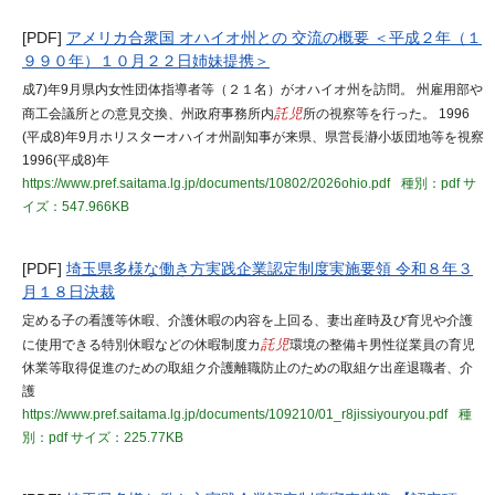
[PDF]
アメリカ合衆国 オハイオ州との 交流の概要 ＜平成２年（１
９９０年）１０月２２日姉妹提携＞
成7)年9月県内女性団体指導者等（２１名）がオハイオ州を訪問。 州雇用部や
商工会議所との意見交換、州政府事務所内
託児
所の視察等を行った。 1996
(平成8)年9月ホリスターオハイオ州副知事が来県、県営長瀞小坂団地等を視察
1996(平成8)年
https://www.pref.saitama.lg.jp/documents/10802/2026ohio.pdf
種別：pdf
サ
イズ：547.966KB
[PDF]
埼玉県多様な働き方実践企業認定制度実施要領 令和８年３
月１８日決裁
定める子の看護等休暇、介護休暇の内容を上回る、妻出産時及び育児や介護
に使用できる特別休暇などの休暇制度カ
託児
環境の整備キ男性従業員の育児
休業等取得促進のための取組ク介護離職防止のための取組ケ出産退職者、介
護
https://www.pref.saitama.lg.jp/documents/109210/01_r8jissiyouryou.pdf
種
別：pdf
サイズ：225.77KB