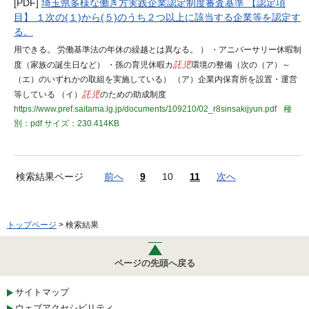
[PDF]
埼玉県多様な働き方実践企業認定制度審査基準 【認定項
目】 １次の(１)から(５)のうち２つ以上に該当する企業等を認定す
る。
用できる。 労働基準法の年休の繰越とは異なる。 ） ・アニバーサリー休暇制
度（家族の誕生日など） ・孫の育児休暇カ
託児
環境の整備（次の（ア）～
（エ）のいずれかの取組を実施している） （ア）企業内保育所を設置・運営
等している （イ）
託児
のための助成制度
https://www.pref.saitama.lg.jp/documents/109210/02_r8sinsakijyun.pdf
種
別：pdf
サイズ：230.414KB
検索結果ページ
前へ
9
10
11
次へ
トップページ
> 検索結果
ページの先頭へ戻る
サイトマップ
ウェブアクセシビリティ