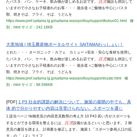
たパスタ、パン、ケーキ、飲み物が楽しめるお店です。
託児
施設も併設して
いますので小さなお子様連れのお客・・・ 遊歩道 ○ご飯物を中心にパスタ
類、焼きそば、フライ、そば、うどんを
https://www.pref.saitama.lg.jp/saitama-wassyoi/buy/support/kubun01.html
種
別：html
サイズ：242.18KB
大里地域 | 埼玉農産物ポータルサイト SAITAMAわっしょい！
とれた・・・ オーガニック・カフェ カミュー ○安全・安心な食材を使用し
たパスタ、パン、ケーキ、飲み物が楽しめるお店です。
託児
施設も併設して
いますので小さなお子様連れのお客・・・ 遊歩道 ○ご飯物を中心にパスタ
類、焼きそば、フライ、そば、うどんを
https://www.pref.saitama.lg.jp/saitama-wassyoi/buy/support/ozato.html
種
別：html
サイズ：98.598KB
[PDF]
1 P3 社会的課題の解決について、施策の展開の中でも、具
体 的で分かりやすい内容は見受けられない。スポーツを通じ
1 該当ページ №御意見の内容意見数県の考え方 10 P43 若い方がスポーツを
するとができる環境を整えるには、
託児
設備があるといいと思います。 2 御
意見の趣旨を踏まえ、計画案を修正します。 施策１「スポーツ参画人口の拡
大」の「（２）ライフ