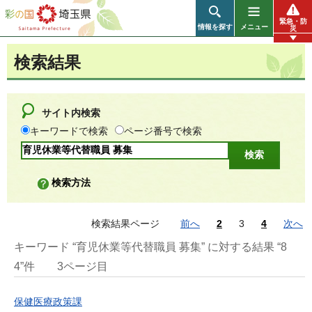
彩の国 埼玉県
緊急・防
情報を探す
メニュー
災
検索結果
サイト内検索
キーワードで検索
ページ番号で検索
検索方法
検索結果ページ
前へ
2
3
4
次へ
キーワード “育児休業等代替職員 募集” に対する結果 “8
4”件
3ページ目
保健医療政策課