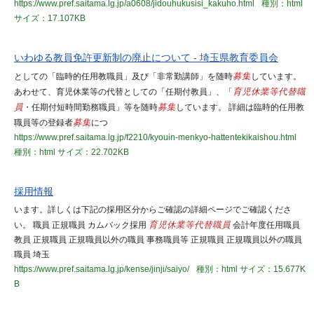
https://www.pref.saitama.lg.jp/a0608/jidouhukusisi_kakuho.html
種別：html
サイズ：17.107KB
いわゆる教員免許更新制の廃止について - 埼玉県教育委員会
としての「臨時的任用教職員」及び「非常勤講師」を随時
募集
しています。
あわせて、育児休業等の代替としての「任期付教員」、「
育児休業等代替職
員
・任期付短時間勤務職員」等を随時
募集
しています。 詳細は臨時的任用教
職員等の登録者
募集
につ
https://www.pref.saitama.lg.jp/f2210/kyouin-menkyo-hattentekikaishou.html
種別：html
サイズ：22.702KB
採用情報
います。詳しくは下記の採用区分からご確認の詳細ページでご確認くださ
い。 職員 正規職員 カムバック採用
育児休業等代替職員
会計年度任用職員
教員 正規職員 正規職員以外の職員 事務職員等 正規職員 正規職員以外の職員
職員 埼玉
https://www.pref.saitama.lg.jp/kense/jinji/saiyo/
種別：html
サイズ：15.677K
B