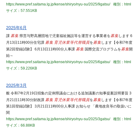
https://www.pref.saitama.lg.jp/kense/shiryo/nyu-su/2025/9gatsu/
種別：html
サイズ：57.551KB
2025年6月
課
募集
県営与野高層団地で児童福祉施設等を運営する事業者を
募集
します 6
月13日11時00分住宅課
募集
育児休業等代替職員
を
募集
します【令和7年度
第2回登録試験】 6月13日11時00分人事課
募集
国際交流プログラムを
募集
開
始～
https://www.pref.saitama.lg.jp/kense/shiryo/nyu-su/2025/6gatsu/
種別：html
サイズ：59.226KB
2025年3月
般 令和7年2月19日招集の定例県議会における追加議案の知事提案説明要旨 3
月21日11時30分財政課
募集
育児休業等代替職員
を
募集
します【令和7年度
第1回登録試験】 3月21日11時00分人事課 お知らせ 「農地改良等の取扱いに
関
https://www.pref.saitama.lg.jp/kense/shiryo/nyu-su/2025/3gatsu/
種別：html
サイズ：66.88KB