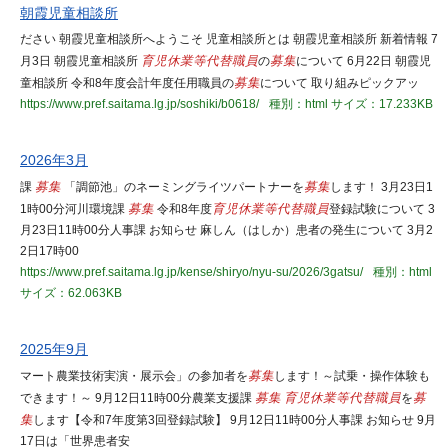
朝霞児童相談所
ださい 朝霞児童相談所へようこそ 児童相談所とは 朝霞児童相談所 新着情報 7
月3日 朝霞児童相談所
育児休業等代替職員
の
募集
について 6月22日 朝霞児
童相談所 令和8年度会計年度任用職員の
募集
について 取り組みピックアッ
https://www.pref.saitama.lg.jp/soshiki/b0618/
種別：html
サイズ：17.233KB
2026年3月
課
募集
「調節池」のネーミングライツパートナーを
募集
します！ 3月23日1
1時00分河川環境課
募集
令和8年度
育児休業等代替職員
登録試験について 3
月23日11時00分人事課 お知らせ 麻しん（はしか）患者の発生について 3月2
2日17時00
https://www.pref.saitama.lg.jp/kense/shiryo/nyu-su/2026/3gatsu/
種別：html
サイズ：62.063KB
2025年9月
マート農業技術実演・展示会」の参加者を
募集
します！～試乗・操作体験も
できます！～ 9月12日11時00分農業支援課
募集
育児休業等代替職員
を
募
集
します【令和7年度第3回登録試験】 9月12日11時00分人事課 お知らせ 9月
17日は「世界患者安