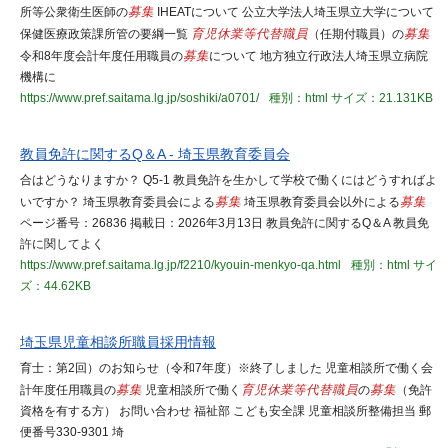
所等公衆衛生医師の
募集
IHEATについて 公立大学法人埼玉県立大学について
保健医療政策課所管の要綱一覧
育児休業等代替職員
（任期付職員）の
募集
令和8年度会計年度任用職員の
募集
について 地方独立行政法人埼玉県立病院
機構に
https://www.pref.saitama.lg.jp/soshiki/a0701/
種別：html
サイズ：21.131KB
教員免許に関するQ＆A - 埼玉県教育委員会
合はどうなりますか？ Q5-1 教員免許を生かして学校で働くにはどうすればよ
いですか？ 埼玉県教育委員会による
募集
埼玉県教育委員会以外による
募集
ページ番号：26836 掲載日：2026年3月13日 教員免許に関するQ＆A 教員免
許に関してよく
https://www.pref.saitama.lg.jp/f2210/kyouin-menkyo-qa.html
種別：html
サイ
ズ：44.62KB
埼玉県児童相談所職員採用情報
育士：第2回）のお知らせ（令和7年度）※終了しました 児童相談所で働く会
計年度任用職員の
募集
児童相談所で働く
育児休業等代替職員
の
募集
（免許
資格を有する方） お問い合わせ 福祉部 こども安全課 児童相談所整備担当 郵
便番号330-9301 埼