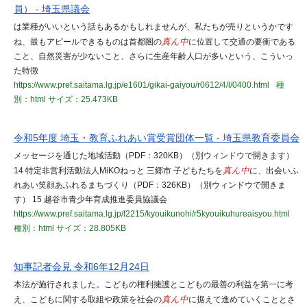
員） - 埼玉県議会
は業種がいいという話もあるかもしれませんが、私たちが売りというかです
ね、最もアピールできるものは首都圏の
真ん中
に位置して交通の要衝である
こと、自然災害が少ないこと、さらに生産年齢人口が多いという、こういっ
た特徴
https://www.pref.saitama.lg.jp/e1601/gikai-gaiyou/r0612/4/l/0400.html
種
別：html
サイズ：25.473KB
令和5年度 埼玉・教育ふれあい賞受賞団体一覧 - 埼玉県教育委員会
メッセージを通じた地域活動（PDF：320KB）（別ウィンドウで開きます）
14 特定非営利活動法人MiKOねっと 三郷市 子どもたちを
真ん中
に、出会いふ
れあい笑顔あふれるまちづくり（PDF：326KB）（別ウィンドウで開きま
す） 15 越谷市青少年育成推進委員協議会
https://www.pref.saitama.lg.jp/f2215/kyouikunohi/r5kyouikuhureaisyou.html
種別：html
サイズ：28.805KB
知事記者会見 令和6年12月24日
本法が施行されました。こどもの権利擁護とこどもの最善の利益を第一に考
え、こどもに関する取組や政策を社会の
真ん中
に据えて進めていくこととさ