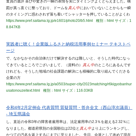
査員の選評 喜びや驚きの一瞬の表情を実にタイミングよくとらえました。構
図が真っ直ぐに整っており、ドームを
真ん中
においていないことからも一瞬
のタイミングに惑わされず落ち着いてシャッターを押していることがよくわ
https://www.pref.saitama.lg.jp/e1601/photo20/b5.html
種別：html
サイズ：1
8.847KB
実践者に聴く！企業版ふるさと納税活用事例セミナー テキストペ
ージ
で、なかなかその自治体だけで解決するのは難しいと、そうした時代になっ
てきているところでございまして、（資料の）
真ん中
のところにあるんです
けれども、そうした地域の社会課題の解決にも積極的に取り組んでくださる
企業の方
https://www.pref.saitama.lg.jp/a0503/super-city/2023matching/r6kigyobanhur
usatonouzeitext.html
種別：html
サイズ：116.03KB
令和4年2月定例会 代表質問 質疑質問・答弁全文（西山淳次議員）
- 埼玉県議会
し、直近の令和3年の障害者雇用率は、法定雇用率の2.3％を超える2.32％に
なりました。都道府県別の全国順位は22位と
真ん中
より上にランキングし、
かつての汚名を返上するにまでに至りました。 先日、会派として改めて現在