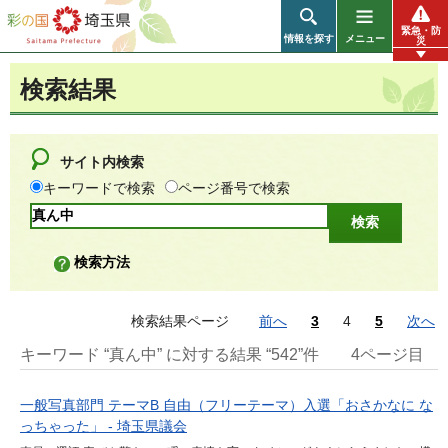
彩の国 埼玉県
緊急・防
情報を探す
メニュー
災
検索結果
サイト内検索
キーワードで検索
ページ番号で検索
検索方法
検索結果ページ
前へ
3
4
5
次へ
キーワード “真ん中” に対する結果 “542”件
4ページ目
一般写真部門 テーマB 自由（フリーテーマ）入選「おさかなに な
っちゃった」 - 埼玉県議会