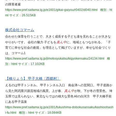
の障害者雇
https://www.pref.saitama.lg.jp/e1601/gikai-gaiyou/r0402/d040.html
種別：ht
ml
サイズ：26.515KB
株式会社コマーム
合わせた保育を行うことで、大きく成長する子ども達を見れることが大きな
やりがいです。 会社の魅力 子どもを
真ん中
に、地域ともつながれる。 「子
育てに幸せな社会の創造」を理念として掲げていますが、幸せな社会づくり
は、コマーム1
https://www.pref.saitama.lg.jp/jimotosyukatsu/kigyokensaku/24134.html
種
別：html
サイズ：17.102KB
【橋りょう】 甲子大橋〔西郷村〕
えるのは甲子トンネル。 甲子トンネル入口 南会津への玄関口。 甲子道路か
ら見た阿武隈川源流地域の風景。上が春、
真ん中
が秋、下が冬の雪景色。 埼
玉県では見られない、東北ならではの雄大な景色 峠の白河方 甲子大橋手前
にある甲子温泉
https://www.pref.saitama.lg.jp/a1001/fukushima-dobokusansaku/kashioohash
i-fu.html
種別：html
サイズ：18.084KB