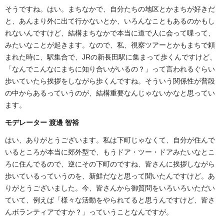
そうですね。はい。まちなかで、自分たちの地区とかまちが好きだ
と、あんまり外に出て行かないとか、いろんなこともあるのかもし
れないんですけど、結構まちなかで本当に道で人に会って喋って、
みたいなことが起きます。なので、私、視察ツアーとかもまちで頼
まれた時に、駅集合で、JRの新長田駅に集まって歩くんですけど、
「なんでこんなにまちに知り合いがいるの？」って言われるぐらい
歩いていたら挨拶をしながら歩くんですね。そういう関係性が普段
の中からあるっていうのが、結構重要なんじゃないかなと思ってい
ます。
モデレーター 渡邊 智裕
はい、ありがとうございます。私は下町じゃなくて、自分が住んで
いるところが本当に郊外型で、もうドア・ツー・ドアみたいなとこ
ろに住んでるので、逆にその下町のですね、皆さんに挨拶しながら
歩いているっていうのを、新鮮だなと思って聞いたんですけど。あ
りがとうございました。今、皆さんから御質問をいろいろいただい
ていて、例えば「様々な活動をやられてると思うんですけど、皆さ
んボランティアですか？」っていうことなんですが。