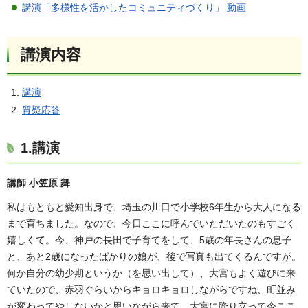
講演「多様性を活かしたコミュニティづくり」 動画
講演内容
講演
質疑応答
1.講演
講師 小笠原 舞
私はもともと愛知出身で、埼玉の川口で小学校6年生から大人になる
まで育ちました。なので、今日ここに呼んでいただいたのもすごく
嬉しくて。今、神戸の長田で子育てをして、5歳の年長さんの息子
と、あと2歳になったばかりの娘が、後で写真も出てくるんですが。
何か自分の幼少期というか（を思い出して）、大宮もよく遊びに来
ていたので、赤羽ぐらいからキョロキョロしながらですね、町並み
が変わってやしないかと思いながら来て、大宮に降り立って今ここ