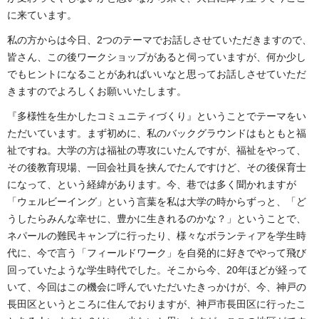
に来ています。
私の方からは今日、2つのテーマでお話しさせていただきますので、
皆さん、この後ワークショップがあると伺っていますが、何か少し
でもヒントになることがあればいいなと思ってお話しさせていただ
きますのでよろしくお願いいたします。
『多様性を生かしたコミュニティづくり』ということでテーマをい
ただいています。まず初めに、私のバックグラウンドはもともと福
祉ですね。大学の方は福祉の専攻にいたんですが、福祉をやって、
その後教育現場、一回会社員を挟んでたんですけど、その後保育士
になって、という経緯があります。今、巷では多く聞かれますが
「ウェルビーイング」という言葉を私は大学の時からずっと、「ど
うしたらみんな幸せに、豊かに生きれるのかな？」ということで、
ネパールの難民キャンプに行ったり、様々なボランティアを学生時
代に、今で言う「フィールドワーク」を自発的に好きでやって飛び
回っていたような学生時代でした。そこから今、20年ほどが経って
いて、今回はこの機会に呼んでいただいたきっかけが、今、神戸の
長田区というところに住んでおりますが、神戸市長田区に行ったこ