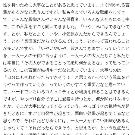
性を持つために大事なことがあると思っています。よく聞かれる言
葉があるかなと思うんですが、私も今までいろんな取組をしてき
て、いろんな親御さんやいろんな保育者、いろんな人たちに会う中
で、この言葉をすごく聞いてきました。「いや、私にはできないで
す」とか。私だとよく「いや、小笠原さんだからできるんでしょ
う」とか「長田区だからできるんでしょう」とかって言われること
が多いんですが、「いやいやいや、皆さんできます」っていうこと
を、一人一人の子供に言うように、一人一人の大人たちにも私たち
は本当に「その人ができることって絶対何かあるな」って思ってい
るので、この言葉が結構キーだなと思っています。大事なのは、
「自分にもそれだったらできそう！」と思えるかっていう視点をど
うやって作っていくか、っていうのがすごく重要だなと思ってい
て。ハードでいろいろコミュニティとか場所を作ることはできるん
ですが、やっぱり自分でそこに愛着を持つとか、何か関わりを持つ
とか、そこが大事になってくるっていう、やっぱりその気持ちが起
きたときに、すごく自発性が起きて、面白い効果が起きてくるなと
思うので、それにたどり着くには、一人一人がすごい距離があるん
じゃなくて「それだったらできそう」と思えるか、という視点だな
というふうに活動を通してずっとやってきて、これだなと思ってい