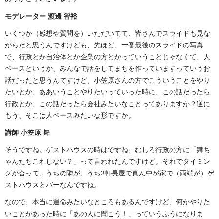
モデレーター 渡邊 智裕
いくつか（感想や質問を）いただいてて、皆さんでスライドも見な
がらだと思うんですけども、先ほど、一番最後のスライドの写真
で、行政とか自治体とか企業の方とかっていうことじゃなくて、人
ベースというか、みんなで話をしてまちを作っていますっていうお
話だったと思うんですけど、小笠原さんの方でこういうことをやり
たいとか、ああいうことやりたいっていった時に、この話だったら
行政とか、この話だったら会社みたいなことってありますか？逆に
もう、そこは人ベースみたいな形ですか。
講師 小笠原 舞
そうですね。ゲストハウスの時はですね、むしろ行政の方に「舞ち
ゃんたちこれしない？」って言われたんですけど。それでタイミン
グが合って、うちの隣が、うち3軒長屋で真ん中が家で（両端が）ゲ
ストハウスとバーなんですね。
なので、本当に運命みたいなところもあるんですけど、何かやりた
いことがあった時に「あの人に聞こう！」っていうふうになりま