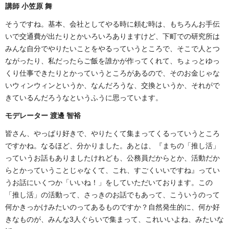
講師 小笠原 舞
そうですね。基本、会社としてやる時に頼む時は、もちろんお手伝
いで交通費が出たりとかいろいろありますけど、下町での研究所は
みんな自分でやりたいことをやるっていうところで、そこで人とつ
ながったり、私だったらご飯を誰かが作ってくれて、ちょっとゆっ
くり仕事できたりとかっていうところがあるので、そのお金じゃな
いウィンウィンというか、なんだろうな、交換というか、それがで
きているんだろうなというふうに思っています。
モデレーター 渡邊 智裕
皆さん、やっぱり好きで、やりたくて集まってくるっていうところ
ですかね。なるほど、分かりました。あとは、『まちの「推し活」
っていうお話もありましたけれども、公務員だからとか、活動だか
らとかっていうことじゃなくて、これ、すごくいいですね』ってい
うお話にいくつか「いいね！」をしていただいております。この
「推し活」の活動って、さっきのお話でもあって、こういうのって
何かきっかけみたいのってあるものですか？自然発生的に、何か好
きなものが、みんな3人ぐらいで集まって、これいいよね、みたいな