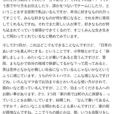
う形でやり方をお伝えしたり、誰かをつないでチームにしたり、と
いうことをする役割で私はいるんですが、本当に好きなものの力っ
てすごくて、みんな好きなものが何か形になると、それを外に発信
してくれるんですね。それでまた新しい人が来て、好きなものが持
ち込まれてっていう循環ができてくるので、すごくみんな生き生き
して関わってくれているなと眺めてみています。
そして2つ目が、これはどこでもできることなんですけど、『日常の
あいさつを真ん中にする』ということです。小学校とかでよく「挨
拶しましょう」みたいなことが書いてあると思うんですけど、普
段、まちなかで自分の地域で挨拶してるかな？って思ってみると、
実は意外となかなか難しい社会になっているんじゃないかなという
ふうに感じています。うちのゲストハウス、こんな感じなんですけ
どね、いろんなママ会でお泊まり会とかいろんな使い方がされて、
面白いなと思っているんですが。ここで、泊まってくださる人への
お願い事があります。2つ。1つ目「家の前では町の人に挨拶を」っ
ていうことをお願いしています。結構これ、「なんで書いてあるん
ですか？」みたいなことを聞かれることも多いんですけど、家の前
が路地なんですね。ここでうちの娘とかは、朝、いつも虫取りをし