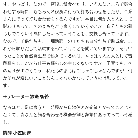
す、やっぱり。なので、普段ご飯食べたり、いろんなところで顔合
わせする時に、もちろん区役所に行って打ち合わせをしたり、企業
さんに行って打ち合わせもするんですが、本当に何か人と人として
関わり合って、そのまちをどう良くしていくかとか、自分たちの暮
らしでこういう風にしたいっていうことを、交換し合っています。
なので、子供たちも、「畑活部」の子たちも自分たちで助成金、こ
れから取りだして活動するっていうことを聞いていますが、そうい
ったことが自然発生型で起きてくるのは、やっぱり人と人として普
段暮らし、だから仕事も暮らしの中じゃないですか、子育ても。そ
の辺りがすごくこう、私たちのまちはごちゃごちゃなんですが、何
かそれが逆にいいことなんじゃないかなっていうのは思っていま
す。
モデレーター 渡邊 智裕
なるほど。逆に言うと、普段から自治体とか企業とかってことじゃ
なくて、皆さんと顔を合わせる機会が割と頻繁にあってっていう感
じ。
講師 小笠原 舞