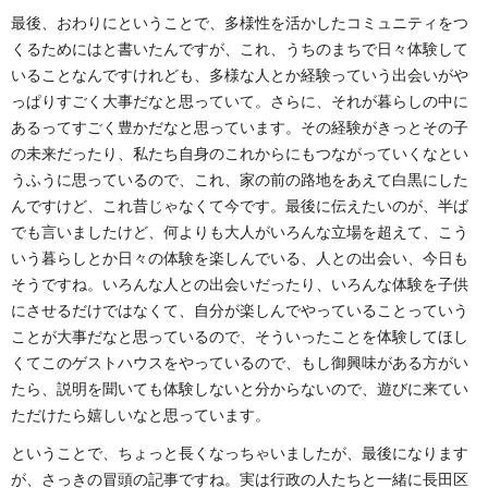
最後、おわりにということで、多様性を活かしたコミュニティをつ
くるためにはと書いたんですが、これ、うちのまちで日々体験して
いることなんですけれども、多様な人とか経験っていう出会いがや
っぱりすごく大事だなと思っていて。さらに、それが暮らしの中に
あるってすごく豊かだなと思っています。その経験がきっとその子
の未来だったり、私たち自身のこれからにもつながっていくなとい
うふうに思っているので、これ、家の前の路地をあえて白黒にした
んですけど、これ昔じゃなくて今です。最後に伝えたいのが、半ば
でも言いましたけど、何よりも大人がいろんな立場を超えて、こう
いう暮らしとか日々の体験を楽しんでいる、人との出会い、今日も
そうですね。いろんな人との出会いだったり、いろんな体験を子供
にさせるだけではなくて、自分が楽しんでやっていることっていう
ことが大事だなと思っているので、そういったことを体験してほし
くてこのゲストハウスをやっているので、もし御興味がある方がい
たら、説明を聞いても体験しないと分からないので、遊びに来てい
ただけたら嬉しいなと思っています。
ということで、ちょっと長くなっちゃいましたが、最後になります
が、さっきの冒頭の記事ですね。実は行政の人たちと一緒に長田区