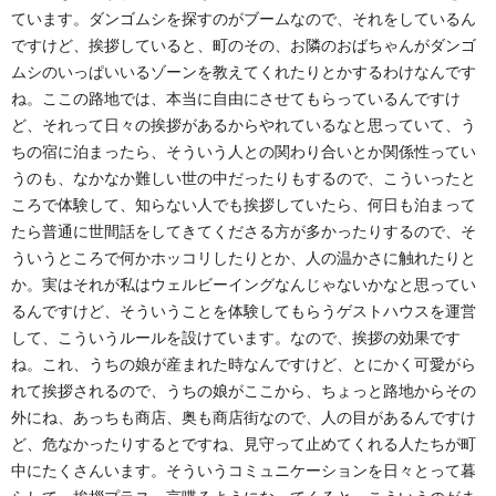
ています。ダンゴムシを探すのがブームなので、それをしているん
ですけど、挨拶していると、町のその、お隣のおばちゃんがダンゴ
ムシのいっぱいいるゾーンを教えてくれたりとかするわけなんです
ね。ここの路地では、本当に自由にさせてもらっているんですけ
ど、それって日々の挨拶があるからやれているなと思っていて、う
ちの宿に泊まったら、そういう人との関わり合いとか関係性ってい
うのも、なかなか難しい世の中だったりもするので、こういったと
ころで体験して、知らない人でも挨拶していたら、何日も泊まって
たら普通に世間話をしてきてくださる方が多かったりするので、そ
ういうところで何かホッコリしたりとか、人の温かさに触れたりと
か。実はそれが私はウェルビーイングなんじゃないかなと思ってい
るんですけど、そういうことを体験してもらうゲストハウスを運営
して、こういうルールを設けています。なので、挨拶の効果です
ね。これ、うちの娘が産まれた時なんですけど、とにかく可愛がら
れて挨拶されるので、うちの娘がここから、ちょっと路地からその
外にね、あっちも商店、奥も商店街なので、人の目があるんですけ
ど、危なかったりするとですね、見守って止めてくれる人たちが町
中にたくさんいます。そういうコミュニケーションを日々とって暮