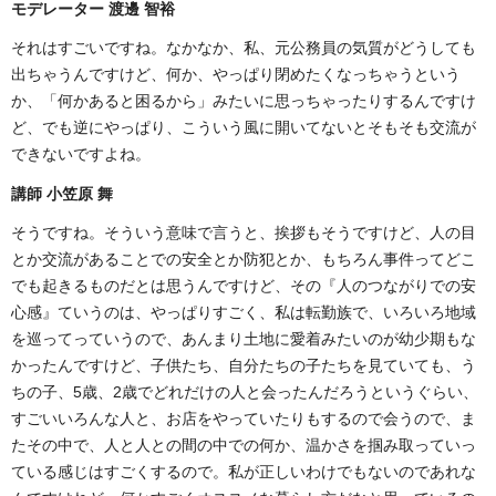
モデレーター 渡邊 智裕
それはすごいですね。なかなか、私、元公務員の気質がどうしても
出ちゃうんですけど、何か、やっぱり閉めたくなっちゃうという
か、「何かあると困るから」みたいに思っちゃったりするんですけ
ど、でも逆にやっぱり、こういう風に開いてないとそもそも交流が
できないですよね。
講師 小笠原 舞
そうですね。そういう意味で言うと、挨拶もそうですけど、人の目
とか交流があることでの安全とか防犯とか、もちろん事件ってどこ
でも起きるものだとは思うんですけど、その『人のつながりでの安
心感』ていうのは、やっぱりすごく、私は転勤族で、いろいろ地域
を巡ってっていうので、あんまり土地に愛着みたいのが幼少期もな
かったんですけど、子供たち、自分たちの子たちを見ていても、う
ちの子、5歳、2歳でどれだけの人と会ったんだろうというぐらい、
すごいいろんな人と、お店をやっていたりもするので会うので、ま
たその中で、人と人との間の中での何か、温かさを掴み取っていっ
ている感じはすごくするので。私が正しいわけでもないのであれな