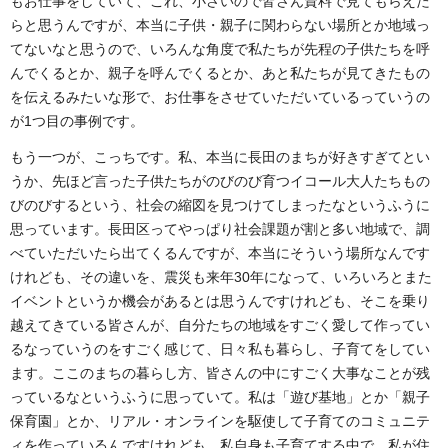
もお仕事をしていて、これ、小さいので皆さん資料で見てもらえた
らと思うんですが、本当に子供・親子に関わらない場所とか地域っ
てないなと思うので、いろんな角度で私たちが先程の子供たちを呼
んでくるとか、親子を呼んでくるとか、あと私たちが見てきたもの
を伝えるみたいな形で、お仕事をさせていただいているっていうの
が1つ目の事例です。
もう一つが、こっちです。私、本当に長田のまちが好きすぎてとい
うか、先ほど言った子供たちがのびのび育つイコール大人たちもの
びのびするという、社会の縮図を見つけてしまったなというふうに
思っています。長田区ってやっぱり社会課題が割と多い地域で、調
べていただいたら出てくるんですが、本当にそういう場所なんです
けれども、その違いを、震災も来年30年になって、いろいろとまた
イベントというか機会があるとは思うんですけれども、そこを乗り
越えてきている皆さんが、自分たちの地域をすごく愛して作ってい
るなっていうのをすごく感じて、日々私も暮らし、子育てをしてい
ます。ここのまちの暮らし方、皆さんの中にすごく大事なことが残
っているなというふうに思っていて。私は「遊び基地」とか「親子
保育園」とか、リアル・オンラインを駆使して子育てのコミュニテ
ィを作っているんですけれども、私自身も子育てする中で、私が住