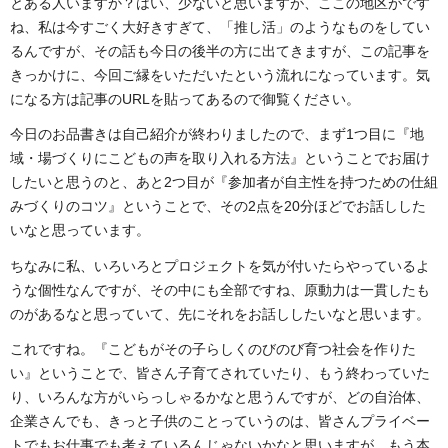
とある人いますか？はい、少ないと思いますが、ここの地区がです
ね、私は今すごく大好きすぎて、「推し活」のようなものをしてい
るんですが、その話も今日の後半の方に出てきますが、この記事を
きっかけに、今回ご縁をいただいたという流れになっています。気
になる方は記事のURLを貼ってあるので御覧ください。
今日のお品書きは自己紹介が終わりましたので、まず1つ目に『地
域・場づくりにこどもの声を取り入れる方法』ということでお届け
したいと思うのと、あと2つ目が『参加者が自主性を持つための仕組
みづくりのコツ』ということで、その2点を20分ほどでお話しした
いなと思っています。
ちなみに私、いろいろとプロジェクトを気が付いたらやっているよ
うな個性なんですが、その中にも全部ですね、原動力は一貫したも
のがあるなと思っていて、先にそれをお話ししたいなと思います。
これですね。『こどもがその子らしくのびのび育つ社会を作りた
い』ということで、皆さん子育てされていたり、もう終わっていた
り、いろんな方がいらっしゃるかなと思うんですが、どの自治体、
企業さんでも、きっと子供のことっていうのは、皆さんプライベー
トでもお仕事でも考えているんじゃないかなと思いますが、もう本