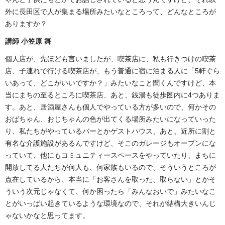
外に長田区で人が集まる場所みたいなところって、どんなところが
ありますか？
講師 小笠原 舞
個人店が、先ほども言いましたが、喫茶店に、私も行きつけの喫茶
店、子連れで行ける喫茶店が、もう普通に宿に泊まる人に「5軒ぐら
いあって、どこがいいですか？」みたいなこと聞くんですけど、本
当にまちの至るところに喫茶店、あと、銭湯も徒歩圏内に4つありま
す。あと、居酒屋さんも個人でやっている方が多いので、何かその
おばちゃん、おじちゃんの色が出てくる場所みたいになっていった
り、私たちがやっているバーとかゲストハウス、あと、近所に割と
有名な介護施設があるんですけど、そこのガレージもオープンにな
っていて、他にもコミュニティースペースをやっていたり、まちに
開放してる人たちが何人も、何家族もいるので、そういうところが
点在しているから、本当に「お客さんを取った、取らない」とかそ
ういう次元じゃなくて、何か困ったら「みんなおいで」みたいなこ
とがいっぱい起きているような環境なので、それが結構大きいんじ
ゃないかなと思ってます。