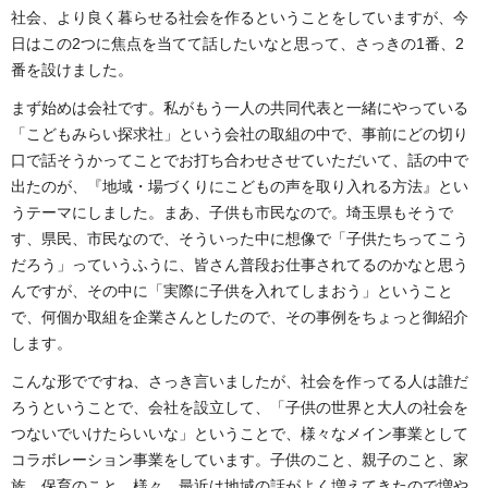
社会、より良く暮らせる社会を作るということをしていますが、今
日はこの2つに焦点を当てて話したいなと思って、さっきの1番、2
番を設けました。
まず始めは会社です。私がもう一人の共同代表と一緒にやっている
「こどもみらい探求社」という会社の取組の中で、事前にどの切り
口で話そうかってことでお打ち合わせさせていただいて、話の中で
出たのが、『地域・場づくりにこどもの声を取り入れる方法』とい
うテーマにしました。まあ、子供も市民なので。埼玉県もそうで
す、県民、市民なので、そういった中に想像で「子供たちってこう
だろう」っていうふうに、皆さん普段お仕事されてるのかなと思う
んですが、その中に「実際に子供を入れてしまおう」ということ
で、何個か取組を企業さんとしたので、その事例をちょっと御紹介
します。
こんな形でですね、さっき言いましたが、社会を作ってる人は誰だ
ろうということで、会社を設立して、「子供の世界と大人の社会を
つないでいけたらいいな」ということで、様々なメイン事業として
コラボレーション事業をしています。子供のこと、親子のこと、家
族、保育のこと、様々。最近は地域の話がよく増えてきたので増や