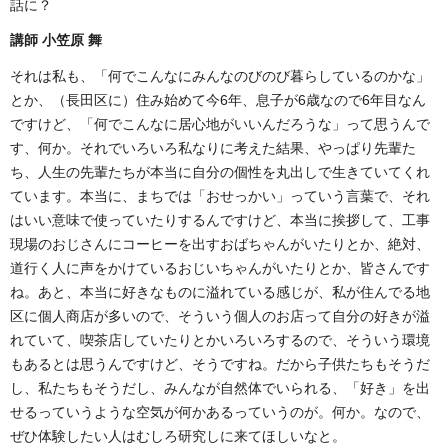
話に？
講師 小笠原 舞
それは私も、「何でこんなにみんなのびのび暮らしているのかな」
とか、（長田区に）住み始めて今6年、息子が6歳なので6年目なん
ですけど、「何でこんなに居心地がいいんだろうな」って思うんで
す、何か。それでいろいろ私なりに考えた結果、やっぱり先輩た
ち、人生の先輩たちが本当に自分の個性を丸出しで生きていてくれ
ています。本当に、まちでは「おせっかい」っていう言葉で、それ
はいい意味で使っていたりするんですけど、本当に挨拶して、工事
現場のおじさんにコーヒーを出すおばちゃんがいたりとか、絶対、
道行く人に声をかけているおじいちゃんがいたりとか、皆さんです
ね。あと、本当に好きなものに溢れている感じが、私が住んでる地
区に個人商店が多いので、そういう個人のお店って自分の好きが溢
れていて、喫茶店していたりとかいろいろするので、そういう環境
もあるとは思うんですけど、そうですね。だから子供たちもそうだ
し、私たちもそうだし、みんなが自然体でいられる、「好き」を出
せるっていうような空気が何かあるっていうのが。何か。なので、
ぜひ体験したい人はむしろ研究しに来てほしいなと。