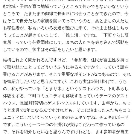
む地域・子供が育つ地域っていうところで何かできないかなという
ところで、たまたまの御縁で長田区に出会うことができたので、今
はそこで自分たちの家族を開いてっていうのと、あとまちの人たち
も移住者が、私もいろいろ友達が遊びに来て、そのまま移住しちゃ
うってことが起きていまして。「推し活」ですね。「下町ぐらし研
究所」っていう任意団体にして、まちの人たちを巻き込んで活動を
しているので、後半はその話をしたいと思います。
結構これよく聞かれるんですけど、「参加者、住民が自主性を持っ
て取り組むことってどういうふうにやるんですか？」っていう話を
受けることがあります。そこで重要なポイントが2つあるので、それ
を御紹介したいなと思うんですが、これも実は1個仕掛けで、うち
の、私がやっている「とまり木」というゲストハウス、下町暮らし
体験をする、下町コミュニティを体験するっていうテーマのゲスト
ハウス、長屋1軒貸切のゲストハウスをしています、去年から。ちょ
うど来月で1年になるんですけれども、そこに泊まった人たちをコミ
ュニティにしていくっていうためのチェキですね。チェキのボード
です。こういう一つ一つの仕掛けが実はこだわって作っているの
で、それを紹介したいなと思うんですけれども、まず参加者が自主