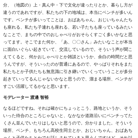
分、（地図の）上・真ん中・下で文化が違ったりとか、暮らし方が
違うのであれですが、私たちの下の地域は、本当にベンチが多いん
です。ベンチが多いってことは、おばあちゃん、おじいちゃんたち
も座れる、私たち子連れも座れる、若い子たちも座っているみたい
なことで、まちの中でのおしゃべりがおそらくすごく多いかなと思
ってます。そこでまた何か、「あ、〇〇さん」みたいなことが本当
に面白いぐらい起きていて、交流しているので。そういう声が聞こ
えてくると、何かおしゃべりとか雑談というか、余白の時間だと思
うんですが、そういったのが普通にあるので、やっぱりそれをまた
私たちとか子供たちも無意識に引き継いでいくっていうことが多分
起きていってるんじゃないかなと思うので、溜まる場所、ベンチが
すごい活躍してるかなと思います。
モデレーター 渡邊 智裕
なるほどですね。それは確かにちょっとこう、路地というか、そう
いった待合
の
ところじゃないと、なかなか道路沿いにベンチってた
くさん並んでいたりはしないと思うので。分かりました。そういう
場所、ベンチ、もちろん高校生同士とか、おじいちゃん、おばあち
ゃんと子供たちとかでお話しされていると思うんですけど、それ以