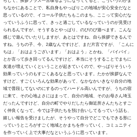
らして、挨拶プラス一言喋るようになってくると、こういうのがま
ちなかにあることで、私自身もやっぱりこの地域が安心安全だなと
思っているので、イコール子供たちもこのまち、ここって安心だな
っていうふうに思って、きっと過ごしているなっていうのが見受け
られるんですが、そうするとやっぱり、のびのび遊べます。こんな
感じで遊んでいたりしますが、あとはですね、自ら挨拶できるんで
すね。うちの子、今、2歳なんですけど、まだ片言ですが、「こんに
ちは」「おはようございます」「おはよう」とかね、「バイバイ」
とか言って歩き回ってるんですけど、本当にそうすることでまちに
友達が増えていくということが起きていくので、やっぱりそういう
効果っていうのもすごくあるなと思っています。たかが挨拶なんで
すけど、すごくいろんな効果があって、なかなかいきなり自分の地
域で普段してないのにするのってハードル高いんですが、うちの宿
に来て、その心地よさにはまって、自分の地域、そのお母さん埼玉
だったんですけど、自分の町でやりだしたら御近所さんたちとすご
く仲良くなって、今では子供たちを預け合いしてるっていう話も、
嬉しい報告を受けましたが、そうやって自分でどこでもできる形に
っていうところがすごく地域とかまちを作っていく、コミュニティ
を作っていく上で大事だなというふうに思っています。