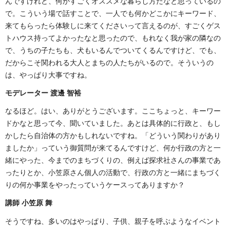
んですけれど、何かすごくオススメな暮らし方だなと思っているの
で。こういう場で話すことで、一人でも何かどこかにキーワード、
来てもらったら体験しに来てくださいって言えるのが、すごくゲス
トハウス持ってよかったなと思ったので、もれなく我が家の隣なの
で、うちの子たちも、犬もいるんでついてくるんですけど、でも、
だからこそ関われる大人とまちの人たちがいるので。そういうの
は、やっぱり大事ですね。
モデレーター 渡邊 智裕
なるほど。はい、ありがとうございます。ここちょっと、キーワー
ドかなと思って今、聞いていました。あとは具体的に行政と、もし
かしたら自治体の方かもしれないですね。「どういう関わりがあり
ましたか」っていう御質問が来てるんですけど、何か行政の方と一
緒にやった、今までのまちづくりの、例えば探求社さんの事業であ
ったりとか、小笠原さん個人の活動で、行政の方と一緒にまちづく
りの何か事業をやったっていうケースってありますか？
講師 小笠原 舞
そうですね、多いのはやっぱり、子供、親子を呼ぶようなイベント