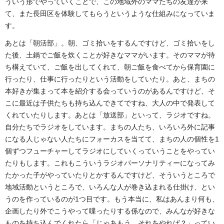
ういう形でやっていくことで、この地域外のママたちの友達が来
て、また長田区を体験してもらうというような仕組みになっていま
す。
あとは「朝活部」。朝、ゴミ拾いをするんですけど、ゴミ拾いをし
た後、土鍋でご飯を炊くことが好きなママがいます。そのママが待
ち構えていて、ご飯を出してくれて、朝ご飯を食べてから保育園に
行ったり、仕事に行ったりという活動をしていたり。あと、まちの
本好きが集まって本を紹介する会っていうのがあるんですけど、そ
こに最近は子供たちも持ち込んできてですね、大人の中で発表して
くれていたりします。あとは「放送部」といって、ラジオですね。
自分たちでラジオをしています。まちの人たち、いろいろ外に記事
になる人じゃない人たちにフォーカスを当てて、まちの人の個性を1
個ずつフューチャーしてラジオにしていくっていうことをやってい
たりもします。これもこういうラジオパーソナリティーになってみ
たかった子がやっていたりとかするんですけど、そういうところで
地域活動というところで、いろんな人が巻き込まれる仕掛け、とい
うのを作っているのが1つ目です。もう本当に、私はあんまり何も、
企画したり外でこうやって喋ったりする係なので、みんなが好きな
ものを持ち込んでくれたら「じゃあもう、それをやれば？」ってい