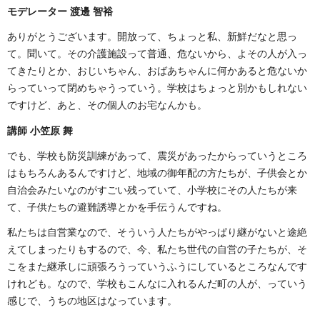
モデレーター 渡邊 智裕
ありがとうございます。開放って、ちょっと私、新鮮だなと思っ
て。聞いて。その介護施設って普通、危ないから、よその人が入っ
てきたりとか、おじいちゃん、おばあちゃんに何かあると危ないか
らっていって閉めちゃうっていう。学校はちょっと別かもしれない
ですけど、あと、その個人のお宅なんかも。
講師 小笠原 舞
でも、学校も防災訓練があって、震災があったからっていうところ
はもちろんあるんですけど、地域の御年配の方たちが、子供会とか
自治会みたいなのがすごい残っていて、小学校にその人たちが来
て、子供たちの避難誘導とかを手伝うんですね。
私たちは自営業なので、そういう人たちがやっぱり継がないと途絶
えてしまったりもするので、今、私たち世代の自営の子たちが、そ
こをまた継承しに頑張ろうっていうふうにしているところなんです
けれども。なので、学校もこんなに入れるんだ町の人が、っていう
感じで、うちの地区はなっています。