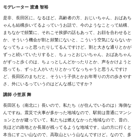
モデレーター 渡邊 智裕
是非、長田区に。なるほど。高齢者の方、おじいちゃん、おばあち
ゃんも結構歩いてるよっていうお話で、今のようなことって結構、
まちなかで頻繁に、それこそ挨拶の話もあって、お顔を合わせると
か、そういう機会が割と頻繁にないと、こういう空気にならないか
なってちょっと思ったりしてるんですけど。割と大きな通りとかが
ずっと続いていたりすると、ちょっとおじいちゃん、おばあちゃん
がずっと歩くのは、ちょっとしんどかったりとか、声をかけようと
思っても、ずっと人がいたりとかってなっちゃうと思うんですけ
ど、長田区のまちだと、そういう子供とかお年寄りの方の歩きやす
さ、外にいるっていうのはどんな感じですか？
講師 小笠原 舞
長田区も（南北に）長いので。私たち（が住んでいるのは）海側な
んですね。震災で火事が多かった地域なので、駅前は普通にマンシ
ョンとかが建っていて。私たちは燃えなかった地域なので、昔の、
先ほどの路地とか長屋が残ってるような地域です。山の方に行くと
本当にすごい山なので、高取山という山なんですけど。なので、多