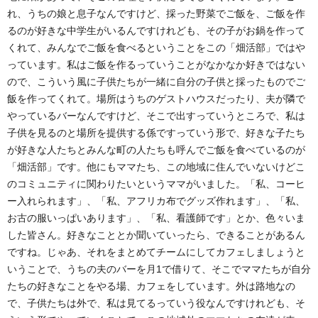
れ、うちの娘と息子なんですけど、採った野菜でご飯を、ご飯を作
るのが好きな中学生がいるんですけれども、その子がお鍋を作って
くれて、みんなでご飯を食べるということをこの「畑活部」ではや
っています。私はご飯を作るっていうことがなかなか好きではない
ので、こういう風に子供たちが一緒に自分の子供と採ったものでご
飯を作ってくれて。場所はうちのゲストハウスだったり、夫が隣で
やっているバーなんですけど、そこで出すっていうところで、私は
子供を見るのと場所を提供する係ですっていう形で、好きな子たち
が好きな人たちとみんな町の人たちも呼んでご飯を食べているのが
「畑活部」です。他にもママたち、この地域に住んでいないけどこ
のコミュニティに関わりたいというママがいました。「私、コーヒ
ー入れられます」、「私、アフリカ布でグッズ作れます」、「私、
お古の服いっぱいあります」、「私、看護師です」とか、色々いま
した皆さん。好きなこととか聞いていったら、できることがあるん
ですね。じゃあ、それをまとめてチームにしてカフェしましょうと
いうことで、うちの夫のバーを月1で借りて、そこでママたちが自分
たちの好きなことをやる場、カフェをしています。外は路地なの
で、子供たちは外で、私は見てるっていう役なんですけれども、そ