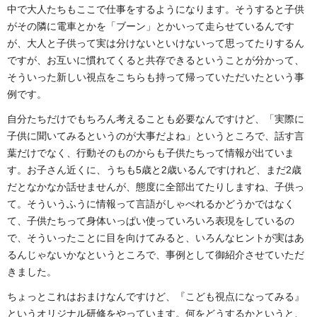
中で大人たちもここで仕事をするようになります。そうすると子供
がその隣に電車とかを「ブーン」とかいって走らせているんです
が、大人と子供って実は分けないといけないって思ってたりするん
ですが、お互いに慣れてくると共存できるということが分かって、
そういった新しい視点をこちらも持って帰っていただいたという事
例です。
自分たちだけでもちろん考えることも必要なんですけど、「実際に
子供に聞いてみるというのが大事だよね」というところで、話す言
葉だけでなく、行動そのものからも子供たちって情報が出ていま
す。お子さん近くに、うちも5歳と2歳いるんですけれど、まだ2歳
だとなかなか話せませんが、態度に全部出てたりしますね、子供っ
て。そういうふうに情報って言語がしゃべれるかどうかではなく
て、子供たちって身体いっぱい使っていろいろ表現をしているの
で、そういったことに目を向けてみると、いろんなヒントが実はあ
るんじゃないかなというところで、事例として御紹介させていただ
きました。
ちょっとこれはおまけなんですけど、『こども視点になってみる』
というオリジナル研修をやっています。何をどうするかというと、