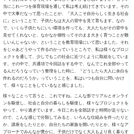
当にこれ一つを保育現場を通して私は考え続けてきています。その
中で大事だなって思ったことが、『大人こそ自分らしく生きる社会
に』ということで、子供たちは大人の背中を見て育ちます。なの
で、いくら子供たちにいい環境を作っても、大人たちがその背中を
見せてくれないと、なかなか個性ってそのまま大きく育つことが難
しいんじゃないか、ということを教育現場にいて思いました。それ
をじゃあどうやって作るのかっていうところで、私は様々なプロジ
ェクトを通して、少しでもこの社会に近づくように取組をしていま
す。その中で、共通項で今回話をする中で、なんでこれ全部やって
るんだろうなっていう整理をした時に、『どうしたら大人に余白を
作れるのだろうか』っていうことを、私はいつも自分に問いかけ
て、様々なことをしているなと感じました。
様々なことって言うと、これですね。こんな形でリアルとオンライ
ンを駆使し、社会と自分の暮らしを駆使し、様々なプロジェクトを
やって、やり過ぎています。今日これを全部話すと時間が足りない
ので、こんな感じで分類してみると、いろんな仕組みを作ったりと
か、講座をしたりとか、自分たちの家族を開いたりとか、様々なア
プローチでみんなが豊かに、子供だけでなく大人もより良く暮らす