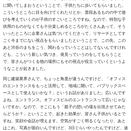
に聞いてしまおうということで、子供たちに歩いてもらいました。
こういうところに目を向けてくれたりとか、普段あるものの中で遊
びを考えていくのが子供のすごいところですね。なので、特別な子
供用のものがなくても十分楽しめるところがたくさんあって、そう
いったところに企業さんは気づいてくださって、リサーチとしてす
ごく今までにない視点をもらいましたということで、この先、この
あと渋谷のまちをこう、関わるっていうことはしてないんですけれ
ども、こういう新しい気づき、発見っていうのをしてもらうこと
で、皆さんがつくる他の場所にもその視点が役立っていくというよ
うなことが起きました。
同じ建築業界さんで、ちょっと角度が違うんですけど、「オフィス
のエントランスをもっと活用して、地域に開いて、パブリックスペ
ースとして使えないかな？」というお話がありました。広いんです
よね、エントランス。オフィスビルのエントランスって広いじゃな
いですか。なので、そこにもう「親子の憩いの場を出現させてみた
らどうか？」ということで、起きた効果が、皆さん子供がいるとで
すね、笑顔や会話が増えます。空気がすごく明るくなったり、あと
はこれ、写真が面白いんですけど、3日ぐらいやったんですけど、途