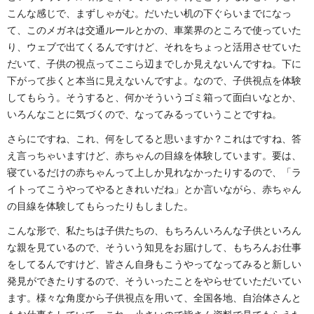
こんな感じで、まずしゃがむ。だいたい机の下ぐらいまでになっ
て、このメガネは交通ルールとかの、車業界のところで使っていた
り、ウェブで出てくるんですけど、それをちょっと活用させていた
だいて、子供の視点ってここら辺までしか見えないんですね。下に
下がって歩くと本当に見えないんですよ。なので、子供視点を体験
してもらう。そうすると、何かそういうゴミ箱って面白いなとか、
いろんなことに気づくので、なってみるっていうことですね。
さらにですね、これ、何をしてると思いますか？これはですね、答
え言っちゃいますけど、赤ちゃんの目線を体験しています。要は、
寝ているだけの赤ちゃんって上しか見れなかったりするので、「ラ
イトってこうやってやるときれいだね」とか言いながら、赤ちゃん
の目線を体験してもらったりもしました。
こんな形で、私たちは子供たちの、もちろんいろんな子供といろん
な親を見ているので、そういう知見をお届けして、もちろんお仕事
をしてるんですけど、皆さん自身もこうやってなってみると新しい
発見ができたりするので、そういったことをやらせていただいてい
ます。様々な角度から子供視点を用いて、全国各地、自治体さんと