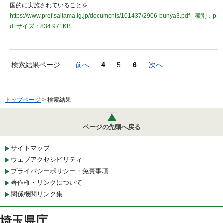
国的に実施されていることを
https://www.pref.saitama.lg.jp/documents/101437/2906-bunya3.pdf
種別：p
df
サイズ：834.971KB
検索結果ページ
前へ
4
5
6
次へ
トップページ
> 検索結果
ページの先頭へ戻る
サイトマップ
ウェブアクセシビリティ
プライバシーポリシー・免責事項
著作権・リンクについて
関係機関リンク集
埼玉県庁