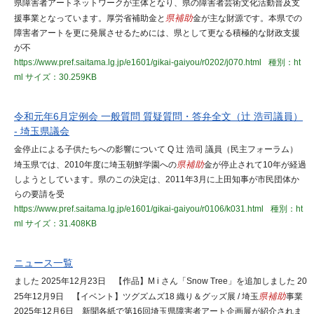
県障害者アートネットワークが主体となり、県の障害者芸術文化活動普及支
援事業となっています。厚労省補助金と
県補助
金が主な財源です。本県での
障害者アートを更に発展させるためには、県として更なる積極的な財政支援
が不
https://www.pref.saitama.lg.jp/e1601/gikai-gaiyou/r0202/j070.html
種別：ht
ml
サイズ：30.259KB
令和元年6月定例会 一般質問 質疑質問・答弁全文（辻 浩司議員）
- 埼玉県議会
金停止による子供たちへの影響について Q 辻 浩司 議員（民主フォーラム）
埼玉県では、2010年度に埼玉朝鮮学園への
県補助
金が停止されて10年が経過
しようとしています。県のこの決定は、2011年3月に上田知事が市民団体か
らの要請を受
https://www.pref.saitama.lg.jp/e1601/gikai-gaiyou/r0106/k031.html
種別：ht
ml
サイズ：31.408KB
ニュース一覧
ました 2025年12月23日 【作品】M i さん「Snow Tree」を追加しました 20
25年12月9日 【イベント】ツグズムズ18 織り＆グッズ展 / 埼玉
県補助
事業
2025年12月6日 新聞各紙で第16回埼玉県障害者アート企画展が紹介されま