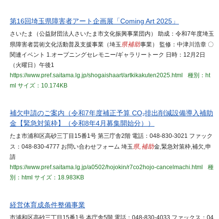
第16回埼玉県障害者アート企画展「Coming Art 2025」
さいたま（公益財団法人さいたま市文化振興事業団内） 助成：令和7年度埼玉
県障害者芸術文化活動普及支援事業（埼玉
県補助
事業） 監修：中津川浩章 〇
関連イベント 1.オープニングセレモニー/ギャラリートーク 日時：12月2日
（火曜日）午後1
https://www.pref.saitama.lg.jp/shogaishaart/artkikakuten2025.html
種別：ht
ml
サイズ：10.174KB
補欠申請のご案内（令和7年度補正予算 CO₂排出削減設備導入補助
金【緊急対策枠】（令和8年4月募集開始分））
たま市浦和区高砂三丁目15番1号 第三庁舎2階 電話：048-830-3021 ファック
ス：048-830-4777 お問い合わせフォーム 埼玉
県,補助
金,緊急対策枠,補欠,申
請
https://www.pref.saitama.lg.jp/a0502/hojokin/r7co2hojo-cancelmachi.html
種
別：html
サイズ：18.983KB
経営体育成条件整備事業
市浦和区高砂三丁目15番1号 本庁舎5階 電話：048-830-4033 ファックス：04