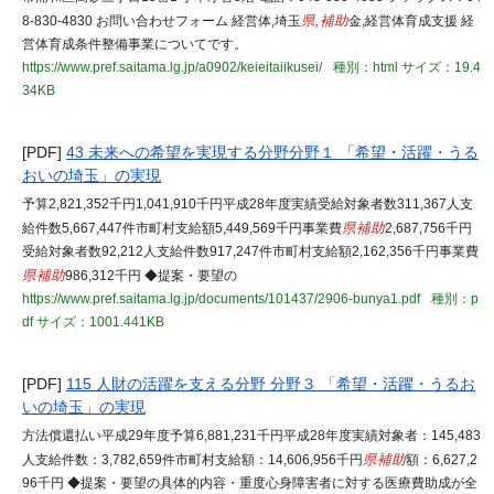
8-830-4830 お問い合わせフォーム 経営体,埼玉
県,補助
金,経営体育成支援 経
営体育成条件整備事業についてです。
https://www.pref.saitama.lg.jp/a0902/keieitaiikusei/
種別：html
サイズ：19.4
34KB
[PDF]
43 未来への希望を実現する分野分野１ 「希望・活躍・うる
おいの埼玉」の実現
予算2,821,352千円1,041,910千円平成28年度実績受給対象者数311,367人支
給件数5,667,447件市町村支給額5,449,569千円事業費
県補助
2,687,756千円
受給対象者数92,212人支給件数917,247件市町村支給額2,162,356千円事業費
県補助
986,312千円 ◆提案・要望の
https://www.pref.saitama.lg.jp/documents/101437/2906-bunya1.pdf
種別：p
df
サイズ：1001.441KB
[PDF]
115 人財の活躍を支える分野 分野３ 「希望・活躍・うるお
いの埼玉」の実現
方法償還払い平成29年度予算6,881,231千円平成28年度実績対象者：145,483
人支給件数：3,782,659件市町村支給額：14,606,956千円
県補助
額：6,627,2
96千円 ◆提案・要望の具体的内容・重度心身障害者に対する医療費助成が全