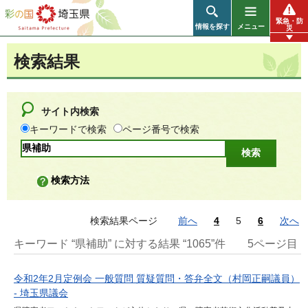
彩の国 埼玉県
緊急・防
情報を探す
メニュー
災
検索結果
サイト内検索
キーワードで検索
ページ番号で検索
検索方法
検索結果ページ
前へ
4
5
6
次へ
キーワード “県補助” に対する結果 “1065”件
5ページ目
令和2年2月定例会 一般質問 質疑質問・答弁全文（村岡正嗣議員）
- 埼玉県議会