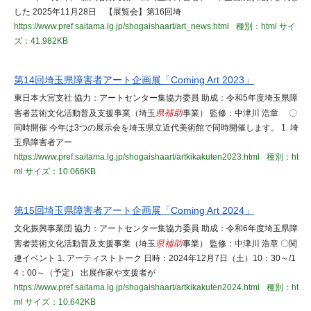
した 2025年11月28日 【展覧会】第16回埼
https://www.pref.saitama.lg.jp/shogaishaart/art_news.html
種別：html
サイ
ズ：41.982KB
第14回埼玉県障害者アート企画展「Coming Art 2023」
東日本大宮支社 協力：アートセンター集協力委員 助成：令和5年度埼玉県障
害者芸術文化活動普及支援事業（埼玉
県補助
事業） 監修：中津川 浩章 〇
同時開催 今年は3つの展示会を埼玉県立近代美術館で同時開催します。 1. 埼
玉県障害者アー
https://www.pref.saitama.lg.jp/shogaishaart/artkikakuten2023.html
種別：ht
ml
サイズ：10.066KB
第15回埼玉県障害者アート企画展「Coming Art 2024」
文化振興事業団 協力：アートセンター集協力委員 助成：令和6年度埼玉県障
害者芸術文化活動普及支援事業（埼玉
県補助
事業） 監修：中津川 浩章 〇関
連イベント 1. アーティストトーク 日時：2024年12月7日（土）10：30～/1
4：00～（予定） 出展作家や支援者が
https://www.pref.saitama.lg.jp/shogaishaart/artkikakuten2024.html
種別：ht
ml
サイズ：10.642KB