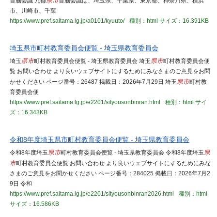
首脳会議 九都
県市
首脳会議は、埼玉県、千葉県、東京都、神奈川県、横浜
市、川崎市、千葉
https://www.pref.saitama.lg.jp/a0101/kyuuto/
種別：html
サイズ：16.391KB
埼玉県市町村教育委員会便覧 - 埼玉県教育委員会
埼玉
県市
町村教育委員会便覧 - 埼玉県教育委員会 埼玉
県市
町村教育委員会便
覧 お問い合わせ より良いウェブサイトにするためにみなさまのご意見をお聞
かせください ページ番号：26487 掲載日：2026年7月29日 埼玉
県市
町村教
育委員会便
https://www.pref.saitama.lg.jp/e2201/sityousonbinran.html
種別：html
サイ
ズ：16.343KB
令和8年度埼玉県市町村教育委員会便覧 - 埼玉県教育委員会
令和8年度埼玉
県市
町村教育委員会便覧 - 埼玉県教育委員会 令和8年度埼玉
県
市
町村教育委員会便覧 お問い合わせ より良いウェブサイトにするためにみな
さまのご意見をお聞かせください ページ番号：284025 掲載日：2026年7月2
9日 令和
https://www.pref.saitama.lg.jp/e2201/sityousonbinran2026.html
種別：html
サイズ：16.586KB