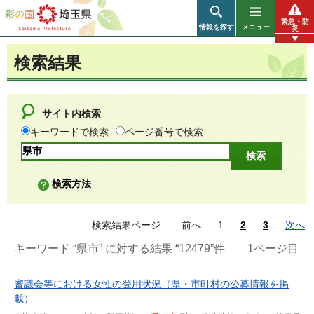
彩の国 埼玉県
緊急・防
情報を探す
メニュー
災
検索結果
サイト内検索
キーワードで検索
ページ番号で検索
検索方法
検索結果ページ
前へ
1
2
3
次へ
キーワード “県市” に対する結果 “12479”件
1ページ目
審議会等における女性の登用状況（県・市町村の公募情報を掲
載）