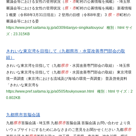
審議会等における女性の登用状況（
県・市
町村の公募情報を掲載） - 埼玉県
審議会等における女性の登用状況（
県・市
町村の公募情報を掲載） 新着情報
1 概要（令和8年3月31日現在） 2 登用の目標（令和8年度） 3
県・市
町村の
審議会等における委
https://www.pref.saitama.lg.jp/a0309/danjyo-singikaitouyou/
種別：html
サイ
ズ：23.315KB
きれいな東京湾を目指して（九都県市・水質改善専門部会の取
組）
きれいな東京湾を目指して（九都
県市
・水質改善専門部会の取組） - 埼玉県
きれいな東京湾を目指して（九都
県市
・水質改善専門部会の取組） 東京湾環
境一斉調査（東京湾における流域及び海域の環境一斉調査） 普及啓発資料
「きれいな東京湾を
https://www.pref.saitama.lg.jp/a0505/toukyouwan.html
種別：html
サイズ：2
0.802KB
九都県市首脳会議
九都
県市
首脳会議 - 埼玉県 九都
県市
首脳会議 首脳会議 お問い合わせ より良
いウェブサイトにするためにみなさまのご意見をお聞かせください 九都
県市