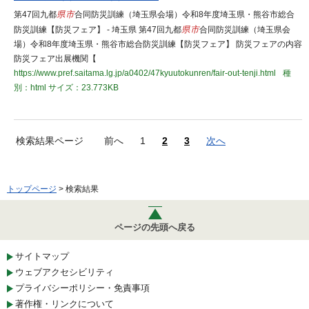
第47回九都
県市
合同防災訓練（埼玉県会場）令和8年度埼玉県・熊谷市総合
防災訓練【防災フェア】 - 埼玉県 第47回九都
県市
合同防災訓練（埼玉県会
場）令和8年度埼玉県・熊谷市総合防災訓練【防災フェア】 防災フェアの内容
防災フェア出展機関【
https://www.pref.saitama.lg.jp/a0402/47kyuutokunren/fair-out-tenji.html
種
別：html
サイズ：23.773KB
検索結果ページ
前へ
1
2
3
次へ
トップページ
> 検索結果
ページの先頭へ戻る
サイトマップ
ウェブアクセシビリティ
プライバシーポリシー・免責事項
著作権・リンクについて