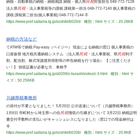
納税・自動車税の納税・納税相談 納税・個人県
民税
対策担当 048-772-7128
法人県
民税
・法人事業税等の課税 課税第一担当 048-772-7140 個人事業税の
課税 課税第二担当(個人事業税) 048-772-7144 不
https://www.pref.saitama.lg.jp/soshiki/b0204/
種別：html
サイズ：20.28KB
納税の方法など
てATM等で納税 Pay-easy（ペイジー） 現金による納税の窓口 個人事業税の
口座振替 地方税共通納税システム （法人県
民税
・法人事業税、県
民税
利子
割、配当割、株式等譲渡所得割等の申告納税を行う場合） 【ご注意くださ
い！】 領収証書が必要な方、車検予
https://www.pref.saitama.lg.jp/a0209/z-kurashiindex/z-3.html
種別：html
サ
イズ：50.256KB
川越県税事務所
の添付が不要となりました！ 5月20日 公示送達について（川越県税事務所）
1月6日 市町村から埼玉県への住
民税
徴収の引継ぎについて 3月22日 納税証明
書交付手数料の支払いがキャッシュレスになりました（窓口での現金納付は
令
https://www.pref.saitama.lg.jp/soshiki/b0206/
種別：html
サイズ：20.9KB