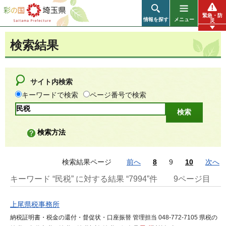
彩の国 埼玉県
緊急・防
情報を探す
メニュー
災
検索結果
サイト内検索
キーワードで検索
ページ番号で検索
検索方法
検索結果ページ
前へ
8
9
10
次へ
キーワード “民税” に対する結果 “7994”件
9ページ目
上尾県税事務所
納税証明書・税金の還付・督促状・口座振替 管理担当 048-772-7105 県税の