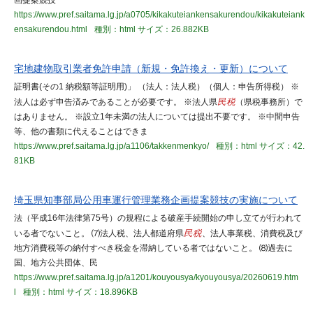
画提案競技
https://www.pref.saitama.lg.jp/a0705/kikakuteiankensakurendou/kikakuteiank
ensakurendou.html
種別：html
サイズ：26.882KB
宅地建物取引業者免許申請（新規・免許換え・更新）について
証明書(その1 納税額等証明用)」 （法人：法人税）（個人：申告所得税） ※
法人は必ず申告済みであることが必要です。 ※法人県
民税
（県税事務所）で
はありません。 ※設立1年未満の法人については提出不要です。 ※中間申告
等、他の書類に代えることはできま
https://www.pref.saitama.lg.jp/a1106/takkenmenkyo/
種別：html
サイズ：42.
81KB
埼玉県知事部局公用車運行管理業務企画提案競技の実施について
法（平成16年法律第75号）の規程による破産手続開始の申し立てが行われて
いる者でないこと。 ⑺法人税、法人都道府県
民税
、法人事業税、消費税及び
地方消費税等の納付すべき税金を滞納している者ではないこと。 ⑻過去に
国、地方公共団体、民
https://www.pref.saitama.lg.jp/a1201/kouyousya/kyouyousya/20260619.htm
l
種別：html
サイズ：18.896KB