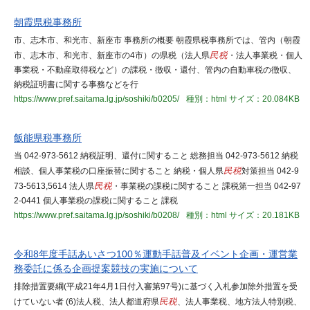
朝霞県税事務所
市、志木市、和光市、新座市 事務所の概要 朝霞県税事務所では、管内（朝霞
市、志木市、和光市、新座市の4市）の県税（法人県
民税
・法人事業税・個人
事業税・不動産取得税など）の課税・徴収・還付、管内の自動車税の徴収、
納税証明書に関する事務などを行
https://www.pref.saitama.lg.jp/soshiki/b0205/
種別：html
サイズ：20.084KB
飯能県税事務所
当 042-973-5612 納税証明、還付に関すること 総務担当 042-973-5612 納税
相談、個人事業税の口座振替に関すること 納税・個人県
民税
対策担当 042-9
73-5613,5614 法人県
民税
・事業税の課税に関すること 課税第一担当 042-97
2-0441 個人事業税の課税に関すること 課税
https://www.pref.saitama.lg.jp/soshiki/b0208/
種別：html
サイズ：20.181KB
令和8年度手話あいさつ100％運動手話普及イベント企画・運営業
務委託に係る企画提案競技の実施について
排除措置要綱(平成21年4月1日付入審第97号)に基づく入札参加除外措置を受
けていない者 (6)法人税、法人都道府県
民税
、法人事業税、地方法人特別税、