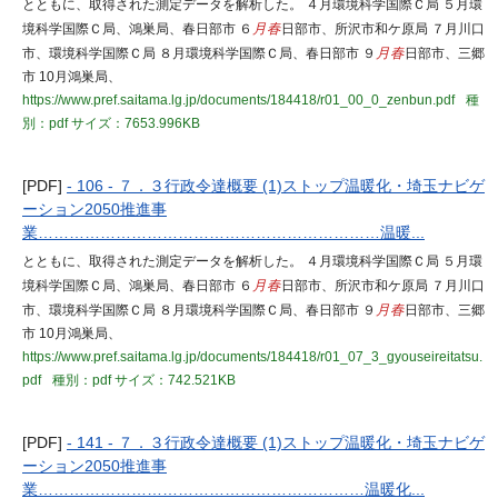
とともに、取得された測定データを解析した。 ４月環境科学国際Ｃ局 ５月環
境科学国際Ｃ局、鴻巣局、春日部市 ６
月春
日部市、所沢市和ケ原局 ７月川口
市、環境科学国際Ｃ局 ８月環境科学国際Ｃ局、春日部市 ９
月春
日部市、三郷
市 10月鴻巣局、
https://www.pref.saitama.lg.jp/documents/184418/r01_00_0_zenbun.pdf
種
別：pdf
サイズ：7653.996KB
[PDF]
- 106 - ７．３行政令達概要 (1)ストップ温暖化・埼玉ナビゲ
ーション2050推進事
業…………………………………………………………温暖...
とともに、取得された測定データを解析した。 ４月環境科学国際Ｃ局 ５月環
境科学国際Ｃ局、鴻巣局、春日部市 ６
月春
日部市、所沢市和ケ原局 ７月川口
市、環境科学国際Ｃ局 ８月環境科学国際Ｃ局、春日部市 ９
月春
日部市、三郷
市 10月鴻巣局、
https://www.pref.saitama.lg.jp/documents/184418/r01_07_3_gyouseireitatsu.
pdf
種別：pdf
サイズ：742.521KB
[PDF]
- 141 - ７．３行政令達概要 (1)ストップ温暖化・埼玉ナビゲ
ーション2050推進事
業………………………………………………………温暖化...