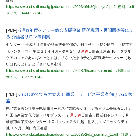
間報
https://www.pref.saitama.lg.jp/documents/200346/h30jireisyu5.pdf
種別：pdf
サイズ：3444.577KB
[PDF]
令和3年度ケアラー総合支援事業 関係機関・民間団体等によ
る 介護者サロン事例集
センター ～平成３１年度介護家族会開催のお知らせ～ 上尾公民館（上尾市文
化センター内） 平成３１年４月～令和２年３
月春
日部市上尾市 10 「ダブル
ケアカフェ＠あいぱれっと」は、「さいたま市子ども家庭総合センター（あ
いぱれっと）」と「さいたま市浦
https://www.pref.saitama.lg.jp/documents/202826/carer-salon.pdf
種別：pdf
サイズ：3127.591KB
[PDF]
6 はじめてでも大丈夫！ 商業・サービス事業者向け 7/26 検
索
県産業振興公社埼玉県情報サービス産業協会 6 ８月：熊谷商工会議所１月：
行田市産業文化会館（ベルプラス） ９
月：春
日部市市民活動センター２月：
朝霞市産業文化センター １０月：ウェスタ川越、他３月：ソニックシティ、
他 １２月：川口商工会議
https://www.pref.saitama.lg.jp/documents/202852/dx_seminar_1.pdf
種別：