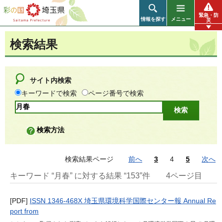
彩の国 埼玉県
緊急・防
情報を探す
メニュー
災
検索結果
サイト内検索
キーワードで検索
ページ番号で検索
検索方法
検索結果ページ
前へ
3
4
5
次へ
キーワード “月春” に対する結果 “153”件
4ページ目
[PDF]
ISSN 1346-468X 埼玉県環境科学国際センター報 Annual Re
port from