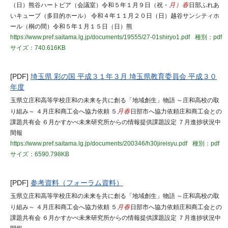
（日）熊谷ハートピア（会議室）令和５年１月９日（祝・
月）春
日部ふれあ
いキューブ（多目的ホール） 令和４年１１月２０日（日）越谷サンシティホ
ール（桐の間）令和５年１月１５日（日）熊
https://www.pref.saitama.lg.jp/documents/19555/27-01shiryo1.pdf
種別：pdf
サイズ：740.616KB
[PDF]
埼玉県 彩の国 平成３１年３月 埼玉県教育委員会 平成３０
年度
玉県立庄和高等学校庄和の未来を共に創る「地域創生」物語 ～庄和高校の取
り組み～ ４月庄和商工会へ協力依頼 ５
月春
日部市へ協力依頼庄和商工会との
課題共有会 ６月かすかべ未来研究所からの情報提供課題設定 ７月進捗状況中
間報
https://www.pref.saitama.lg.jp/documents/200346/h30jireisyu.pdf
種別：pdf
サイズ：6590.798KB
[PDF]
参考資料（フォーラム資料）
玉県立庄和高等学校庄和の未来を共に創る「地域創生」物語 ～庄和高校の取
り組み～ ４月庄和商工会へ協力依頼 ５
月春
日部市へ協力依頼庄和商工会との
課題共有会 ６月かすかべ未来研究所からの情報提供課題設定 ７月進捗状況中