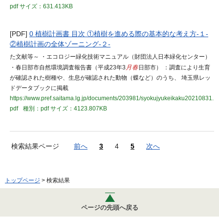
pdf
サイズ：631.413KB
[PDF]
0 植樹計画書 目次 ①植樹を進める際の基本的な考え方-１-
②植樹計画の全体ゾーニング-２-
た文献等～ ・エコロジー緑化技術マニュアル（財団法人日本緑化センター）
・春日部市自然環境調査報告書（平成23年3
月春
日部市） ：調査により生育
が確認された樹種や、生息が確認された動物（蝶など）のうち、 埼玉県レッ
ドデータブックに掲載
https://www.pref.saitama.lg.jp/documents/203981/syokujyukeikaku20210831.
pdf
種別：pdf
サイズ：4123.807KB
検索結果ページ
前へ
3
4
5
次へ
トップページ
> 検索結果
ページの先頭へ戻る