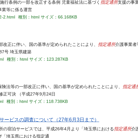
指定通所
祉法施行条例の一部を改正する条例 児童福祉法に基づく
支援の事
事業等に係る運営
2-2.html
種別：html
サイズ：66.168KB
指定通所
一部改正に伴い、国の基準が定められたことにより、
介護事業者
87号 埼玉県建築
ml
種別：html
サイズ：123.287KB
指定通
介護保険法等の一部改正に伴い、国の基準が定められたことにより、
可決 （平成27年9月24日
ml
種別：html
サイズ：118.738KB
ービスの調査について（27年6月3日まで）
指定通所
所の宿泊サービスでは、平成26年4月より「埼玉県における
介
び「埼玉県における指定通