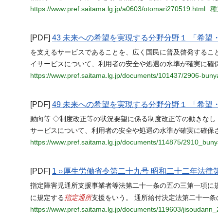
https://www.pref.saitama.lg.jp/a0603/otomari270519.html
種
[PDF]
43 未来への希望を実現する分野分野１ 「希
を支えるサービスであることを、広く国民に普及啓発すること。
イサービスについて、利用者の安全や処遇の水準が確実に確
https://www.pref.saitama.lg.jp/documents/101437/2906-buny
[PDF]
49 未来への希望を実現する分野分野１ 「希
動向等 ◇制度改正等の状況要望に係る制度改正等の動きなし 
サービスについて、利用者の安全や処遇の水準が確実に確保
https://www.pref.saitama.lg.jp/documents/114875/2910_buny
[PDF]
1 ○厚生労働省令第二十九号 昭和二十二年法
指定障害児通所支援事業者等法第二十一条の五の三第一項に
指定通所
に規定する
支援をいう。 通所給付決定法第二十一条
https://www.pref.saitama.lg.jp/documents/119603/jisoudann