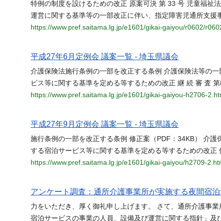
特例の制度を設けるための改正 原案可決 第 33 号 児童福
運営に関する基準等の一部改正に伴い、指定障害児通所支援
https://www.pref.saitama.lg.jp/e1601/gikai-gaiyou/r0602/r060
平成27年6月定例会 議案一覧 - 埼玉県議会
介護保険法施行条例の一部を改正する条例 介護保険法等の
ビス等に関する基準を定める等するための改正 継 続 審 査 第
https://www.pref.saitama.lg.jp/e1601/gikai-gaiyou-h2706-2.ht
平成27年9月定例会 議案一覧 - 埼玉県議会
施行条例の一部を改正する条例 修正案（PDF：34KB） 
する宿泊サービス等に関する基準を定める等するための改正 修正
https://www.pref.saitama.lg.jp/e1601/gikai-gaiyou/h2709-2.ht
アンケート調査：通所介護事業所が実施する夜間宿泊サ
力をいただき、厚く御礼申し上げます。 さて、通所介護事業
宿泊サービスの事業の人員、設備及び運営に関する指針」及