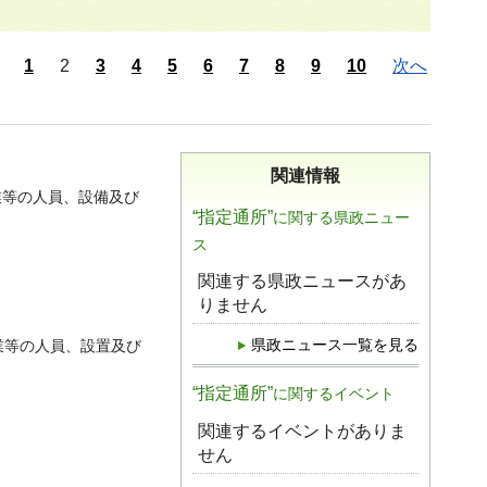
1
2
3
4
5
6
7
8
9
10
次へ
関連情報
業等の人員、設備及び
“指定通所”
に関する県政ニュー
ス
関連する県政ニュースがあ
りません
県政ニュース一覧を見る
業等の人員、設置及び
“指定通所”
に関するイベント
関連するイベントがありま
せん