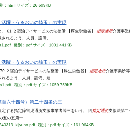
別：html
サイズ：26.699KB
望・活躍・うるおいの埼玉」の実現
指定通所
 61 ２宿泊デイサービスの法整備 【厚生労働省】
介護事業
保されるよう、人員、設備、
a1.pdf
種別：pdf
サイズ：1001.441KB
望・活躍・うるおいの埼玉」の実現
指定通所
70 ２宿泊デイサービスの法整備 【厚生労働省】
介護事業所等
されるよう、人員、設備、運
a1.pdf
種別：pdf
サイズ：1059.759KB
律第百六十四号）第二十四条の三
指定通所
規定する指定障害児通所支援事業者等三をいう。 四
支援法第二
の五の五第一
_240313_kijyunn.pdf
種別：pdf
サイズ：161.964KB