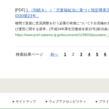
[PDF]
1 （別紙８） ○「児童福祉法に基づく指定障
0330第23号...
種間で直接に意見調整を行う必要の有無について十分見極め
び運営に関する基準」(平成24年厚生労働省令第15号)第15
https://www.pref.saitama.lg.jp/documents/119603/jisoudann
検索結果ページ
前へ
1
2
3
4
5
6
サイトマップ
ウェブアクセシビリティ
プライ