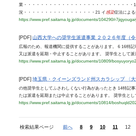
業・・・・・・・・・・・・・・・・・・・・・・・・・・19
感染
況・・・・・・・・・・・・・・・・・21 イ
症法による
https://www.pref.saitama.lg.jp/documents/104290/r7jigyougai
[PDF]
山西大学への奨学生派遣事業 ２０２６年度（令
広報のため、報道機関に提供することがあります。 6 16
又は派遣を延期・中止することがあります。 奨学生として派
https://www.pref.saitama.lg.jp/documents/10809/bosyuyoryo
[PDF]
埼玉県・クイーンズランド州スカラシップ 〈
の他奨学生としてふさわしくない行為があったとき 14特記
たは派遣を延期または中止することがあります。 奨学生とし
https://www.pref.saitama.lg.jp/documents/10814/boshuqld20
検索結果ページ
前へ
8
9
10
11
12