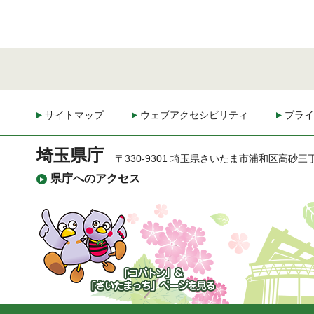
サイトマップ
ウェブアクセシビリティ
プライ
埼玉県庁
〒330-9301 埼玉県さいたま市浦和区高砂三
県庁へのアクセス
「コバトン」&「さいた
まっち」