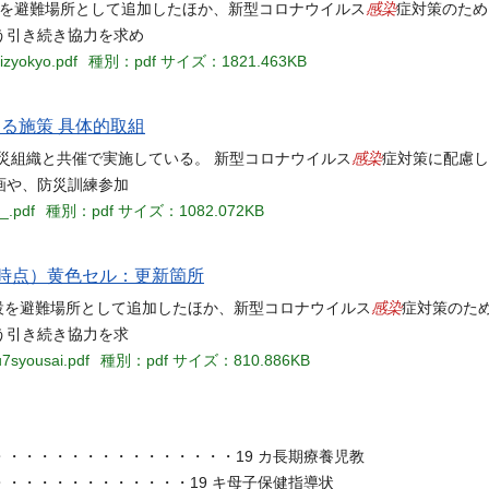
感染
施設を避難場所として追加したほか、新型コロナウイルス
症対策のため
う引き続き協力を求め
izyokyo.pdf
種別：pdf
サイズ：1821.463KB
する施策 具体的取組
感染
災組織と共催で実施している。 新型コロナウイルス
症対策に配慮し
画や、防災訓練参加
_.pdf
種別：pdf
サイズ：1082.072KB
3時点）黄色セル：更新箇所
感染
設を避難場所として追加したほか、新型コロナウイルス
症対策のた
う引き続き協力を求
u7syousai.pdf
種別：pdf
サイズ：810.886KB
・・・・・・・・・・・・・・・19 カ長期療養児教
・・・・・・・・・・・・19 キ母子保健指導状