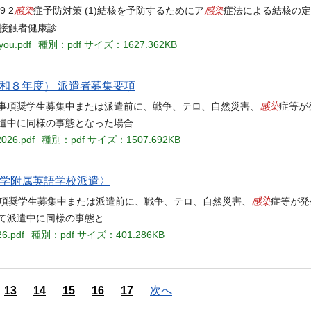
感染
感染
 2
症予防対策 (1)結核を予防するためにア
症法による結核の定
接触者健康診
you.pdf
種別：pdf
サイズ：1627.362KB
和８年度） 派遣者募集要項
感染
特記事項奨学生募集中または派遣前に、戦争、テロ、自然災害、
症等が
遣中に同様の事態となった場合
2026.pdf
種別：pdf
サイズ：1507.692KB
大学附属英語学校派遣〉
感染
事項奨学生募集中または派遣前に、戦争、テロ、自然災害、
症等が発
て派遣中に同様の事態と
26.pdf
種別：pdf
サイズ：401.286KB
13
14
15
16
17
次へ