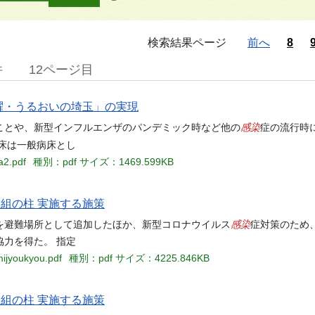
検索結果ページ
前へ
8
件
12ページ目
活躍・うるおいの埼玉」の実現
感染
ことや、新型インフルエンザのパンデミック時など他の
症の流行時
床は一般病床とし
a2.pdf
種別：pdf
サイズ：1469.599KB
取組の柱 実施する施策
感染
を避難場所として追加したほか、新型コロナウイルス
症対策のため
力を得た。 指定
mijyoukyou.pdf
種別：pdf
サイズ：4225.846KB
取組の柱 実施する施策