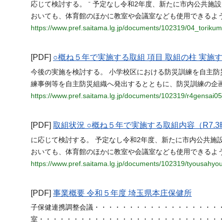
応じて検討する。 ⁻ 予定なし令和2年度、新たに市内公共
おいても、体育館のほかに教室や会議室なども使用できるよ
https://www.pref.saitama.lg.jp/documents/102319/04_torikum
[PDF]
○概ね５年で実施する取組 項目 取組の柱 実施
今後の実施を検討する。 小学校区における防災訓練を自主防
練事例等を自主防災組織へ発出するとともに、防災訓練の企
https://www.pref.saitama.lg.jp/documents/102319/r4gensai05
[PDF]
取組状況 ○概ね５年で実施する取組内容（R7.
に応じて検討する。 予定なし令和2年度、新たに市内公共施
おいても、体育館のほかに教室や会議室なども使用できるよ
https://www.pref.saitama.lg.jp/documents/102319/tyousahyo
[PDF]
事業概要 令和５年度 埼玉県本庄保健所
子保健連携調整会議・・・・・・・・・・・・・・・・・・・
室・・・・・・・・・・・・・・・・・・・・・・・・・・・