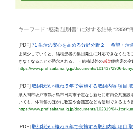
キーワード “感染 証明書” に対する結果 “2359”
[PDF]
71 生活の安心を高める分野分野２ 「希望・
ま減少していくと、結核患者の集団発生に対応できなくなる
感染
きなくなることが懸念される。 ・結核以外の
症病床の空
https://www.pref.saitama.lg.jp/documents/101437/2906-buny
[PDF]
取組状況 ○概ね５年で実施する取組内容 項目 
県入間市坂戸市鶴ヶ島市日高市予定なし新たに市内公共施設
いても、体育館のほかに教室や会議室なども使用できるよう協
https://www.pref.saitama.lg.jp/documents/102319/04-1toriku
[PDF]
取組状況 ○概ね５年で実施する取組内容 項目 