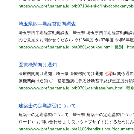
https://www.pref.saitama.lg.jp/b0713/kenko/link/ccbhokenyo
埼玉県四半期経営動向調査
埼玉県四半期経営動向調査 - 埼玉県 埼玉県四半期経営動向調査
のご意見をお聞かせください 令和8年度 令和7年度 令和6年度
https://www.pref.saitama.lg.jp/a0801/doukou.html
種別：htm
医療機関向け通知
感染
医療機関向け通知 - 埼玉県 医療機関向け通知
症関係通知
療機関向け通知 〇「指定難病に係る診断基準及び重症度分類
https://www.pref.saitama.lg.jp/b0701/osihirase/new.html
種別
建築士の定期講習について
建築士の定期講習について - 埼玉県 建築士の定期講習につい
ロード） お問い合わせ より良いウェブサイトにするために
https://www.pref.saitama.lg.jp/a1106/kentikusihou/documents/