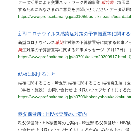
報告書
データ活用による交通ネットワーク再編事業
- 埼玉
するためにみなさまのご意見をお聞かせください データ活用
https://www.pref.saitama.lg.jp/a0109/bus-tiikinoashi/bus-dat
新型コロナウイルス感染症対策の予算措置等に関する
感染
新型コロナウイルス
症対策の予算措置等に関する知事メッ
染
症対策の予算措置等に関する知事メッセージ（9月17日）
https://www.pref.saitama.lg.jp/a0701/kaiken20200917.html
結核に関すること
結核に関すること - 埼玉県 結核に関すること 結核発生届（
（学校・施設） お問い合わせ より良いウェブサイトにする
https://www.pref.saitama.lg.jp/b0703/hokenyobou/kekkaku.ht
秩父保健所：HIV検査等のご案内
秩父保健所：HIV検査等のご案内 - 埼玉県 秩父保健所：HIV
い合わせ より良いウェブサイトにするためにみなさまのご意