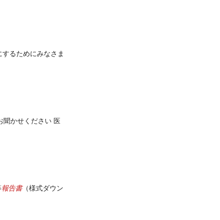
にするためにみなさま
お聞かせください 医
報告書
等
（様式ダウン