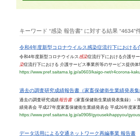
キーワード “感染 報告書” に対する結果 “4634”
令和4年度新型コロナウイルス感染症流行下における
感染
令和4年度新型コロナウイルス
症流行下における介護サー
染
症流行下における 介護サービス事業所等のサービス提供体
https://www.pref.saitama.lg.jp/a0603/kaigo-net/r4corona-kak
過去の調査研究成績報告書（家畜保健衛生業績発表集
報告書
過去の調査研究成績
（家畜保健衛生業績発表集録） - 
績発表会 平成27年度家畜保健衛生業績発表会 平成26年度家
https://www.pref.saitama.lg.jp/a0908/gyousekihappyou/gyo
データ活用による交通ネットワーク再編事業 報告書