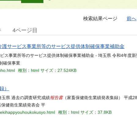
検索結果ページ
前へ
件
4ページ目
介護サービス事業所等のサービス提供体制確保事業補助金
ビス事業所等のサービス提供体制確保事業補助金 - 埼玉県 令和4年度
制確保事業
uho.html
種別：html
サイズ：27.524KB
録）
報告書
埼玉県 過去の調査研究成績
（家畜保健衛生業績発表集録） 平成2
畜保健衛生業績発表会 平
usekihappyouhoukokusyo.html
種別：html
サイズ：37.8KB