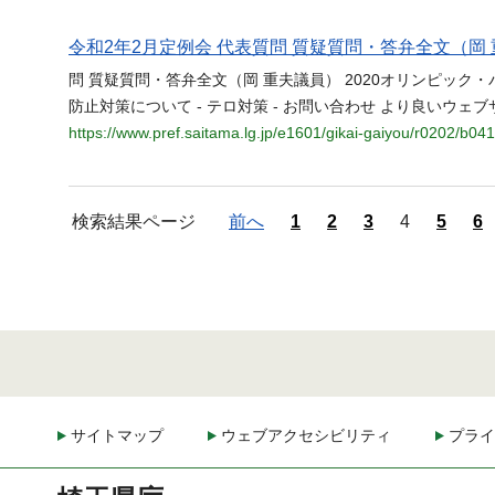
令和2年2月定例会 代表質問 質疑質問・答弁全文（岡 
問 質疑質問・答弁全文（岡 重夫議員） 2020オリンピック
防止対策について - テロ対策 - お問い合わせ より良いウ
https://www.pref.saitama.lg.jp/e1601/gikai-gaiyou/r0202/b041
検索結果ページ
前へ
1
2
3
4
5
6
サイトマップ
ウェブアクセシビリティ
プライ