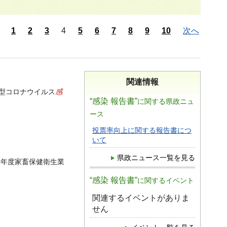
1
2
3
4
5
6
7
8
9
10
次へ
関連情報
感
新型コロナウイルス
“感染 報告書”
に関する県政ニュ
ース
投票率向上に関する報告書につ
いて
県政ニュース一覧を見る
8年度家畜保健衛生業
“感染 報告書”
に関するイベント
関連するイベントがありま
せん