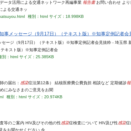
報告書
県 データ活用による交通ネットワーク再編事業
お問い合わせ より
による交通ネッ
akatsuyou.html
種別：html
サイズ：18.998KB
知事メッセージ（9月17日）（テキスト版）※知事定例記者会
セージ（9月17日）（テキスト版）※知事定例記者会見抜粋 - 埼玉県 
（テキスト版）※知事定例記者会
種別：html
サイズ：25.385KB
感染
報
医師の届出：
症法第12条） 結核医療費公費負担 相談など 定期健診
ためにみなさまのご意見をお聞
ml
種別：html
サイズ：20.974KB
感染
感染
検査等のご案内 HIV及びその他の性
症検査について HIV及び性
症
見をお聞かせください 令