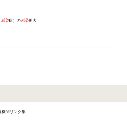
感染
感染
ス
症）の
拡大
係機関リンク集