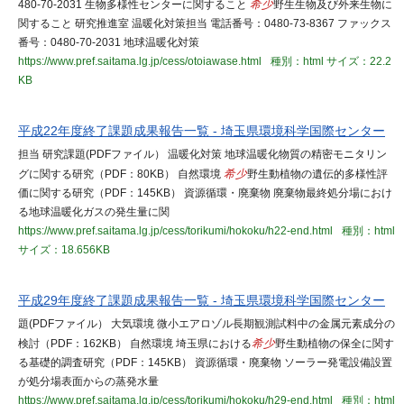
480-70-2031 生物多様性センターに関すること
希少
野生生物及び外来生物に
関すること 研究推進室 温暖化対策担当 電話番号：0480-73-8367 ファックス
番号：0480-70-2031 地球温暖化対策
https://www.pref.saitama.lg.jp/cess/otoiawase.html
種別：html
サイズ：22.2
KB
平成22年度終了課題成果報告一覧 - 埼玉県環境科学国際センター
担当 研究課題(PDFファイル） 温暖化対策 地球温暖化物質の精密モニタリン
グに関する研究（PDF：80KB） 自然環境
希少
野生動植物の遺伝的多様性評
価に関する研究（PDF：145KB） 資源循環・廃棄物 廃棄物最終処分場におけ
る地球温暖化ガスの発生量に関
https://www.pref.saitama.lg.jp/cess/torikumi/hokoku/h22-end.html
種別：html
サイズ：18.656KB
平成29年度終了課題成果報告一覧 - 埼玉県環境科学国際センター
題(PDFファイル） 大気環境 微小エアロゾル長期観測試料中の金属元素成分の
検討（PDF：162KB） 自然環境 埼玉県における
希少
野生動植物の保全に関す
る基礎的調査研究（PDF：145KB） 資源循環・廃棄物 ソーラー発電設備設置
が処分場表面からの蒸発水量
https://www.pref.saitama.lg.jp/cess/torikumi/hokoku/h29-end.html
種別：html