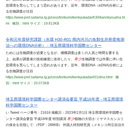
息環境を荒らしてしまう恐れがあります。近年、環境DNA（eDNA)分析によ
る生物調査が注目
https://www.pref.saitama.lg.jp/cess/torikumi/kenkyukadai/h30/kannkyoudna.ht
ml
種別：html
サイズ：19.813KB
令和元年度研究課題（水環 H30-R01 県内河川の魚類生息密度推測
法への環境DNA分析） - 埼玉県環境科学国際センター
ためには生物調査が必要となるが、捕獲調査は多くの人員と時間を要する
上、結果が調査者の技術練度に依存したり、
希少
生物調査では作業に伴い生
息環境を荒らしてしまう恐れがあります。近年、環境DNA（eDNA)分析によ
る生物調査が注目
https://www.pref.saitama.lg.jp/cess/torikumi/kenkyukadai/r01/dna.html
種
別：html
サイズ：20.073KB
埼玉県環境科学国際センター講演会要旨 平成16年度 - 埼玉県環境
科学国際センター
い Tweet ページ番号：21616 掲載日：2023年2月1日 埼玉県環境科学国際セ
ンター講演会要旨 平成16年度 特別講演
希少
植物の大切さ-ミヤマスカシユリ
の保全を目指して-（PDF：288KB） 外国人特別研究員（メキシコ州立自治大