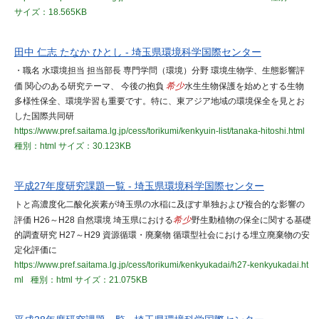
サイズ：18.565KB
田中 仁志 たなか ひとし - 埼玉県環境科学国際センター
・職名 水環境担当 担当部長 専門学問（環境）分野 環境生物学、生態影響評
価 関心のある研究テーマ、 今後の抱負
希少
水生生物保護を始めとする生物
多様性保全、環境学習も重要です。特に、東アジア地域の環境保全を見とお
した国際共同研
https://www.pref.saitama.lg.jp/cess/torikumi/kenkyuin-list/tanaka-hitoshi.html
種別：html
サイズ：30.123KB
平成27年度研究課題一覧 - 埼玉県環境科学国際センター
トと高濃度化二酸化炭素が埼玉県の水稲に及ぼす単独および複合的な影響の
評価 H26～H28 自然環境 埼玉県における
希少
野生動植物の保全に関する基礎
的調査研究 H27～H29 資源循環・廃棄物 循環型社会における埋立廃棄物の安
定化評価に
https://www.pref.saitama.lg.jp/cess/torikumi/kenkyukadai/h27-kenkyukadai.ht
ml
種別：html
サイズ：21.075KB