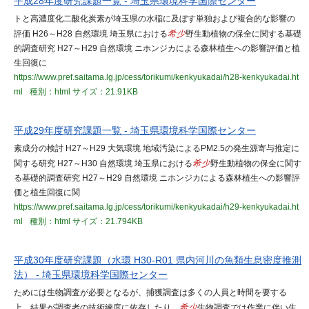
平成28年度研究課題一覧 - 埼玉県環境科学国際センター
トと高濃度化二酸化炭素が埼玉県の水稲に及ぼす単独および複合的な影響の
評価 H26～H28 自然環境 埼玉県における
希少
野生動植物の保全に関する基礎
的調査研究 H27～H29 自然環境 ニホンジカによる森林植生への影響評価と植
生回復に
https://www.pref.saitama.lg.jp/cess/torikumi/kenkyukadai/h28-kenkyukadai.ht
ml
種別：html
サイズ：21.91KB
平成29年度研究課題一覧 - 埼玉県環境科学国際センター
素成分の検討 H27～H29 大気環境 地域汚染によるPM2.5の発生源寄与推定に
関する研究 H27～H30 自然環境 埼玉県における
希少
野生動植物の保全に関す
る基礎的調査研究 H27～H29 自然環境 ニホンジカによる森林植生への影響評
価と植生回復に関
https://www.pref.saitama.lg.jp/cess/torikumi/kenkyukadai/h29-kenkyukadai.ht
ml
種別：html
サイズ：21.794KB
平成30年度研究課題（水環 H30-R01 県内河川の魚類生息密度推測
法） - 埼玉県環境科学国際センター
ためには生物調査が必要となるが、捕獲調査は多くの人員と時間を要する
上、結果が調査者の技術練度に依存したり、
希少
生物調査では作業に伴い生