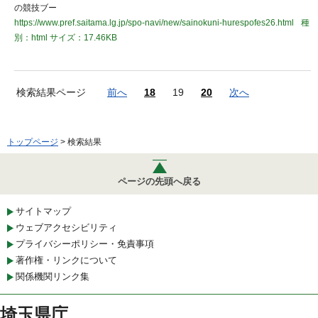
の競技ブー
https://www.pref.saitama.lg.jp/spo-navi/new/sainokuni-hurespofes26.html
種
別：html
サイズ：17.46KB
検索結果ページ
前へ
18
19
20
次へ
トップページ
> 検索結果
ページの先頭へ戻る
サイトマップ
ウェブアクセシビリティ
プライバシーポリシー・免責事項
著作権・リンクについて
関係機関リンク集
埼玉県庁