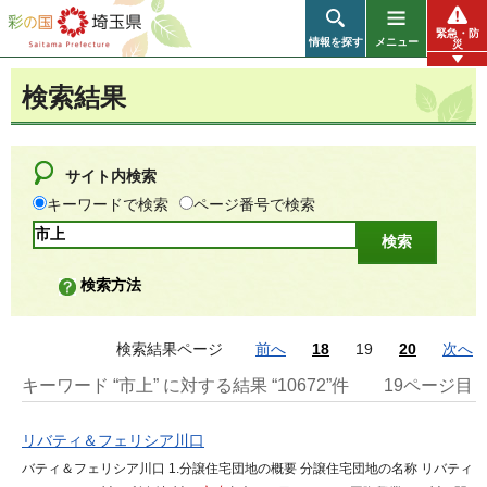
彩の国 埼玉県
緊急・防
情報を探す
メニュー
災
検索結果
サイト内検索
キーワードで検索
ページ番号で検索
検索方法
検索結果ページ
前へ
18
19
20
次へ
キーワード “市上” に対する結果 “10672”件
19ページ目
リバティ＆フェリシア川口
バティ＆フェリシア川口 1.分譲住宅団地の概要 分譲住宅団地の名称 リバティ