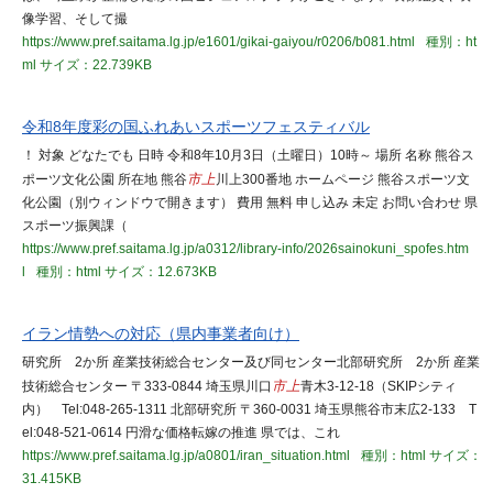
像学習、そして撮
https://www.pref.saitama.lg.jp/e1601/gikai-gaiyou/r0206/b081.html
種別：ht
ml
サイズ：22.739KB
令和8年度彩の国ふれあいスポーツフェスティバル
！ 対象 どなたでも 日時 令和8年10月3日（土曜日）10時～ 場所 名称 熊谷ス
ポーツ文化公園 所在地 熊谷
市上
川上300番地 ホームページ 熊谷スポーツ文
化公園（別ウィンドウで開きます） 費用 無料 申し込み 未定 お問い合わせ 県
スポーツ振興課（
https://www.pref.saitama.lg.jp/a0312/library-info/2026sainokuni_spofes.htm
l
種別：html
サイズ：12.673KB
イラン情勢への対応（県内事業者向け）
研究所 2か所 産業技術総合センター及び同センター北部研究所 2か所 産業
技術総合センター 〒333-0844 埼玉県川口
市上
青木3-12-18（SKIPシティ
内） Tel:048-265-1311 北部研究所 〒360-0031 埼玉県熊谷市末広2-133 T
el:048-521-0614 円滑な価格転嫁の推進 県では、これ
https://www.pref.saitama.lg.jp/a0801/iran_situation.html
種別：html
サイズ：
31.415KB