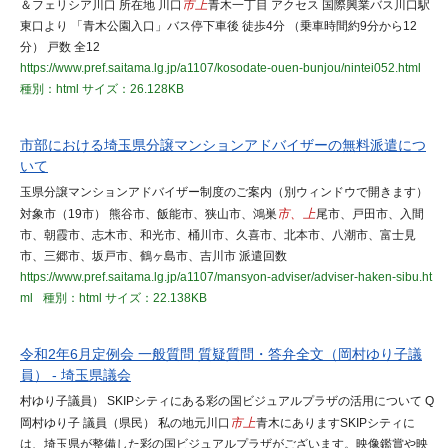
＆フェリシア川口 所在地 川口
市上
青木一丁目 アクセス 国際興業バス川口駅
東口より 「青木公園入口」バス停下車後 徒歩4分 （乗車時間約9分から12
分） 戸数 全12
https://www.pref.saitama.lg.jp/a1107/kosodate-ouen-bunjou/nintei052.html
種別：html
サイズ：26.128KB
市部における埼玉県分譲マンションアドバイザーの無料派遣につ
いて
玉県分譲マンションアドバイザー制度のご案内（別ウィンドウで開きます）
対象市（19市） 熊谷市、飯能市、狭山市、鴻巣
市、上
尾市、戸田市、入間
市、朝霞市、志木市、和光市、桶川市、久喜市、北本市、八潮市、富士見
市、三郷市、坂戸市、鶴ヶ島市、吉川市 派遣回数
https://www.pref.saitama.lg.jp/a1107/mansyon-adviser/adviser-haken-sibu.ht
ml
種別：html
サイズ：22.138KB
令和2年6月定例会 一般質問 質疑質問・答弁全文（岡村ゆり子議
員） - 埼玉県議会
村ゆり子議員） SKIPシティにある彩の国ビジュアルプラザの活用について Q
岡村ゆり子 議員（県民） 私の地元川口
市上
青木にありますSKIPシティに
は、埼玉県が整備した彩の国ビジュアルプラザがございます。映像鑑賞や映