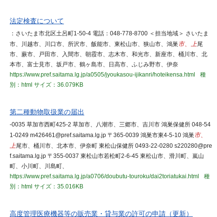
法定検査について
：さいたま市北区土呂町1-50-4 電話：048-778-8700 ＜担当地域＞ さいたま
市、川越市、川口市、所沢市、飯能市、東松山市、狭山市、鴻巣
市、上
尾
市、蕨市、戸田市、入間市、朝霞市、志木市、和光市、新座市、桶川市、北
本市、富士見市、坂戸市、鶴ヶ島市、日高市、ふじみ野市、伊奈
https://www.pref.saitama.lg.jp/a0505/jyoukasou-ijikanri/hoteikensa.html
種
別：html
サイズ：36.079KB
第二種動物取扱業の届出
-0035 草加市西町425-2 草加市、八潮市、三郷市、吉川市 鴻巣保健所 048-54
1-0249 m426461@pref.saitama.lg.jp 〒365-0039 鴻巣市東4-5-10 鴻巣
市、
上
尾市、桶川市、北本市、伊奈町 東松山保健所 0493-22-0280 s220280@pre
f.saitama.lg.jp 〒355-0037 東松山市若松町2-6-45 東松山市、滑川町、嵐山
町、小川町、川島町、
https://www.pref.saitama.lg.jp/a0706/doubutu-touroku/dai2toriatukai.html
種
別：html
サイズ：35.016KB
高度管理医療機器等の販売業・貸与業の許可の申請（更新）