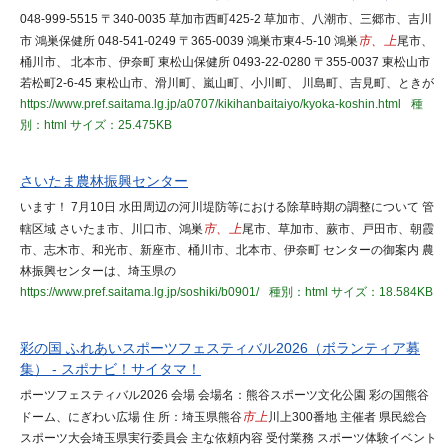
048-999-5515 〒340-0035 草加市西町425-2 草加市、八潮市、三郷市、吉川
市 鴻巣保健所 048-541-0249 〒365-0039 鴻巣市東4-5-10 鴻巣
市、上
尾市、
桶川市、 北本市、伊奈町 東松山保健所 0493-22-0280 〒355-0037 東松山市
若松町2-6-45 東松山市、滑川町、嵐山町、小川町、 川島町、吉見町、ときが
https://www.pref.saitama.lg.jp/a0707/kikihanbaitaiyo/kyoka-koshin.html
種
別：html
サイズ：25.475KB
さいたま農林振興センター
います！ 7月10日 水田周辺の河川堤防等における除草時期の調整について 管
轄区域 さいたま市、川口市、鴻巣
市、上
尾市、草加市、蕨市、戸田市、朝霞
市、志木市、和光市、新座市、桶川市、北本市、伊奈町 センターの御案内 農
林振興センターは、埼玉県の
https://www.pref.saitama.lg.jp/soshiki/b0901/
種別：html
サイズ：18.584KB
彩の国 ふれあいスポーツフェスティバル2026（ボランティア募
集） - スポナビ！サイタマ！
ポーツフェスティバル2026 会場 会場名：熊谷スポーツ文化公園 彩の国熊谷
ドーム、にぎわい広場 住 所：埼玉県熊谷
市上
川上300番地 主催者 県民総合
スポーツ大会埼玉県実行委員会 主な依頼内容 受付業務 スポーツ体験イベント