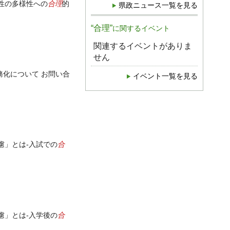
合理
る性の多様性への
的
県政ニュース一覧を見る
“合理”
に関するイベント
関連するイベントがありま
せん
務化について お問い合
イベント一覧を見る
合
慮」とは-入試での
合
慮」とは-入学後の