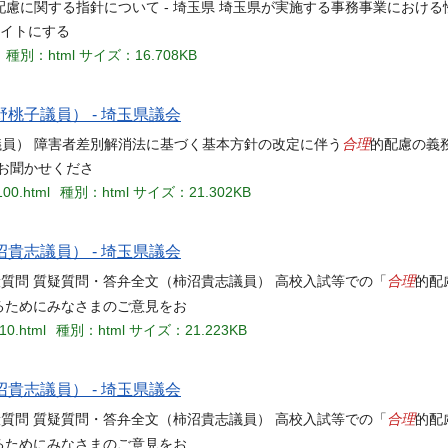
配慮に関する指針について - 埼玉県 埼玉県が実施する事務事業におけ
サイトにする
種別：html
サイズ：16.708KB
桃子議員） - 埼玉県議会
合理
議員） 障害者差別解消法に基づく基本方針の改定に伴う
的配慮の義
お聞かせくださ
100.html
種別：html
サイズ：21.302KB
貴志議員） - 埼玉県議会
合理
一般質問 質疑質問・答弁全文（柿沼貴志議員） 高校入試等での「
的配
するためにみなさまのご意見をお
410.html
種別：html
サイズ：21.223KB
貴志議員） - 埼玉県議会
合理
一般質問 質疑質問・答弁全文（柿沼貴志議員） 高校入試等での「
的配
するためにみなさまのご意見をお