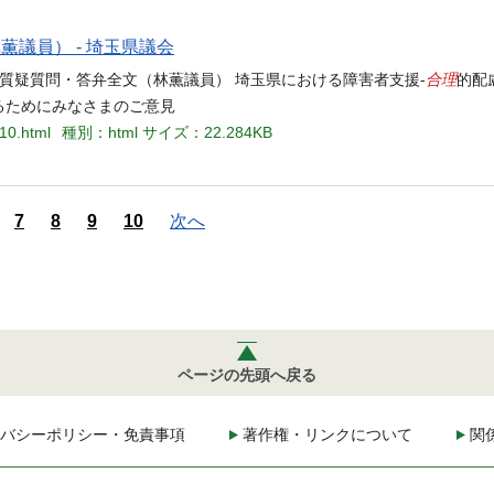
薫議員） - 埼玉県議会
合理
問 質疑質問・答弁全文（林薫議員） 埼玉県における障害者支援-
的配
るためにみなさまのご意見
310.html
種別：html
サイズ：22.284KB
7
8
9
10
次へ
ページの先頭へ戻る
バシーポリシー・免責事項
著作権・リンクについて
関