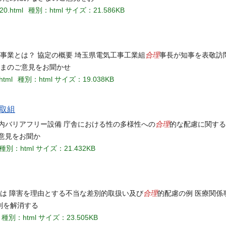
420.html
種別：html
サイズ：21.586KB
合理
事業とは？ 協定の概要 埼玉県電気工事工業組
事長が知事を表敬訪
さまのご意見をお聞かせ
html
種別：html
サイズ：19.038KB
取組
合理
内バリアフリー設備 庁舎における性の多様性への
的な配慮に関する
意見をお聞か
種別：html
サイズ：21.432KB
合理
とは 障害を理由とする不当な差別的取扱い及び
的配慮の例 医療関係
別を解消する
種別：html
サイズ：23.505KB