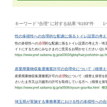
キーワード “合理” に対する結果 “6193”件
1
性の多様性への合理的な配慮に係るトイレ設置の考え
合理
性の多様性への
的な配慮に係るトイレ設置の考え方 - 埼
イトにするためにみなさまのご意見をお聞かせください Q1.
https://www.pref.saitama.lg.jp/a0303/lgbtq/hairyoshishin-qa.h
産業廃棄物収集運搬業許可の合理化について（積替え
合理
産業廃棄物収集運搬業許可の
化について（積替え保管を除
さいたま市又は川越市の許可を取得している方へ（積替え保管
https://www.pref.saitama.lg.jp/a0506/syuun-gourika.html
種別
埼玉県が実施する事務事業における性の多様性への合