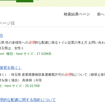
検索結果ページ
前へ
ページ目
方
合理
玉県 性の多様性への
的な配慮に係るトイレ設置の考え方 お問い合わ
埼玉県は、女性ト
tml
種別：html
サイズ：17.528KB
保管を除く）
合理
く） - 埼玉県 産業廃棄物収集運搬業許可の
化について（積替え保
を除く場合） 具体例（今現
：html
サイズ：25.017KB
理的な配慮に関する指針について