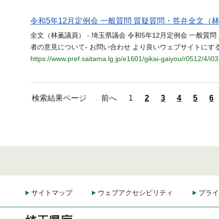
令和5年12月定例会 一般質問 質疑質問・答弁全文（林
全文（林薫議員） - 埼玉県議会 令和5年12月定例会 一般質
者の意見について- お問い合わせ より良いウェブサイトにす
https://www.pref.saitama.lg.jp/e1601/gikai-gaiyou/r0512/4/i0
検索結果ページ
前へ
1
2
3
4
5
6
サイトマップ
ウェブアクセシビリティ
プライ