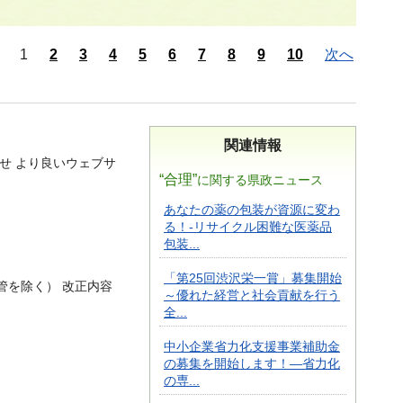
1
2
3
4
5
6
7
8
9
10
次へ
関連情報
せ より良いウェブサ
“合理”
に関する県政ニュース
あなたの薬の包装が資源に変わ
る！-リサイクル困難な医薬品
包装...
「第25回渋沢栄一賞」募集開始
管を除く） 改正内容
～優れた経営と社会貢献を行う
全...
中小企業省力化支援事業補助金
の募集を開始します！―省力化
の専...