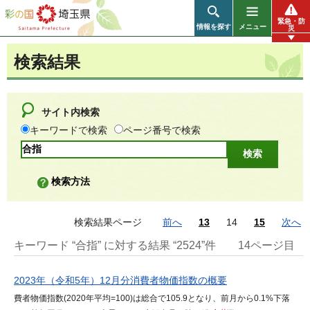
彩の国 埼玉県
緊急・防
情報を探す
メニュー
災
検索結果
サイト内検索
キーワードで検索
ページ番号で検索
検索方法
検索結果ページ
前へ
13
14
15
次へ
キーワード “合指” に対する結果 “2524”件
14ページ目
2023年（令和5年）12月分消費者物価指数の概要
費者物価指数(2020年平均=100)は総合で105.9となり、前月から0.1%下落