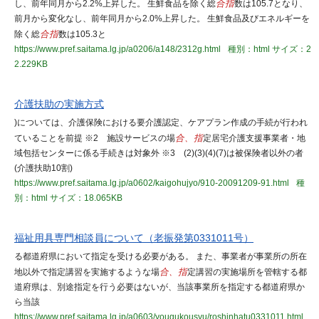
し、前年同月から2.2%上昇した。 生鮮食品を除く総
合指
数は105.7となり、
前月から変化なし、前年同月から2.0%上昇した。 生鮮食品及びエネルギーを
除く総
合指
数は105.3と
https://www.pref.saitama.lg.jp/a0206/a148/2312g.html
種別：html
サイズ：2
2.229KB
介護扶助の実施方式
)については、介護保険における要介護認定、ケアプラン作成の手続が行われ
ていることを前提 ※2 施設サービスの場
合、指
定居宅介護支援事業者・地
域包括センターに係る手続きは対象外 ※3 (2)(3)(4)(7)は被保険者以外の者
(介護扶助10割)
https://www.pref.saitama.lg.jp/a0602/kaigohujyo/910-20091209-91.html
種
別：html
サイズ：18.065KB
福祉用具専門相談員について（老振発第0331011号）
る都道府県において指定を受ける必要がある。 また、事業者が事業所の所在
地以外で指定講習を実施するような場
合、指
定講習の実施場所を管轄する都
道府県は、別途指定を行う必要はないが、当該事業所を指定する都道府県か
ら当該
https://www.pref.saitama.lg.jp/a0603/yougukousyu/roshinhatu0331011.html