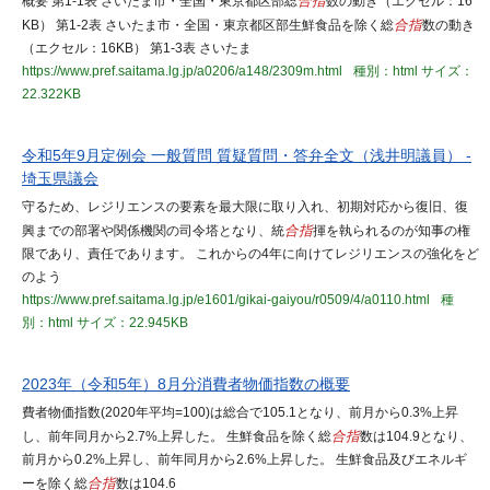
概要 第1-1表 さいたま市・全国・東京都区部総
合指
数の動き（エクセル：16
KB） 第1-2表 さいたま市・全国・東京都区部生鮮食品を除く総
合指
数の動き
（エクセル：16KB） 第1-3表 さいたま
https://www.pref.saitama.lg.jp/a0206/a148/2309m.html
種別：html
サイズ：
22.322KB
令和5年9月定例会 一般質問 質疑質問・答弁全文（浅井明議員） -
埼玉県議会
守るため、レジリエンスの要素を最大限に取り入れ、初期対応から復旧、復
興までの部署や関係機関の司令塔となり、統
合指
揮を執られるのが知事の権
限であり、責任であります。 これからの4年に向けてレジリエンスの強化をど
のよう
https://www.pref.saitama.lg.jp/e1601/gikai-gaiyou/r0509/4/a0110.html
種
別：html
サイズ：22.945KB
2023年（令和5年）8月分消費者物価指数の概要
費者物価指数(2020年平均=100)は総合で105.1となり、前月から0.3%上昇
し、前年同月から2.7%上昇した。 生鮮食品を除く総
合指
数は104.9となり、
前月から0.2%上昇し、前年同月から2.6%上昇した。 生鮮食品及びエネルギ
ーを除く総
合指
数は104.6