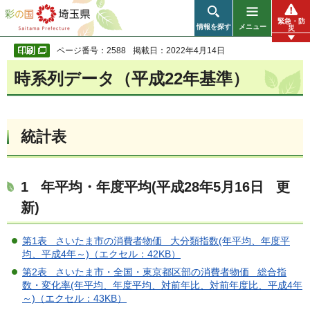
彩の国 埼玉県
緊急・防
情報を探す
メニュー
災
ページ番号：2588
掲載日：2022年4月14日
時系列データ（平成22年基準）
統計表
1 年平均・年度平均(平成28年5月16日 更
新)
第1表 さいたま市の消費者物価 大分類指数(年平均、年度平
均、平成4年～)（エクセル：42KB）
第2表 さいたま市・全国・東京都区部の消費者物価 総合指
数・変化率(年平均、年度平均、対前年比、対前年度比、平成4年
～)（エクセル：43KB）