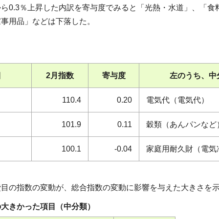
ら0.3％上昇した内訳を寄与度でみると「光熱・水道」、「
家事用品」などは下落した。
目
2月指数
寄与度
左のうち、中
110.4
0.20
電気代（電気代）
101.9
0.11
穀類（あんパンなど
品
100.1
-0.04
家庭用耐久財（電気
費目の指数の変動が、総合指数の変動に影響を与えた大きさを
の大きかった項目（中分類）