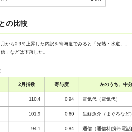
との比較
月から0.9％上昇した内訳を寄与度でみると「光熱・水道」
通信」などは下落した。
較
2月指数
寄与度
左のうち、中
110.4
0.94
電気代（電気代）
101.9
0.60
生鮮魚介（まぐろなど
94.1
-0.84
通信（通信料[携帯電話