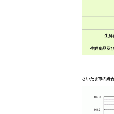
生鮮
生鮮食品及
さいたま市の総