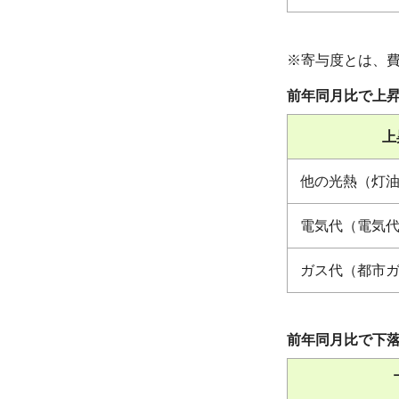
※寄与度とは、
前年同月比で上
上
他の光熱（灯
電気代（電気
ガス代（都市
前年同月比で下