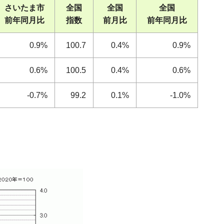
さいたま市
全国
全国
全国
前年同月比
指数
前月比
前年同月比
0.9%
100.7
0.4%
0.9%
0.6%
100.5
0.4%
0.6%
-0.7%
99.2
0.1%
-1.0%