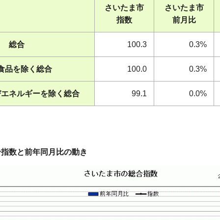
さいたま市
さいたま市
指数
前月比
総合
100.3
0.3%
食品を除く総合
100.0
0.3%
びエネルギーを除く総合
99.1
0.0%
合指数と前年同月比の動き