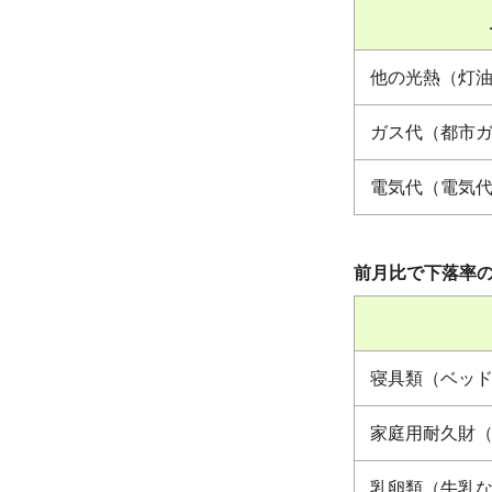
他の光熱（灯
ガス代（都市
電気代（電気
前月比で下落率
寝具類（ベッ
家庭用耐久財
乳卵類（牛乳