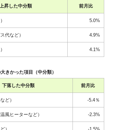
上昇した中分類
前月比
油）
5.0%
ガス代など）
4.9%
代）
4.1%
の大きかった項目（中分類）
下落した中分類
前月比
ドなど）
-5.4％
（温風ヒーターなど）
-2.3%
など）
-1.5%