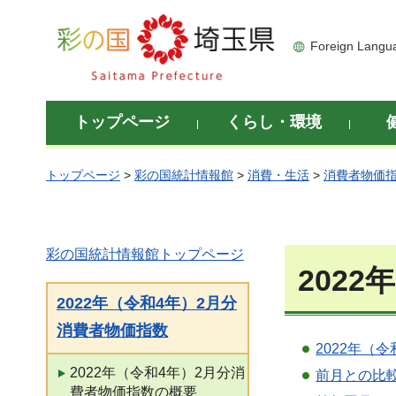
彩の国 埼玉県
Foreign Langu
トップページ
くらし・環境
トップページ
>
彩の国統計情報館
>
消費・生活
>
消費者物価
彩の国統計情報館トップページ
202
2022年（令和4年）2月分
消費者物価指数
2022年（
2022年（令和4年）2月分消
前月との比
費者物価指数の概要