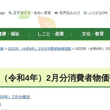
age
文字サイズ・色合い変更
音声読み上げ
ふりがなON
健康・福祉
しごと・産業
文化・教育
指数
>
2022年（令和4年）2月分消費者物価指数
> 2022年（令和4年）
2年（令和4年）2月分消費者物
令和4年）2月分概況
較