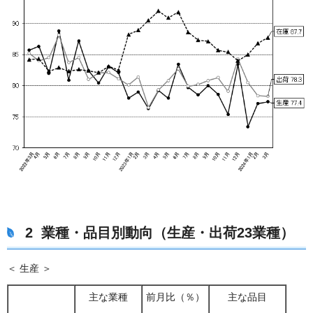
2
業種・品目別動向
（
生産・出荷
23
業種
）
＜ 生産 ＞
主な業種
前月比（％）
主な品目