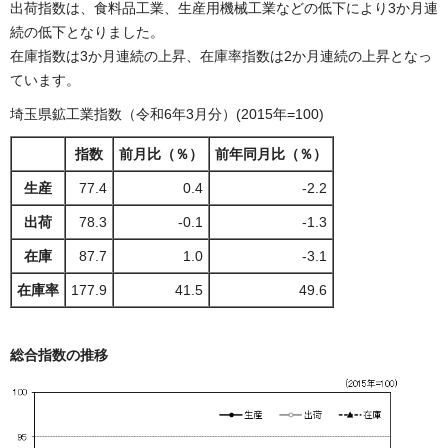
出荷指数は、食料品工業、生産用機械工業などの低下により3か月連
続の低下となりました。
在庫指数は3か月連続の上昇、在庫率指数は2か月連続の上昇となっ
ています。
埼玉県鉱工業指数（令和6年3月分）(2015年=100)
指数
前月比（％）
前年同月比（％）
生産
77.4
0.4
-2.2
出荷
78.3
-0.1
-1.3
在庫
87.7
1.0
-3.1
在庫率
177.9
41.5
49.6
総合指数の推移