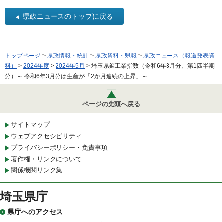
県政ニュースのトップに戻る
トップページ
>
県政情報・統計
>
県政資料・県報
>
県政ニュース（報道発表資
料）
>
2024年度
>
2024年5月
> 埼玉県鉱工業指数（令和6年3月分、第1四半期
分）～ 令和6年3月分は生産が「2か月連続の上昇」～
ページの先頭へ戻る
サイトマップ
ウェブアクセシビリティ
プライバシーポリシー・免責事項
著作権・リンクについて
関係機関リンク集
埼玉県庁
県庁へのアクセス