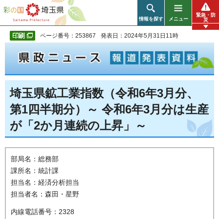
彩の国 埼玉県
緊急・防
情報を探す
メニュー
災
ページ番号：253867
発表日：2024年5月31日11時
埼玉県鉱工業指数（令和6年3月分、
第1四半期分）～ 令和6年3月分は生産
が「2か月連続の上昇」～
部局名：総務部
課所名：統計課
担当名：経済分析担当
担当者名：森田・星野
内線電話番号：2328