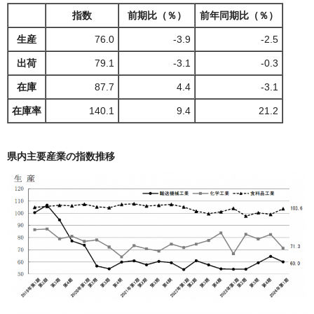
指数
前期比（％）
前年同期比（％）
生産
76.0
-3.9
-2.5
出荷
79.1
-3.1
-0.3
在庫
87.7
4.4
-3.1
在庫率
140.1
9.4
21.2
県内主要産業の指数推移