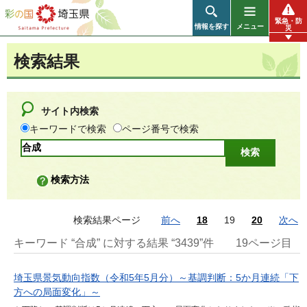
彩の国 埼玉県
緊急・防
情報を探す
メニュー
災
検索結果
サイト内検索
キーワードで検索
ページ番号で検索
検索方法
検索結果ページ
前へ
18
19
20
次へ
キーワード “合成” に対する結果 “3439”件
19ページ目
埼玉県景気動向指数（令和5年5月分）～基調判断：5か月連続「下
方への局面変化」～