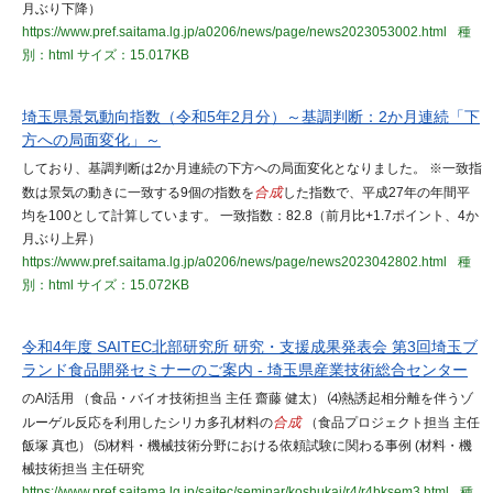
月ぶり下降）
https://www.pref.saitama.lg.jp/a0206/news/page/news2023053002.html
種
別：html
サイズ：15.017KB
埼玉県景気動向指数（令和5年2月分）～基調判断：2か月連続「下
方への局面変化」～
しており、基調判断は2か月連続の下方への局面変化となりました。 ※一致指
数は景気の動きに一致する9個の指数を
合成
した指数で、平成27年の年間平
均を100として計算しています。 一致指数：82.8（前月比+1.7ポイント、4か
月ぶり上昇）
https://www.pref.saitama.lg.jp/a0206/news/page/news2023042802.html
種
別：html
サイズ：15.072KB
令和4年度 SAITEC北部研究所 研究・支援成果発表会 第3回埼玉ブ
ランド食品開発セミナーのご案内 - 埼玉県産業技術総合センター
のAI活用 （食品・バイオ技術担当 主任 齋藤 健太） ⑷熱誘起相分離を伴うゾ
ルーゲル反応を利用したシリカ多孔材料の
合成
（食品プロジェクト担当 主任
飯塚 真也） ⑸材料・機械技術分野における依頼試験に関わる事例 (材料・機
械技術担当 主任研究
https://www.pref.saitama.lg.jp/saitec/seminar/koshukai/r4/r4bksem3.html
種