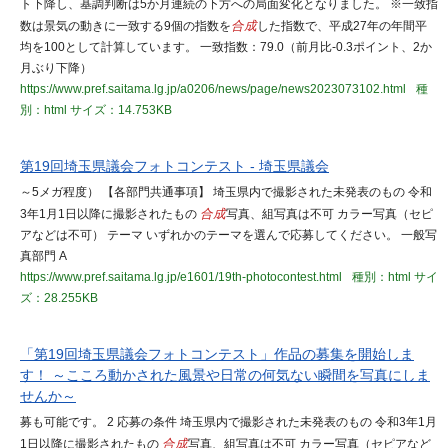
ト下降し、基調判断は5か月連続の下方への局面変化となりました。 ※一致指
数は景気の動きに一致する9個の指数を
合成
した指数で、平成27年の年間平
均を100として計算しています。 一致指数：79.0（前月比-0.3ポイント、2か
月ぶり下降）
https://www.pref.saitama.lg.jp/a0206/news/page/news2023073102.html
種
別：html
サイズ：14.753KB
第19回埼玉県議会フォトコンテスト - 埼玉県議会
～5メガ程度） 【各部門共通事項】 埼玉県内で撮影された未発表のもの 令和
3年1月1日以降に撮影されたもの
合成
写真、組写真は不可 カラー写真（セピ
アなどは不可） テーマ いずれかのテーマを選んで応募してください。 一般写
真部門 A
https://www.pref.saitama.lg.jp/e1601/19th-photocontest.html
種別：html
サイ
ズ：28.255KB
「第19回埼玉県議会フォトコンテスト」作品の募集を開始しま
す！ ～こころ動かされた風景や日常の何気ない瞬間を写真にしま
せんか～
募も可能です。 2 応募の条件 埼玉県内で撮影された未発表のもの 令和3年1月
1日以降に撮影されたもの
合成
写真、組写真は不可 カラー写真（セピアなど