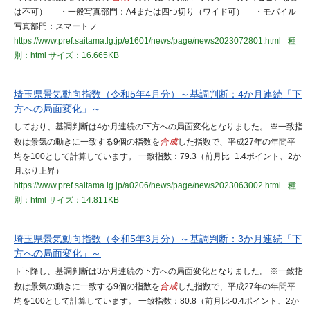
は不可） ・一般写真部門：A4または四つ切り（ワイド可） ・モバイル
写真部門：スマートフ
https://www.pref.saitama.lg.jp/e1601/news/page/news2023072801.html
種
別：html
サイズ：16.665KB
埼玉県景気動向指数（令和5年4月分）～基調判断：4か月連続「下
方への局面変化」～
しており、基調判断は4か月連続の下方への局面変化となりました。 ※一致指
数は景気の動きに一致する9個の指数を
合成
した指数で、平成27年の年間平
均を100として計算しています。 一致指数：79.3（前月比+1.4ポイント、2か
月ぶり上昇）
https://www.pref.saitama.lg.jp/a0206/news/page/news2023063002.html
種
別：html
サイズ：14.811KB
埼玉県景気動向指数（令和5年3月分）～基調判断：3か月連続「下
方への局面変化」～
ト下降し、基調判断は3か月連続の下方への局面変化となりました。 ※一致指
数は景気の動きに一致する9個の指数を
合成
した指数で、平成27年の年間平
均を100として計算しています。 一致指数：80.8（前月比-0.4ポイント、2か