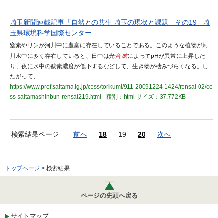
埼玉新聞連載記事「自然との共生 埼玉の現状と課題」その19 - 埼
玉県環境科学国際センター
窒素やリンが河川中に豊富に存在していることである。このような植物が河
川水中に多く存在していると、日中は光
合成
によってpHが異常に上昇した
り、夜に水中の酸素濃度が低下するなどして、生き物が棲みづらくなる。し
たがって、
https://www.pref.saitama.lg.jp/cess/torikumi/911-20091224-1424/rensai-02/ce
ss-saitamashinbun-rensai219.html
種別：html
サイズ：37.772KB
検索結果ページ
前へ
18
19
20
次へ
トップページ
> 検索結果
ページの先頭へ戻る
サイトマップ