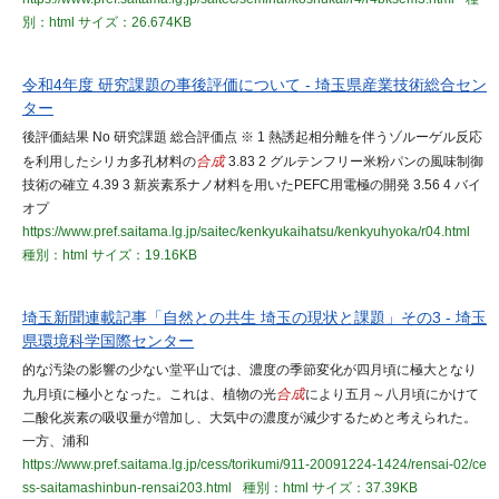
別：html
サイズ：26.674KB
令和4年度 研究課題の事後評価について - 埼玉県産業技術総合セン
ター
後評価結果 No 研究課題 総合評価点 ※ 1 熱誘起相分離を伴うゾルーゲル反応
を利用したシリカ多孔材料の
合成
3.83 2 グルテンフリー米粉パンの風味制御
技術の確立 4.39 3 新炭素系ナノ材料を用いたPEFC用電極の開発 3.56 4 バイ
オプ
https://www.pref.saitama.lg.jp/saitec/kenkyukaihatsu/kenkyuhyoka/r04.html
種別：html
サイズ：19.16KB
埼玉新聞連載記事「自然との共生 埼玉の現状と課題」その3 - 埼玉
県環境科学国際センター
的な汚染の影響の少ない堂平山では、濃度の季節変化が四月頃に極大となり
九月頃に極小となった。これは、植物の光
合成
により五月～八月頃にかけて
二酸化炭素の吸収量が増加し、大気中の濃度が減少するためと考えられた。
一方、浦和
https://www.pref.saitama.lg.jp/cess/torikumi/911-20091224-1424/rensai-02/ce
ss-saitamashinbun-rensai203.html
種別：html
サイズ：37.39KB