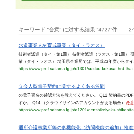
キーワード “合意” に対する結果 “4727”件
2
水道事業人材育成事業（タイ・ラオス）
技術者派遣（タイ・第1回） 技術者派遣（ラオス・第1回） 
業（タイ・ラオス） 埼玉県企業局では、平成23年度からタ
https://www.pref.saitama.lg.jp/c1301/suidou-kokusai-hrd-thai
立会人型電子契約に関するよくある質問
の電子署名の確認方法を教えてください。 Q12.契約書のPD
合意
すか。 Q14.（クラウドサインのアカウントがある場合）
https://www.pref.saitama.lg.jp/a1201/denshikeiyaku-shiken/fa
通所介護事業所等の多機能化（訪問機能の追加）推進