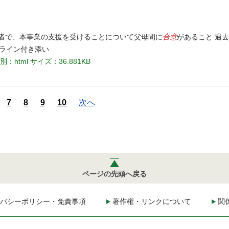
合意
る者で、本事業の支援を受けることについて父母間に
があること 過
ンライン付き添い
別：html
サイズ：36.881KB
7
8
9
10
次へ
ページの先頭へ戻る
バシーポリシー・免責事項
著作権・リンクについて
関