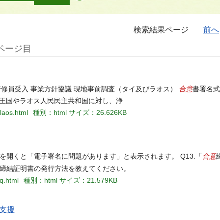
検索結果ページ
前へ
ページ目
合意
研修員受入 事業方針協議 現地事前調査（タイ及びラオス）
書署名式
イ王国やラオス人民民主共和国に対し、浄
-laos.html
種別：html
サイズ：26.626KB
合意
Fを開くと「電子署名に問題があります」と表示されます。 Q13.「
締結証明書の発行方法を教えてください。
q.html
種別：html
サイズ：21.579KB
支援