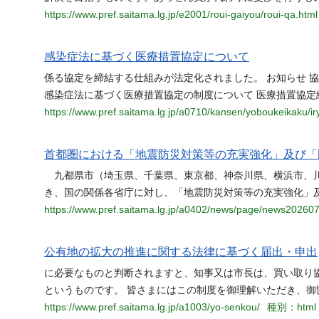
https://www.pref.saitama.lg.jp/e2001/roui-gaiyou/roui-qa.html
感染症法に基づく医療措置協定について
係る協定を締結する仕組みが法定化されました。 お知らせ 協
感染症法に基づく医療措置協定の制度について 医療措置協定
https://www.pref.saitama.lg.jp/a0710/kansen/yoboukeikaku/ir
首都圏における「地震防災対策等の充実強化」及び「
九都県市（埼玉県、千葉県、東京都、神奈川県、横浜市、川
き、国の関係各省庁に対し、「地震防災対策等の充実強化」
https://www.pref.saitama.lg.jp/a0402/news/page/news20260
公有地の拡大の推進に関する法律に基づく届出・申出
に必要なものと判断されますと、知事又は市長は、買い取り
というものです。 皆さまにはこの制度を御理解いただき、御
https://www.pref.saitama.lg.jp/a1003/yo-senkou/
種別：html