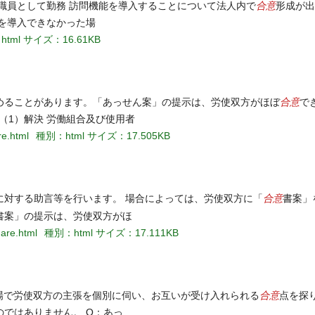
合意
職員として勤務 訪問機能を導入することについて法人内で
形成が出
を導入できなかった場
tml
サイズ：16.61KB
合意
めることがあります。「あっせん案」の提示は、労使双方がほぼ
で
（1）解決 労働組合及び使用者
re.html
種別：html
サイズ：17.505KB
合意
に対する助言等を行います。 場合によっては、労使双方に「
書案」
書案」の提示は、労使双方がほ
gare.html
種別：html
サイズ：17.111KB
合意
場で労使双方の主張を個別に伺い、お互いが受け入れられる
点を探
ではありません。 Q：あっ