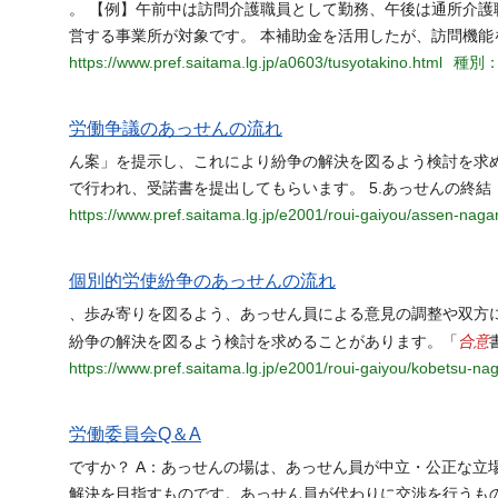
。 【例】午前中は訪問介護職員として勤務、午後は通所介護
営する事業所が対象です。 本補助金を活用したが、訪問機能
https://www.pref.saitama.lg.jp/a0603/tusyotakino.html
種別：h
労働争議のあっせんの流れ
ん案」を提示し、これにより紛争の解決を図るよう検討を求
で行われ、受諾書を提出してもらいます。 5.あっせんの終結 
https://www.pref.saitama.lg.jp/e2001/roui-gaiyou/assen-naga
個別的労使紛争のあっせんの流れ
、歩み寄りを図るよう、あっせん員による意見の調整や双方
合意
紛争の解決を図るよう検討を求めることがあります。「
https://www.pref.saitama.lg.jp/e2001/roui-gaiyou/kobetsu-na
労働委員会Q＆A
ですか？ A：あっせんの場は、あっせん員が中立・公正な立
解決を目指すものです。あっせん員が代わりに交渉を行うもの