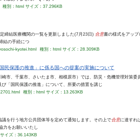
種別：html
サイズ：37.296KB
合意
定締結医療機関の一覧を更新しました(7月23日)
書の様式をアップ
締結の手続につ
yosochi-kyotei.html
種別：html
サイズ：28.309KB
国民保護の推進」に係る国への提案の実施について
崎市、千葉市、さいたま市、相模原市）では、防災・危機管理対策委
及び「国民保護の推進」について、所要の措置を講じ
72701.html
種別：html
サイズ：13.263KB
合意
協議を行う地方公共団体等を定めて通知します。その上で
に達すれ
協力をお願いいたし
サイズ：36.143KB