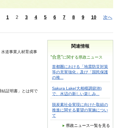
1
2
3
4
5
6
7
8
9
10
次へ
関連情報
 水道事業人材育成事
“合意”
に関する県政ニュース
首都圏における「地震防災対策
等の充実強化」及び「国民保護
の推...
Sakura Lake(大相模調節池)
締結証明書」とは何で
で、水辺の新しい楽しみ...
脱炭素社会実現に向けた取組の
推進に関する要望の実施につい
て
県政ニュース一覧を見る