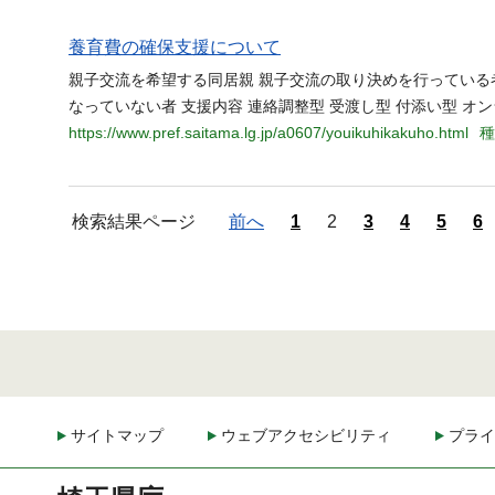
養育費の確保支援について
親子交流を希望する同居親 親子交流の取り決めを行ってい
なっていない者 支援内容 連絡調整型 受渡し型 付添い型 オ
https://www.pref.saitama.lg.jp/a0607/youikuhikakuho.html
種
検索結果ページ
前へ
1
2
3
4
5
6
サイトマップ
ウェブアクセシビリティ
プライ