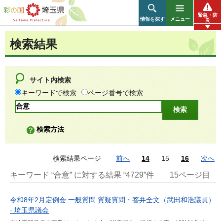
彩の国 埼玉県
緊急・防
情報を探す
メニュー
災
検索結果
サイト内検索
キーワードで検索
ページ番号で検索
検索方法
検索結果ページ
前へ
14
15
16
次へ
キーワード “合意” に対する結果 “4729”件
15ページ目
令和8年2月定例会 一般質問 質疑質問・答弁全文（武田和浩議員）
- 埼玉県議会