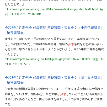
したことで、よ
https://www.pref.saitama.lg.jp/a0801/r7kakakutenkasupporter_text4.html
種
別：html
サイズ：20.023KB
令和5年2月定例会 代表質問 質疑質問・答弁全文（小島信昭議員）
- 埼玉県議会
産性向上、新たな担い手の確保などが重要であります。 基盤整備について
は、国の財源の配分、市町村の事業方針、地域の
合意
形成などとの兼ね合い
もある中、県の予算がボトルネックにならないよう、令和5年度予算案を編成
いたしまし
https://www.pref.saitama.lg.jp/e1601/gikai-gaiyou/r0502/a050.html
種別：ht
ml
サイズ：33.5KB
令和5年2月定例会 代表質問 質疑質問・答弁全文（岡 重夫議員）
- 埼玉県議会
学金制度の活用は効果的な施策の一つであり、今年度は貸与者63人が県内で
勤務をしています。 地域枠は、県と大学が
合意
していること及び当該地域が
医師不足であることなど、国が必要性を審査した上で設置が認められる制度
であ