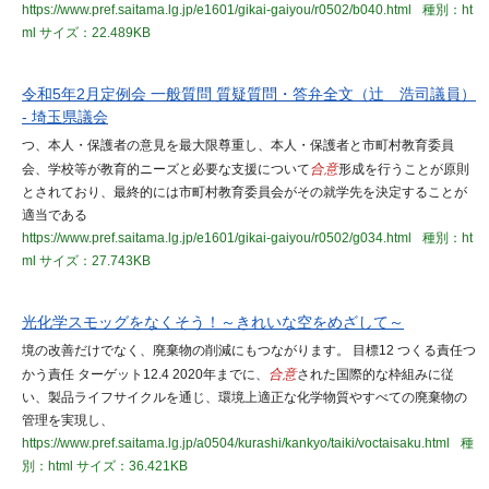
https://www.pref.saitama.lg.jp/e1601/gikai-gaiyou/r0502/b040.html
種別：ht
ml
サイズ：22.489KB
令和5年2月定例会 一般質問 質疑質問・答弁全文（辻 浩司議員）
- 埼玉県議会
つ、本人・保護者の意見を最大限尊重し、本人・保護者と市町村教育委員
会、学校等が教育的ニーズと必要な支援について
合意
形成を行うことが原則
とされており、最終的には市町村教育委員会がその就学先を決定することが
適当である
https://www.pref.saitama.lg.jp/e1601/gikai-gaiyou/r0502/g034.html
種別：ht
ml
サイズ：27.743KB
光化学スモッグをなくそう！～きれいな空をめざして～
境の改善だけでなく、廃棄物の削減にもつながります。 目標12 つくる責任つ
かう責任 ターゲット12.4 2020年までに、
合意
された国際的な枠組みに従
い、製品ライフサイクルを通じ、環境上適正な化学物質やすべての廃棄物の
管理を実現し、
https://www.pref.saitama.lg.jp/a0504/kurashi/kankyo/taiki/voctaisaku.html
種
別：html
サイズ：36.421KB