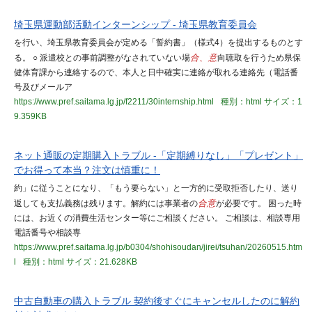
埼玉県運動部活動インターンシップ - 埼玉県教育委員会
を行い、埼玉県教育委員会が定める「誓約書」（様式4）を提出するものとす
る。 ○ 派遣校との事前調整がなされていない場
合、意
向聴取を行うため県保
健体育課から連絡するので、本人と日中確実に連絡が取れる連絡先（電話番
号及びメールア
https://www.pref.saitama.lg.jp/f2211/30internship.html
種別：html
サイズ：1
9.359KB
ネット通販の定期購入トラブル -「定期縛りなし」「プレゼント」
でお得って本当？注文は慎重に！
約」に従うことになり、「もう要らない」と一方的に受取拒否したり、送り
返しても支払義務は残ります。解約には事業者の
合意
が必要です。 困った時
には、お近くの消費生活センター等にご相談ください。 ご相談は、相談専用
電話番号や相談専
https://www.pref.saitama.lg.jp/b0304/shohisoudan/jirei/tsuhan/20260515.htm
l
種別：html
サイズ：21.628KB
中古自動車の購入トラブル 契約後すぐにキャンセルしたのに解約