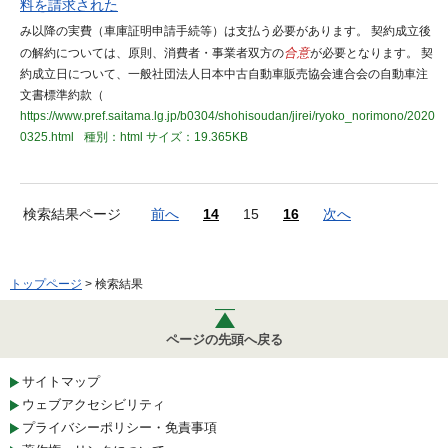
料を請求された
み以降の実費（車庫証明申請手続等）は支払う必要があります。 契約成立後
の解約については、原則、消費者・事業者双方の
合意
が必要となります。 契
約成立日について、一般社団法人日本中古自動車販売協会連合会の自動車注
文書標準約款（
https://www.pref.saitama.lg.jp/b0304/shohisoudan/jirei/ryoko_norimono/2020
0325.html
種別：html
サイズ：19.365KB
検索結果ページ
前へ
14
15
16
次へ
トップページ
> 検索結果
ページの先頭へ戻る
サイトマップ
ウェブアクセシビリティ
プライバシーポリシー・免責事項