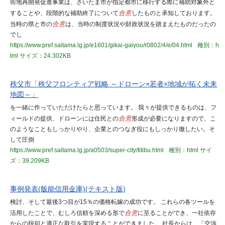
街地再開発促進事業は、さいたま市が指定都市に移行する際に補助対象外と
することや、段階的な補助終了について
合意
したものと承知しております。
当時の県と市の
合意
は、当時の制度状況や財政状況を踏まえたものだったの
でし
https://www.pref.saitama.lg.jp/e1601/gikai-gaiyou/r0802/4/e/04.html
種別：h
tml
サイズ：24.302KB
秩父市「秩父フロンティア戦略 ～ドローン×若者×地域が拓く未来
地図～」
を一緒に作っていただけたらと思っています。 我々が提供できるものは、フ
ィールドの提供、ドローンには住民との
合意
形成が必要になりますので、こ
のようなこともしっかりやり、企業とのつなぎ役にもしっかり徹したい。そ
して圧倒
https://www.pref.saitama.lg.jp/a0503/super-city/titibu.html
種別：html
サイ
ズ：39.209KB
事例発表(飯能信用金庫)(テキスト版)
検討、そして最後3つ目が15％の価格転嫁の成功です。 これらの各ツールを
活用したことで、むしろ信頼を深める形で
合意
に至ることができ、一社依存
からの脱却と適正な取引を実現することができました。 社長からは、「交渉