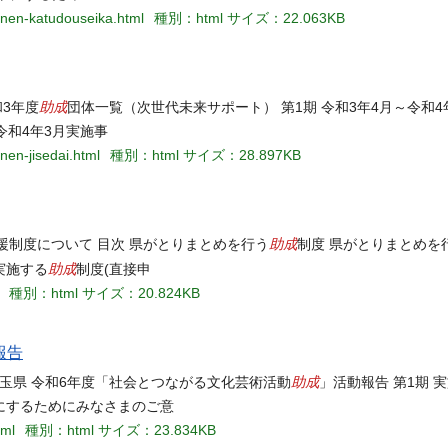
ki3nen-katudouseika.html
種別：html
サイズ：22.063KB
助成
和3年度
団体一覧（次世代未来サポート） 第1期 令和3年4月～令和4
令和4年3月実施事
3nen-jisedai.html
種別：html
サイズ：28.897KB
助成
援制度について 目次 県がとりまとめを行う
制度 県がとりまとめを
助成
実施する
制度(直接申
種別：html
サイズ：20.824KB
報告
助成
 埼玉県 令和6年度「社会とつながる文化芸術活動
」活動報告 第1期 
トにするためにみなさまのご意
tml
種別：html
サイズ：23.834KB