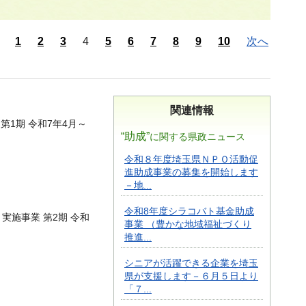
1
2
3
4
5
6
7
8
9
10
次へ
関連情報
 第1期 令和7年4月～
“助成”
に関する県政ニュース
令和８年度埼玉県ＮＰＯ活動促
進助成事業の募集を開始します
－地...
令和8年度シラコバト基金助成
実施事業 第2期 令和
事業 （豊かな地域福祉づくり
推進...
シニアが活躍できる企業を埼玉
県が支援します－６月５日より
「７...