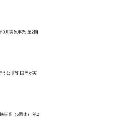
年3月実施事業 第2期
行う公演等 国等が実
実施事業（6団体） 第2