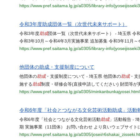
https://www.pref.saitama.lg.jp/a0305/library-info/jyoseijisse
令和3年度助成団体一覧（次世代未来サポート）
助成
令和3年度
団体一覧（次世代未来サポート） - 埼玉県 令
令和3年10月～令和4年3月実施事業 追加募集 令和3年11月～
https://www.pref.saitama.lg.jp/a0305/library-info/jyoseijisseki
他団体の助成・支援制度について
助成
助成
他団体の
・支援制度について - 埼玉県 他団体の
・支
助成
施する
制度・研修会等(直接申請してください) 財団等が
https://www.pref.saitama.lg.jp/a0305/minkanbunkajyosei.html
令和6年度「社会とつながる文化芸術活動助成」活動
助成
令和6年度「社会とつながる文化芸術活動
」活動報告 -
期 実施事業（11団体） お問い合わせ より良いウェブサイ
https://www.pref.saitama.lg.jp/a0305/josei/r6shakai_zisseki.h