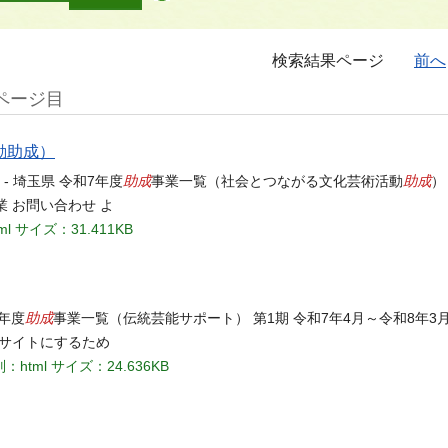
検索結果ページ
前へ
ページ目
動助成）
助成
助成
 - 埼玉県 令和7年度
事業一覧（社会とつながる文化芸術活動
）
業 お問い合わせ よ
ml
サイズ：31.411KB
助成
7年度
事業一覧（伝統芸能サポート） 第1期 令和7年4月～令和8年3月
ブサイトにするため
：html
サイズ：24.636KB