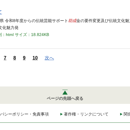
て
助成
玉県 令和8年度からの伝統芸能サポート
金の要件変更及び伝統文化魅
文化魅力発
：html
サイズ：18.824KB
7
8
9
10
次へ
ページの先頭へ戻る
バシーポリシー・免責事項
著作権・リンクについて
関