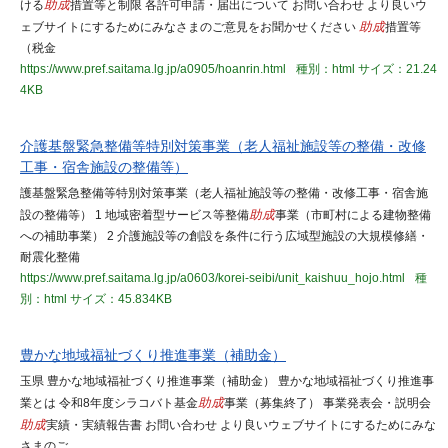
ける
助成
措置等と制限 各許可申請・届出について お問い合わせ より良いウ
ェブサイトにするためにみなさまのご意見をお聞かせください
助成
措置等
（税金
https://www.pref.saitama.lg.jp/a0905/hoanrin.html
種別：html
サイズ：21.24
4KB
介護基盤緊急整備等特別対策事業（老人福祉施設等の整備・改修
工事・宿舎施設の整備等）
護基盤緊急整備等特別対策事業（老人福祉施設等の整備・改修工事・宿舎施
設の整備等） 1 地域密着型サービス等整備
助成
事業（市町村による建物整備
への補助事業） 2 介護施設等の創設を条件に行う広域型施設の大規模修繕・
耐震化整備
https://www.pref.saitama.lg.jp/a0603/korei-seibi/unit_kaishuu_hojo.html
種
別：html
サイズ：45.834KB
豊かな地域福祉づくり推進事業（補助金）
玉県 豊かな地域福祉づくり推進事業（補助金） 豊かな地域福祉づくり推進事
業とは 令和8年度シラコバト基金
助成
事業（募集終了） 事業発表会・説明会
助成
実績・実績報告書 お問い合わせ より良いウェブサイトにするためにみな
さまのご