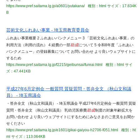
https://www.pref.saitama.lg.jp/a0601/yutakana/
種別：html
サイズ：17.834K
B
芸術文化ふれあい事業 - 埼玉県教育委員会
ふれあい事業概要 2 ふれあいバンクメニュー 3 「芸術文化ふれあい事業」の
利用方法（利用の流れ） 4 経費の一部
助成
について 5 令和8年度「ふれあい
バンクメニュー」の登録募集について お問い合わせ より良いウェブサイトに
するため
https://www.pref.saitama.lg.jp/f2215/geibunsai/fureai.html
種別：html
サイ
ズ：47.441KB
平成27年6月定例会 一般質問 質疑質問・答弁全文 （秋山文和議
員） - 埼玉県議会
・答弁全文 （秋山文和議員） - 埼玉県議会 平成27年6月定例会 一般質問 質疑
質問・答弁全文 （秋山文和議員） 乳幼児医療費
助成
制度の対象年齢拡大を
お問い合わせ より良いウェブサイトにするためにみなさまのご意見をお聞か
せください
https://www.pref.saitama.lg.jp/e1601/gikai-gaiyou-h2706-f051.html
種別：ht
ml
サイズ：113.064KB