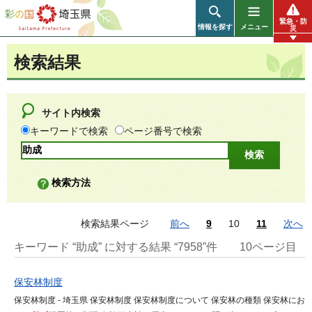
彩の国 埼玉県
緊急・防
情報を探す
メニュー
災
検索結果
サイト内検索
キーワードで検索
ページ番号で検索
検索方法
検索結果ページ
前へ
9
10
11
次へ
キーワード “助成” に対する結果 “7958”件
10ページ目
保安林制度
保安林制度 - 埼玉県 保安林制度 保安林制度について 保安林の種類 保安林にお