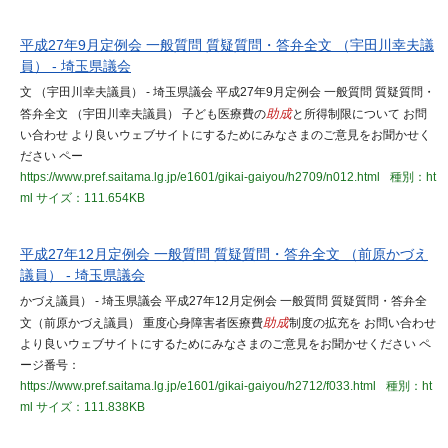
平成27年9月定例会 一般質問 質疑質問・答弁全文 （宇田川幸夫議
員） - 埼玉県議会
文 （宇田川幸夫議員） - 埼玉県議会 平成27年9月定例会 一般質問 質疑質問・
答弁全文 （宇田川幸夫議員） 子ども医療費の
助成
と所得制限について お問
い合わせ より良いウェブサイトにするためにみなさまのご意見をお聞かせく
ださい ペー
https://www.pref.saitama.lg.jp/e1601/gikai-gaiyou/h2709/n012.html
種別：ht
ml
サイズ：111.654KB
平成27年12月定例会 一般質問 質疑質問・答弁全文 （前原かづえ
議員） - 埼玉県議会
かづえ議員） - 埼玉県議会 平成27年12月定例会 一般質問 質疑質問・答弁全
文（前原かづえ議員） 重度心身障害者医療費
助成
制度の拡充を お問い合わせ
より良いウェブサイトにするためにみなさまのご意見をお聞かせください ペ
ージ番号：
https://www.pref.saitama.lg.jp/e1601/gikai-gaiyou/h2712/f033.html
種別：ht
ml
サイズ：111.838KB