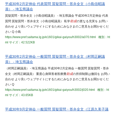
平成30年2月定例会 代表質問 質疑質問・答弁全文（小島信昭議
員） - 埼玉県議会
質疑質問・答弁全文（小島信昭議員） - 埼玉県議会 平成30年2月定例会 代表
質問 質疑質問・答弁全文（小島信昭議員） 私学
助成
の更なる充実を お問い
合わせ より良いウェブサイトにするためにみなさまのご意見をお聞かせくだ
さい Q 小島
https://www.pref.saitama.lg.jp/e1601/gikai-gaiyou/h3002/a070.html
種別：ht
ml
サイズ：42.522KB
平成30年2月定例会 一般質問 質疑質問・答弁全文（村岡正嗣議
員） - 埼玉県議会
（村岡正嗣議員） - 埼玉県議会 平成30年2月定例会 一般質問 質疑質問・答弁
全文（村岡正嗣議員） 重度心身障害者医療費
助成
の所得制限は撤回を お問い
合わせ より良いウェブサイトにするためにみなさまのご意見をお聞かせくだ
さい Q
https://www.pref.saitama.lg.jp/e1601/gikai-gaiyou/h3002/j020.html
種別：ht
ml
サイズ：43.65KB
平成30年9月定例会 一般質問 質疑質問・答弁全文（江原久美子議