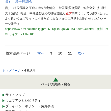
員） - 埼玉県議会
員） - 埼玉県議会 平成30年9月定例会 一般質問 質疑質問・答弁全文（江原久
美子議員） 軽度・中等度難聴児の補聴器購入
助成
事業について お問い合わせ
より良いウェブサイトにするためにみなさまのご意見をお聞かせください ペ
ージ番号：
https://www.pref.saitama.lg.jp/e1601/gikai-gaiyou/h3009/b040.html
種別：ht
ml
サイズ：21.026KB
検索結果ページ
前へ
9
10
11
次へ
トップページ
> 検索結果
ページの先頭へ戻る
サイトマップ
ウェブアクセシビリティ
プライバシーポリシー・免責事項