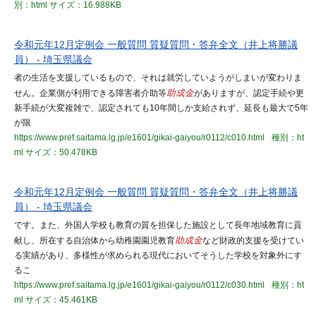
別：html
サイズ：16.988KB
令和元年12月定例会 一般質問 質疑質問・答弁全文（井上将勝議
員） - 埼玉県議会
者の生活を支援しているもので、それは就労していようがしまいが変わりま
せん。企業側が利用できる障害者介助等
助成金
がありますが、認定手続や更
新手続が大変複雑で、認定されても10年間しか支給されず、延長も最大で5年
が限
https://www.pref.saitama.lg.jp/e1601/gikai-gaiyou/r0112/c010.html
種別：ht
ml
サイズ：50.478KB
令和元年12月定例会 一般質問 質疑質問・答弁全文（井上将勝議
員） - 埼玉県議会
です。また、外国人学校も教育の質を担保した施設として長年地域教育に貢
献し、所在する自治体から幼稚園園児教育
助成金
など財政的支援を受けてい
る実績があり、多様性が求められる現代においてそうした学校を対象外にす
るこ
https://www.pref.saitama.lg.jp/e1601/gikai-gaiyou/r0112/c030.html
種別：ht
ml
サイズ：45.461KB