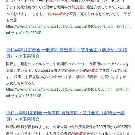
所づくりアドバイザーに任命された方に先日お話を伺いました。その中で、
子どもの居場所づくりに対する民間等の
助成金
が最近充実してきていると述
べております。 しかし、その
助成金
は家賃に充てられるものが少なく、子ど
もの居
https://www.pref.saitama.lg.jp/e1601/gikai-gaiyou/r0409/e041.html
種別：ht
ml
サイズ：24.039KB
令和4年9月定例会 一般質問 質疑質問・答弁全文（前原かづえ議
員） - 埼玉県議会
同行し、緊急のシェルター、中長期用のアパート、長期用のシェアハウスを
提供しています。Colaboは多数の方の寄附と公的
助成金
で運営されていま
す。 埼玉にも行き場のない少女がいます。県民生活部長にお伺いしますが、
少女たちを守るた
https://www.pref.saitama.lg.jp/e1601/gikai-gaiyou/r0409/f050.html
種別：ht
ml
サイズ：26.734KB
令和元年9月定例会 一般質問 質疑質問・答弁全文（宮崎吾一議
員） - 埼玉県議会
制限の緩和が行われました。対象夫婦の合計所得要件が730万円から905万円
未満へと引き上げられ、より多くの夫婦が
助成金
を受けられるようになりま