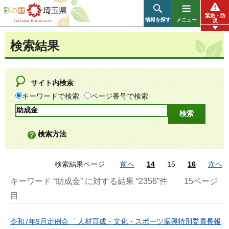
彩の国 埼玉県
緊急・防
情報を探す
メニュー
災
検索結果
サイト内検索
キーワードで検索
ページ番号で検索
検索方法
検索結果ページ
前へ
14
15
16
次へ
キーワード “助成金” に対する結果 “2356”件
15ページ
目
令和7年9月定例会 「人材育成・文化・スポーツ振興特別委員長報