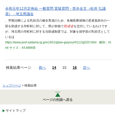
令和元年12月定例会 一般質問 質疑質問・答弁全文（松井 弘議
員） - 埼玉県議会
、早期治療による乳幼児の健全育成のため、各種医療保険の患者負担分の一
部を助成する市町村に対して、県が単独で
助成金
を交付しているわけです
が、埼玉県の市町村に対する当助成制度では、対象を就学前の乳幼児として
いるほ
https://www.pref.saitama.lg.jp/e1601/gikai-gaiyou/r0112/g020.html
種別：ht
ml
サイズ：44.888KB
検索結果ページ
前へ
14
15
16
次へ
トップページ
> 検索結果
ページの先頭へ戻る
サイトマップ