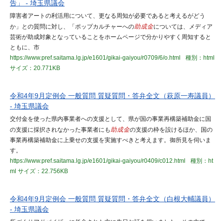
告」 - 埼玉県議会
障害者アートの利活用について、更なる周知が必要であると考えるがどう
か」との質問に対し、「ポップカルチャーへの
助成金
については、メディア
芸術が助成対象となっていることをホームページで分かりやすく周知すると
ともに、市
https://www.pref.saitama.lg.jp/e1601/gikai-gaiyou/r0709/6/o.html
種別：html
サイズ：20.771KB
令和4年9月定例会 一般質問 質疑質問・答弁全文（萩原一寿議員）
- 埼玉県議会
交付金を使った県内事業者への支援として、県が国の事業再構築補助金に国
の支援に採択されなかった事業者にも
助成金
の支援の枠を設けるほか、国の
事業再構築補助金に上乗せの支援を実施すべきと考えます。御所見を伺いま
す。
https://www.pref.saitama.lg.jp/e1601/gikai-gaiyou/r0409/c012.html
種別：ht
ml
サイズ：22.756KB
令和4年9月定例会 一般質問 質疑質問・答弁全文（白根大輔議員）
- 埼玉県議会