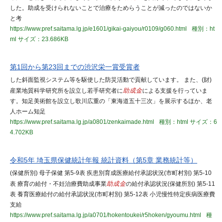
した。助成を受けられないことで治療をためらうことが減ったのではないか
と考
https://www.pref.saitama.lg.jp/e1601/gikai-gaiyou/r0109/g060.html
種別：ht
ml
サイズ：23.686KB
第1回から第23回までの渋沢栄一賞受賞者
した斜面監視システム等を駆使した防災活動で貢献しています。 また、(財)
産業地質科学研究所を設立し若手研究者に
助成金
による支援を行っていま
す。知足美術館を設立し歌川広重の「東海道五十三次」を展示するほか、老
人ホーム知足
https://www.pref.saitama.lg.jp/a0801/zenkaimade.html
種別：html
サイズ：6
4.702KB
令和5年 埼玉県保健統計年報 統計資料（第5章 業務統計等）
(保健所別) 母子保健 第5-9表 疾患別育成医療給付承認状況(市町村別) 第5-10
表 療育の給付・不妊治療費助成事業
助成金
の給付承認状況(保健所別) 第5-11
表 養育医療給付の給付承認状況(市町村別) 第5-12表 小児慢性特定疾病医療費
支給
https://www.pref.saitama.lg.jp/a0701/hokentoukei/r5hoken/gyoumu.html
種