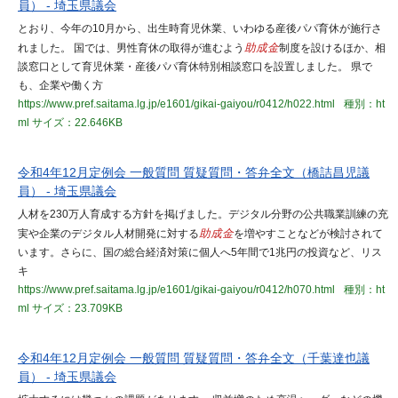
員） - 埼玉県議会
とおり、今年の10月から、出生時育児休業、いわゆる産後パパ育休が施行さ
れました。 国では、男性育休の取得が進むよう
助成金
制度を設けるほか、相
談窓口として育児休業・産後パパ育休特別相談窓口を設置しました。 県で
も、企業や働く方
https://www.pref.saitama.lg.jp/e1601/gikai-gaiyou/r0412/h022.html
種別：ht
ml
サイズ：22.646KB
令和4年12月定例会 一般質問 質疑質問・答弁全文（橋詰昌児議
員） - 埼玉県議会
人材を230万人育成する方針を掲げました。デジタル分野の公共職業訓練の充
実や企業のデジタル人材開発に対する
助成金
を増やすことなどが検討されて
います。さらに、国の総合経済対策に個人へ5年間で1兆円の投資など、リス
キ
https://www.pref.saitama.lg.jp/e1601/gikai-gaiyou/r0412/h070.html
種別：ht
ml
サイズ：23.709KB
令和4年12月定例会 一般質問 質疑質問・答弁全文（千葉達也議
員） - 埼玉県議会