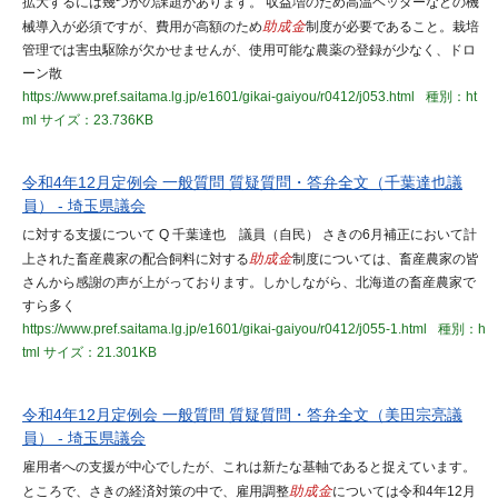
拡大するには幾つかの課題があります。 収益増のため高温ヘッダーなどの機
械導入が必須ですが、費用が高額のため
助成金
制度が必要であること。栽培
管理では害虫駆除が欠かせませんが、使用可能な農薬の登録が少なく、ドロ
ーン散
https://www.pref.saitama.lg.jp/e1601/gikai-gaiyou/r0412/j053.html
種別：ht
ml
サイズ：23.736KB
令和4年12月定例会 一般質問 質疑質問・答弁全文（千葉達也議
員） - 埼玉県議会
に対する支援について Q 千葉達也 議員（自民） さきの6月補正において計
上された畜産農家の配合飼料に対する
助成金
制度については、畜産農家の皆
さんから感謝の声が上がっております。しかしながら、北海道の畜産農家で
すら多く
https://www.pref.saitama.lg.jp/e1601/gikai-gaiyou/r0412/j055-1.html
種別：h
tml
サイズ：21.301KB
令和4年12月定例会 一般質問 質疑質問・答弁全文（美田宗亮議
員） - 埼玉県議会
雇用者への支援が中心でしたが、これは新たな基軸であると捉えています。
ところで、さきの経済対策の中で、雇用調整
助成金
については令和4年12月