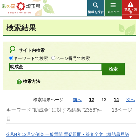
彩の国 埼玉県
緊急・防
情報を探す
メニュー
災
検索結果
サイト内検索
キーワードで検索
ページ番号で検索
検索方法
検索結果ページ
前へ
12
13
14
次へ
キーワード “助成金” に対する結果 “2356”件
13ページ
目
令和4年12月定例会 一般質問 質疑質問・答弁全文（橋詰昌児議