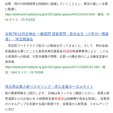
以降、現行の特例措置を段階的に縮減していくこととし、業況の厳しい企業
に配慮し
https://www.pref.saitama.lg.jp/e1601/gikai-gaiyou/r0412/n010.html
種別：ht
ml
サイズ：25.431KB
令和7年12月定例会 一般質問 質疑質問・答弁全文（小早川一博議
員） - 埼玉県議会
、常設型フードドライブ拡大への取組を行ってきました。そして、県社会福
祉協議会を通じたこども食堂未来応援基金
助成金
助成事業等により、こども
の居場所への助成、大型冷蔵庫の寄贈、企業への働き掛けによる輸送支援や
保管場
https://www.pref.saitama.lg.jp/e1601/gikai-gaiyou/r0712/2/k/0101.html
種
別：html
サイズ：24.782KB
埼玉県企業人材リスキリング・求人支援ポータルサイト
校の最新情報をご紹介します。 詳細は各リンクをご確認ください。 産業人材
育成課からのお知らせ 人材開発支援
助成金
は訓練費や賃金を助成し、従業員
のスキルアップを支援する国の制度です。従業員の人材育成、スキルアップ
にぜひ