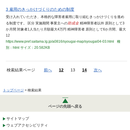
3 雇用のきっかけづくりのための制度
受け入れていただき、本格的な障害者雇用に取り組むきっかけづくりを進め
る制度です。 区分 実施期間 事業主への
助成金
精神障害者以外 原則として3
か月間 対象者1人当たり月額最大4万円 精神障害者 原則として6か月間、最大
12
https://www.pref.saitama.lg.jp/a0816/syougai-map/syougai04-03.html
種
別：html
サイズ：20.582KB
検索結果ページ
前へ
12
13
14
次へ
トップページ
> 検索結果
ページの先頭へ戻る
サイトマップ
ウェブアクセシビリティ