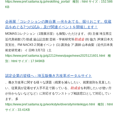
https://www.pref.saitama.lg.jp/reskilling_portal/
種別：html
サイズ：152.586
KB
企画展「コレクションの舞台裏 ―光をあてる、掘りおこす。収蔵
品をめぐる7つの試み」及び関連イベントを開催します！
MOMASコレクション（1階展示室）も御覧いただけます。 (6) 主催 埼玉県立
近代美術館 (7) 助成 遠山記念館 芸術・学術研究等
助成金
(8) 協力 JR東日本大
宮支社、FM NACK5 2 関連イベント (1) 講演会 ア 講師 山本由梨（近代日本美
術史研究者） イ 日時 3月7日（土
https://www.pref.saitama.lg.jp/g2212/news/page/news2025121601.html
種
別：html
サイズ：17.949KB
認定企業の皆様へ - 埼玉版働き方改革ポータルサイト
、働き方改革に関する様々な課題（残業を減らしたい、就業規則を見直した
い、従業員が定着せず人手不足で困っている、
助成金
を利用したいが使い方
が分からないなどなど）に対応するワンストップ相談窓口として対応してい
ます。 多
https://www.pref.saitama.lg.jp/workstyle/diversity/ninteikigyo.html
種別：html
サイズ：33.41KB