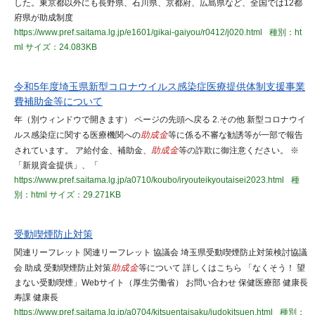
した。東京都以外にも長野県、石川県、京都府、広島県など、全国では12都
府県が助成制度
https://www.pref.saitama.lg.jp/e1601/gikai-gaiyou/r0412/j020.html
種別：ht
ml
サイズ：24.083KB
令和5年度埼玉県新型コロナウイルス感染症医療提供体制支援事業
費補助金等について
年（別ウィンドウで開きます） ページの先頭へ戻る 2.その他 新型コロナウイ
ルス感染症に関する医療機関への
助成金
等に係る不審な勧誘等が一部で報告
されています。 ア給付金、補助金、
助成金
等の詐欺に御注意ください。 ※
「新規資金提供」、「
https://www.pref.saitama.lg.jp/a0710/koubo/iryouteikyoutaisei2023.html
種
別：html
サイズ：29.271KB
受動喫煙防止対策
関連リーフレット 関連リーフレット 協議会 埼玉県受動喫煙防止対策検討協議
会 助成 受動喫煙防止対策
助成金
等について 詳しくはこちら 「なくそう！ 望
まない受動喫煙」Webサイト（厚生労働省） お問い合わせ 保健医療部 健康長
寿課 健康長
https://www.pref.saitama.lg.jp/a0704/kitsuentaisaku/judokitsuen.html
種別：