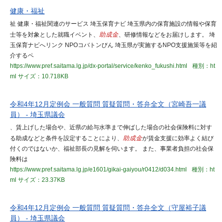
健康・福祉
祉 健康・福祉関連のサービス 埼玉保育ナビ 埼玉県内の保育施設の情報や保育
士等を対象とした就職イベント、
助成金
、研修情報などをお届けします。 埼
玉保育ナビへリンク NPOコバトンびん 埼玉県が実施するNPO支援施策等を紹
介するペ
https://www.pref.saitama.lg.jp/dx-portal/service/kenko_fukushi.html
種別：ht
ml
サイズ：10.718KB
令和4年12月定例会 一般質問 質疑質問・答弁全文（宮崎吾一議
員） - 埼玉県議会
、賃上げした場合や、近県の給与水準まで伸ばした場合の社会保険料に対す
る助成などと条件を設定することにより、
助成金
が賃金支援に効率よく結び
付くのではないか、福祉部長の見解を伺います。 また、事業者負担の社会保
険料は
https://www.pref.saitama.lg.jp/e1601/gikai-gaiyou/r0412/d034.html
種別：ht
ml
サイズ：23.37KB
令和4年12月定例会 一般質問 質疑質問・答弁全文（守屋裕子議
員） - 埼玉県議会