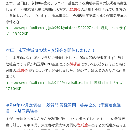
ます。 当日は、令和8年度のシラコバト基金による助成事業※の説明会も実施
します。 地域福祉活動に興味がある方、
助成金
の活用を検討されている方の
ご参加をお待ちしています。 ※本事業は、令和8年度予算の成立が事業実施の
条件とな
https://www.pref.saitama.lg.jp/a0601/yutakana/310327.html
種別：html
サイ
ズ：18.022KB
本庄・児玉地域NPO法人交流会を開催しました！
）に本庄市のはにぽんプラザで開催しました。 9法人20名が出席 まず、県共
助社会づくり課が埼玉県NPO基金による
助成金
について説明を行うとともに
民間の
助成金
情報についても紹介しました。 続いて、出席者のみなさんが自
由に話
https://www.pref.saitama.lg.jp/b0111/koryukaikeka.html
種別：html
サイズ：
17.604KB
令和4年12月定例会 一般質問 質疑質問・答弁全文（千葉達也議
員） - 埼玉県議会
すが、未加入の方はなかなか利用が難しいとも伺っております。 この先進医
療に対し、今年10月、東京都が最大90万円の
助成金
を出すとの報道がありま