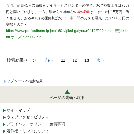
万円、定員45人の高齢者デイサービスセンターの場合、水光熱費上昇は73万
円と聞いています。一方、県からの半年分の
助成金
は、それぞれ15万円に過
ぎません。ある400床の医療施設では、半年間のガスと電気代で3,500万円の
増加とのこと
https://www.pref.saitama.lg.jp/e1601/gikai-gaiyou/r0412/f010.html
種別：ht
ml
サイズ：35.008KB
検索結果ページ
前へ
11
12
13
次へ
トップページ
> 検索結果
ページの先頭へ戻る
サイトマップ
ウェブアクセシビリティ
プライバシーポリシー・免責事項
著作権・リンクについて