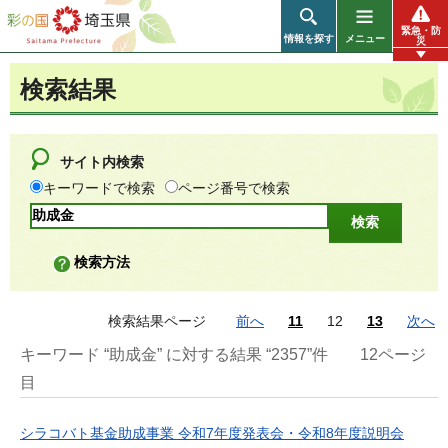
彩の国 埼玉県
緊急・防
情報を探す
メニュー
災
検索結果
サイト内検索
キーワードで検索
ページ番号で検索
検索方法
検索結果ページ
前へ
11
12
13
次へ
キーワード “助成金” に対する結果 “2357”件
12ページ
目
シラコバト基金助成事業 令和7年度発表会・令和8年度説明会