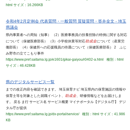
html
サイズ：16.266KB
令和4年2月定例会 代表質問・一般質問 質疑質問・答弁全文 - 埼玉
県議会
県内事業者への周知（知事） （2）医療事務員の扶養控除の特例に関する対応
について（保健医療部長） （3）小学校休業等対応
助成金
について（産業労
働部長） （4）保健所への応援職員の待遇について（保健医療部長） 2 ふじ
み野市の立てこもり事件
https://www.pref.saitama.lg.jp/e1601/gikai-gaiyou/r0402-a.html
種別：html
サイズ：46.428KB
県のデジタルサービス一覧
までの改正内容を確認できます。 埼玉保育ナビ 埼玉県内の保育施設の情報や
保育士等を対象とした就職イベント、
助成金
、研修情報などをお届けしま
す。 戻る ま行 サービス名 サービス概要 マイナポータル【デジタル庁】 デジ
タル庁が提供
https://www.pref.saitama.lg.jp/dx-portal/service/
種別：html
サイズ：41.986
KB