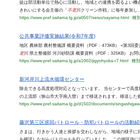
徒は部活動単位で熱心に活動し、地域との連携を図るよい機会にもなっている。 h
不老
きれいにする会主催の「
川クリーン作戦」に毎年参加し
https://www.pref.saitama.lg.jp/a0507/seiso/sayama.html
種別
公共事業評価実施結果(令和7年度)
地区 農林部 農村整備課 概要資料（PDF：473KB） <第3
老
川 県土整備部 河川砂防課 概要資料（PDF：325KB） お
https://www.pref.saitama.lg.jp/a1002/jigyohyoka-r7.html
種別
新河岸川上流水循環センター
除去できる高度処理対応となっています。 当センターで高
の上流部（狭山市大字南入曽）まで移送されます。移送した
https://www.pref.saitama.lg.jp/d1502/documents/singashigaw
藤沢第三区巡回パトロール・防犯パトロールの活動紹
さまは、行きかう人達と挨拶を交わしながら、地域の様子に
を確認しながらパトロールを行っていました。 この地区内に