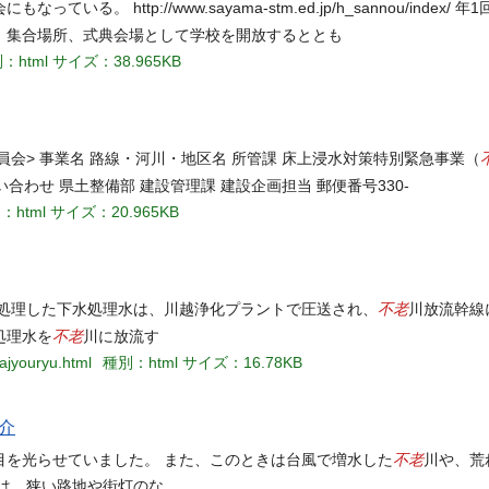
ttp://www.sayama-stm.ed.jp/h_sannou/index/ 年1
、集合場所、式典会場として学校を開放するととも
：html
サイズ：38.965KB
回委員会> 事業名 路線・河川・地区名 所管課 床上浸水対策特別緊急事業（
問い合わせ 県土整備部 建設管理課 建設企画担当 郵便番号330-
：html
サイズ：20.965KB
不老
度処理した下水処理水は、川越浄化プラントで圧送され、
川放流幹線
不老
処理水を
川に放流す
ajyouryu.html
種別：html
サイズ：16.78KB
介
不老
目を光らせていました。 また、このときは台風で増水した
川や、荒
は、狭い路地や街灯のな