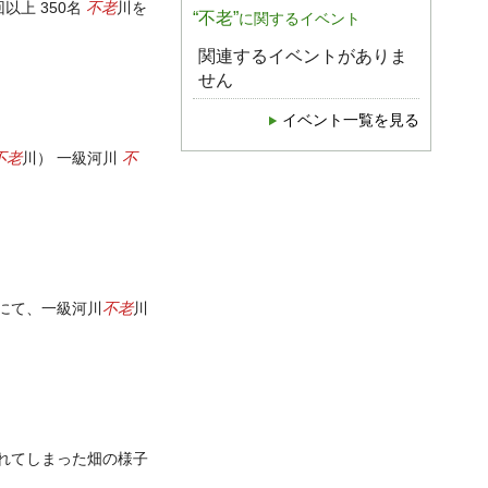
不老
回以上 350名
川を
“不老”
に関するイベント
関連するイベントがありま
せん
イベント一覧を見る
不老
不
川） 一級河川
不老
にて、一級河川
川
れてしまった畑の様子