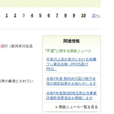
1
2
3
4
5
6
7
8
9
10
次へ
関連情報
不老
川（新河岸川合流
“不老”
に関する県政ニュース
不老川上流久保川における有機
フッ素化合物（PFOS及び
PFO...
令和7年度 県内河川及び地下水
長寿の象徴とされてい
等の測定結果をお知らせします
令和7年度第3回埼玉県公共事業
評価監視委員会を開催します
県政ニュース一覧を見る