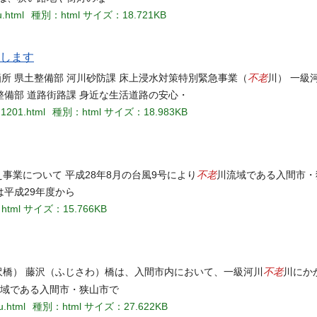
u.html
種別：html
サイズ：18.721KB
催します
不老
箇所 県土整備部 河川砂防課 床上浸水対策特別緊急事業（
川） 一級
整備部 道路街路課 身近な生活道路の安心・
21201.html
種別：html
サイズ：18.983KB
不老
事業について 平成28年8月の台風9号により
川流域である入間市・
平成29年度から
tml
サイズ：15.766KB
不老
沢橋） 藤沢（ふじさわ）橋は、入間市内において、一級河川
川にか
域である入間市・狭山市で
u.html
種別：html
サイズ：27.622KB