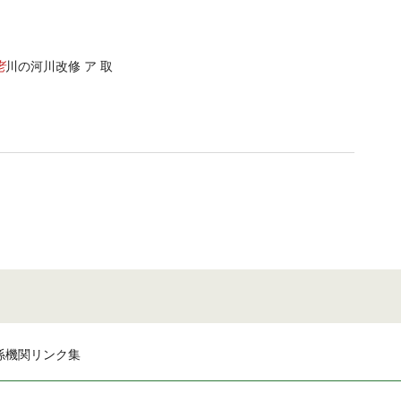
老
川の河川改修 ア 取
係機関リンク集