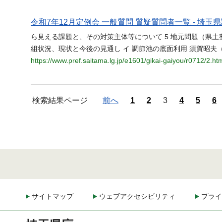
令和7年12月定例会 一般質問 質疑質問者一覧 - 埼玉
ら見える課題と、その対策主体等について 5 地元問題（県土整
組状況、現状と今後の見通し イ 調節池の底面利用 須賀昭夫（
https://www.pref.saitama.lg.jp/e1601/gikai-gaiyou/r0712/2.ht
検索結果ページ
前へ
1
2
3
4
5
6
サイトマップ
ウェブアクセシビリティ
プライ