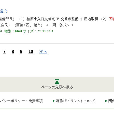
県議会
不
備部長） （1）柏原小入口交差点 ア 交差点整備 イ 用地取得 （2）
自民） （西第7区 川越市） ＜一問一答式＞ 1
ml
種別：html
サイズ：72.127KB
7
8
9
10
次へ
ページの先頭へ戻る
バシーポリシー・免責事項
著作権・リンクについて
関