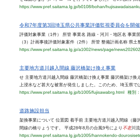
https://www.pref.saitama.lg.jp/b0108/bohan/hujisawadaisank
令和7年度第3回埼玉県公共事業評価監視委員会を開
評価対象事業（1件） 所管 事業名 路線・河川・地区名 事業
（3）計画事後評価対象案件（2件） 所管 整備計画名称 県土
https://www.pref.saitama.lg.jp/a1002/news/page/news20260
主要地方道川越入間線 藤沢橋架け換え事業
せ 主要地方道川越入間線 藤沢橋架け換え事業 藤沢橋架け換え
上浸水など甚大な被害が発生しました。このため、埼玉県では
https://www.pref.saitama.lg.jp/b1005/fujisawabrg.html
種別：h
道路施設担当
架換事業について 位置図 着手前 主要地方道川越入間線（藤
不老
間線の橋りょうです。 平成28年8月の台風9号により
川流
https://www.pref.saitama.lg.jp/b1005/hannokendo-dourosiset