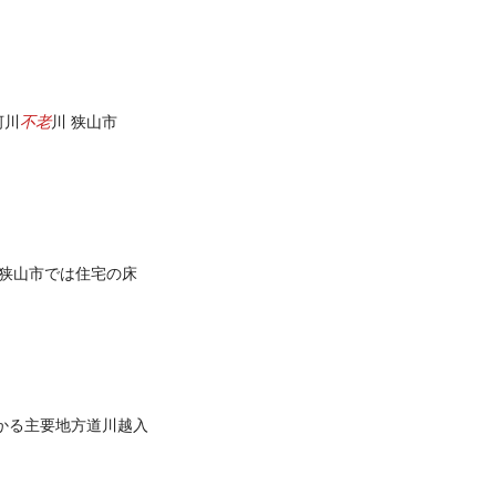
不老
河川
川 狭山市
狭山市では住宅の床
かる主要地方道川越入