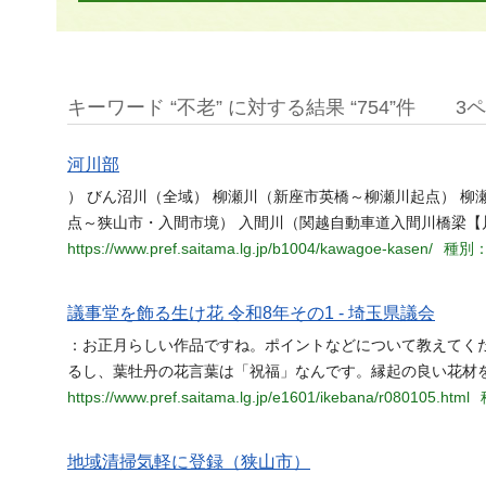
キーワード “不老” に対する結果 “754”件
3
河川部
） びん沼川（全域） 柳瀬川（新座市英橋～柳瀬川起点） 柳
点～狭山市・入間市境） 入間川（関越自動車道入間川橋梁【
https://www.pref.saitama.lg.jp/b1004/kawagoe-kasen/
種別：
議事堂を飾る生け花 令和8年その1 - 埼玉県議会
：お正月らしい作品ですね。ポイントなどについて教えてくだ
るし、葉牡丹の花言葉は「祝福」なんです。縁起の良い花材を
https://www.pref.saitama.lg.jp/e1601/ikebana/r080105.html
地域清掃気軽に登録（狭山市）