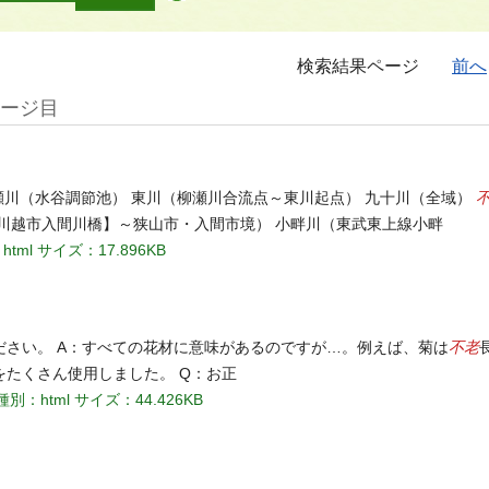
検索結果ページ
前へ
ページ目
瀬川（水谷調節池） 東川（柳瀬川合流点～東川起点） 九十川（全域）
川越市入間川橋】～狭山市・入間市境） 小畔川（東武東上線小畔
html
サイズ：17.896KB
不老
さい。 A：すべての花材に意味があるのですが…。例えば、菊は
たくさん使用しました。 Q：お正
種別：html
サイズ：44.426KB