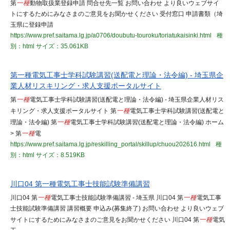
第
一種
動物取扱業登録申請 問合せ先一覧 お問い合わせ より良いウェブサイ
トにするためにみなさまのご意見をお聞かせください 受付窓口 申請書類（埼
玉県に登録申請
https://www.pref.saitama.lg.jp/a0706/doubutu-touroku/toriatukaisinki.html
種
別：html
サイズ：35.061KB
第一種電気工事士学科試験講習(送配電と理論・法令編) - 埼玉県企
業人材リスキリング・求人支援ポータルサイト
第
一種
電気工事士学科試験講習(送配電と理論・法令編) - 埼玉県企業人材リス
キリング・求人支援ポータルサイト 第
一種
電気工事士学科試験講習(送配電と
理論・法令編) 第
一種
電気工事士学科試験講習(送配電と理論・法令編) ホーム
> 第
一種
電
https://www.pref.saitama.lg.jp/reskilling_portal/skillup/chuou202616.html
種
別：html
サイズ：8.519KB
川口04 第一種電気工事士技能試験準備講習
川口04 第
一種
電気工事士技能試験準備講習 - 埼玉県 川口04 第
一種
電気工事
士技能試験準備講習 講習概要 申込み(募集終了) お問い合わせ より良いウェブ
サイトにするためにみなさまのご意見をお聞かせください 川口04 第
一種
電気