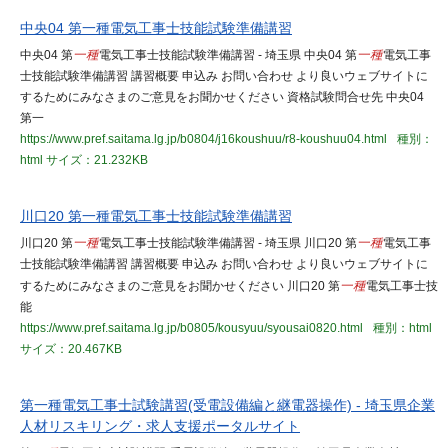
中央04 第一種電気工事士技能試験準備講習
中央04 第
一種
電気工事士技能試験準備講習 - 埼玉県 中央04 第
一種
電気工事
士技能試験準備講習 講習概要 申込み お問い合わせ より良いウェブサイトに
するためにみなさまのご意見をお聞かせください 資格試験問合せ先 中央04
第一
https://www.pref.saitama.lg.jp/b0804/j16koushuu/r8-koushuu04.html
種別：
html
サイズ：21.232KB
川口20 第一種電気工事士技能試験準備講習
川口20 第
一種
電気工事士技能試験準備講習 - 埼玉県 川口20 第
一種
電気工事
士技能試験準備講習 講習概要 申込み お問い合わせ より良いウェブサイトに
するためにみなさまのご意見をお聞かせください 川口20 第
一種
電気工事士技
能
https://www.pref.saitama.lg.jp/b0805/kousyuu/syousai0820.html
種別：html
サイズ：20.467KB
第一種電気工事士試験講習(受電設備編と継電器操作) - 埼玉県企業
人材リスキリング・求人支援ポータルサイト