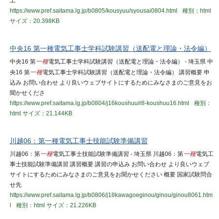
工
https://www.pref.saitama.lg.jp/b0805/kousyuu/syousai0804.html
種別：html
サイズ：20.398KB
中央16 第一種電気工事士学科試験講習（送配電と理論・法令編）
中央16 第
一種
電気工事士学科試験講習（送配電と理論・法令編） - 埼玉県 中
央16 第
一種
電気工事士学科試験講習（送配電と理論・法令編） 講習概要 申
込み お問い合わせ より良いウェブサイトにするためにみなさまのご意見をお
聞かせくださ
https://www.pref.saitama.lg.jp/b0804/j16koushuu/r8-koushuu16.html
種別：
html
サイズ：21.144KB
川越06：第一種電気工事士技能試験準備講習
川越06：第
一種
電気工事士技能試験準備講習 - 埼玉県 川越06：第
一種
電気工
事士技能試験準備講習 講習概要 講習の申込み お問い合わせ より良いウェブ
サイトにするためにみなさまのご意見をお聞かせください 概要 国家試験問合
せ先
https://www.pref.saitama.lg.jp/b0806/j18kawagoeginou/ginou/ginou8061.htm
l
種別：html
サイズ：21.226KB