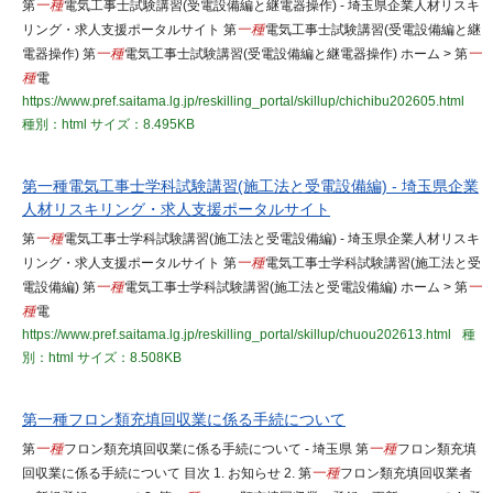
第
一種
電気工事士試験講習(受電設備編と継電器操作) - 埼玉県企業人材リスキ
リング・求人支援ポータルサイト 第
一種
電気工事士試験講習(受電設備編と継
電器操作) 第
一種
電気工事士試験講習(受電設備編と継電器操作) ホーム > 第
一
種
電
https://www.pref.saitama.lg.jp/reskilling_portal/skillup/chichibu202605.html
種別：html
サイズ：8.495KB
第一種電気工事士学科試験講習(施工法と受電設備編) - 埼玉県企業
人材リスキリング・求人支援ポータルサイト
第
一種
電気工事士学科試験講習(施工法と受電設備編) - 埼玉県企業人材リスキ
リング・求人支援ポータルサイト 第
一種
電気工事士学科試験講習(施工法と受
電設備編) 第
一種
電気工事士学科試験講習(施工法と受電設備編) ホーム > 第
一
種
電
https://www.pref.saitama.lg.jp/reskilling_portal/skillup/chuou202613.html
種
別：html
サイズ：8.508KB
第一種フロン類充填回収業に係る手続について
第
一種
フロン類充填回収業に係る手続について - 埼玉県 第
一種
フロン類充填
回収業に係る手続について 目次 1. お知らせ 2. 第
一種
フロン類充填回収業者