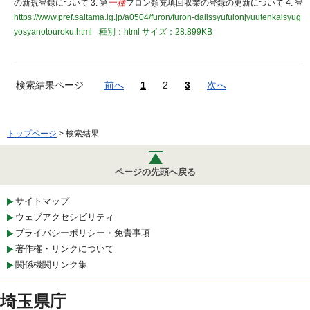
の新規登録について 3. 第
一種
フロン類充填回収業の登録の更新について 4. 登
https://www.pref.saitama.lg.jp/a0504/furon/furon-daiissyufulonjyuutenkaisyug
yosyanotouroku.html
種別：html
サイズ：28.899KB
検索結果ページ
前へ
1
2
3
次へ
トップページ
> 検索結果
ページの先頭へ戻る
サイトマップ
ウェブアクセシビリティ
プライバシーポリシー・免責事項
著作権・リンクについて
関係機関リンク集
埼玉県庁