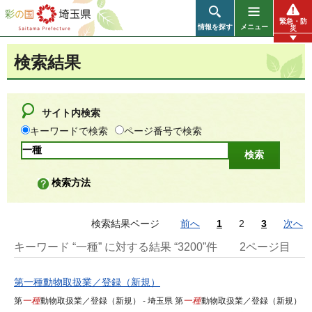
彩の国 埼玉県
緊急・防
情報を探す
メニュー
災
検索結果
サイト内検索
キーワードで検索
ページ番号で検索
検索方法
検索結果ページ
前へ
1
2
3
次へ
キーワード “一種” に対する結果 “3200”件
2ページ目
第一種動物取扱業／登録（新規）
第
一種
動物取扱業／登録（新規） - 埼玉県 第
一種
動物取扱業／登録（新規）