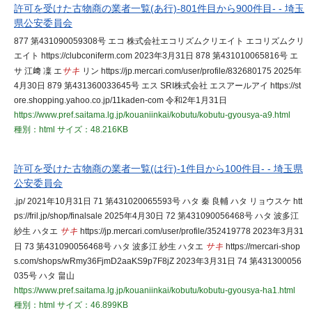
許可を受けた古物商の業者一覧(あ行)-801件目から900件目- - 埼玉
県公安委員会
877 第431090059308号 エコ 株式会社エコリズムクリエイト エコリズムクリ
エイト https://clubconiferm.com 2023年3月31日 878 第431010065816号 エ
サ 江﨑 凜 エ
サキ
リン https://jp.mercari.com/user/profile/832680175 2025年
4月30日 879 第431360033645号 エス SRI株式会社 エスアールアイ https://st
ore.shopping.yahoo.co.jp/11kaden-com 令和2年1月31日
https://www.pref.saitama.lg.jp/kouaniinkai/kobutu/kobutu-gyousya-a9.html
種別：html
サイズ：48.216KB
許可を受けた古物商の業者一覧(は行)-1件目から100件目- - 埼玉県
公安委員会
.jp/ 2021年10月31日 71 第431020065593号 ハタ 秦 良輔 ハタ リョウスケ htt
ps://fril.jp/shop/finalsale 2025年4月30日 72 第431090056468号 ハタ 波多江
紗生 ハタエ
サキ
https://jp.mercari.com/user/profile/352419778 2023年3月31
日 73 第431090056468号 ハタ 波多江 紗生 ハタエ
サキ
https://mercari-shop
s.com/shops/wRmy36FjmD2aaKS9p7F8jZ 2023年3月31日 74 第431300056
035号 ハタ 畠山
https://www.pref.saitama.lg.jp/kouaniinkai/kobutu/kobutu-gyousya-ha1.html
種別：html
サイズ：46.899KB