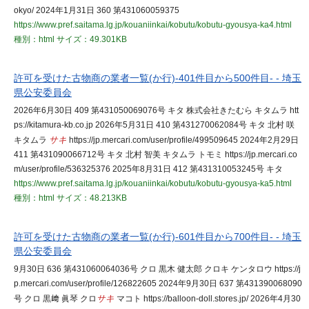
okyo/ 2024年1月31日 360 第431060059375
https://www.pref.saitama.lg.jp/kouaniinkai/kobutu/kobutu-gyousya-ka4.html
種別：html
サイズ：49.301KB
許可を受けた古物商の業者一覧(か行)-401件目から500件目- - 埼玉
県公安委員会
2026年6月30日 409 第431050069076号 キタ 株式会社きたむら キタムラ htt
ps://kitamura-kb.co.jp 2026年5月31日 410 第431270062084号 キタ 北村 咲
キタムラ
サキ
https://jp.mercari.com/user/profile/499509645 2024年2月29日
411 第431090066712号 キタ 北村 智美 キタムラ トモミ https://jp.mercari.co
m/user/profile/536325376 2025年8月31日 412 第431310053245号 キタ
https://www.pref.saitama.lg.jp/kouaniinkai/kobutu/kobutu-gyousya-ka5.html
種別：html
サイズ：48.213KB
許可を受けた古物商の業者一覧(か行)-601件目から700件目- - 埼玉
県公安委員会
9月30日 636 第431060064036号 クロ 黒木 健太郎 クロキ ケンタロウ https://j
p.mercari.com/user/profile/126822605 2024年9月30日 637 第431390068090
号 クロ 黒﨑 眞琴 クロ
サキ
マコト https://balloon-doll.stores.jp/ 2026年4月30