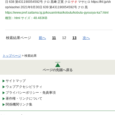
日 638 第431190054592号 クロ 黒﨑 正寛 クロ
サキ
マサヒロ https://fril.jp/sh
op/xiaohei 2021年9月30日 639 第431190054592号 クロ 黒
https://www.pref.saitama.lg.jp/kouaniinkai/kobutu/kobutu-gyousya-ka7.html
種別：html
サイズ：48.483KB
検索結果ページ
前へ
11
12
13
次へ
トップページ
> 検索結果
ページの先頭へ戻る
サイトマップ
ウェブアクセシビリティ
プライバシーポリシー・免責事項
著作権・リンクについて
関係機関リンク集