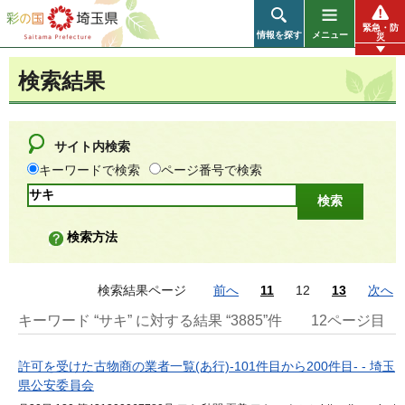
彩の国 埼玉県
緊急・防
情報を探す
メニュー
災
検索結果
サイト内検索
キーワードで検索
ページ番号で検索
検索方法
検索結果ページ
前へ
11
12
13
次へ
キーワード “サキ” に対する結果 “3885”件
12ページ目
許可を受けた古物商の業者一覧(あ行)-101件目から200件目- - 埼玉
県公安委員会