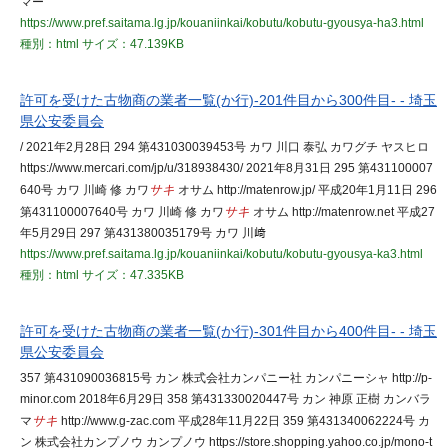
マー
https://www.pref.saitama.lg.jp/kouaniinkai/kobutu/kobutu-gyousya-ha3.html
種別：html
サイズ：47.139KB
許可を受けた古物商の業者一覧(か行)-201件目から300件目- - 埼玉
県公安委員会
/ 2021年2月28日 294 第431030039453号 カワ 川口 泰弘 カワグチ ヤスヒロ
https://www.mercari.com/jp/u/318938430/ 2021年8月31日 295 第431100007
640号 カワ 川崎 修 カワ
サキ
オサム http://matenrow.jp/ 平成20年1月11日 296
第431100007640号 カワ 川崎 修 カワ
サキ
オサム http://matenrow.net 平成27
年5月29日 297 第431380035179号 カワ 川﨑
https://www.pref.saitama.lg.jp/kouaniinkai/kobutu/kobutu-gyousya-ka3.html
種別：html
サイズ：47.335KB
許可を受けた古物商の業者一覧(か行)-301件目から400件目- - 埼玉
県公安委員会
357 第431090036815号 カン 株式会社カンパニー社 カンパニーシャ http://p-
minor.com 2018年6月29日 358 第431330020447号 カン 神原 正樹 カンバラ
マ
サキ
http://www.g-zac.com 平成28年11月22日 359 第431340062224号 カ
ン 株式会社カンプノウ カンプノウ https://store.shopping.yahoo.co.jp/mono-t