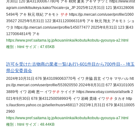
月30日 120 第431300067780号 アキ 秋間 夏美 アキマ ナツミ https://www.inst
agram.com/kitsukeya.kako/?locale=ja_JP 2025年12月31日 121 第43128006
5494号 アキ 秋元 咲紀 アキモト
サキ
https://jp.mercari.com/user/profile/1060
35627 2025年5月31日 122 第431120066318号 アキ 秋元 翔太 アキモト ショ
ウタ https://jp.mercari.com/user/profile/145077477 2025年8月31日 123 第43
1270064814号 アキ
https://www.pref.saitama.lg.jp/kouaniinkai/kobutu/kobutu-gyousya-a2.html
種別：html
サイズ：47.65KB
許可を受けた古物商の業者一覧(あ行)-601件目から700件目- - 埼玉
県公安委員会
2024年10月31日 676 第431090063770号 イワ 井脇 昌玄 イワキ マサハル htt
ps://jp.mercari.com/user/profile/553920550 2024年8月31日 677 第43101005
3889号 イワ 岩崎 恵一 イワ
サキ
ケイイチ https://www.ebay.com/usr/allsetk 2
021年9月30日 678 第431250058993号 イワ 岩崎 貴雄 イワ
サキ
タカオ http
s://auctions.yahoo.co.jp/seller/nusrs46811? 2023年1月31日 679 第43110005
2960
https://www.pref.saitama.lg.jp/kouaniinkai/kobutu/kobutu-gyousya-a7.html
種別：html
サイズ：48.44KB