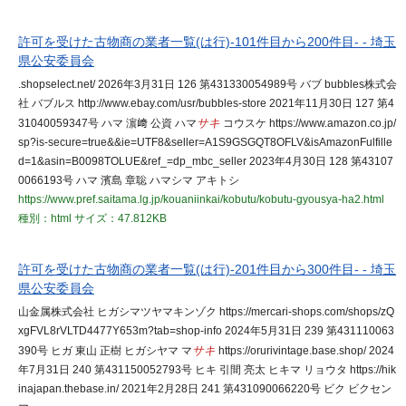
許可を受けた古物商の業者一覧(は行)-101件目から200件目- - 埼玉
県公安委員会
.shopselect.net/ 2026年3月31日 126 第431330054989号 バブ bubbles株式会
社 バブルス http://www.ebay.com/usr/bubbles-store 2021年11月30日 127 第4
31040059347号 ハマ 濵﨑 公資 ハマ
サキ
コウスケ https://www.amazon.co.jp/
sp?is-secure=true&&ie=UTF8&seller=A1S9GSGQT8OFLV&isAmazonFulfille
d=1&asin=B0098TOLUE&ref_=dp_mbc_seller 2023年4月30日 128 第43107
0066193号 ハマ 濱島 章聡 ハマシマ アキトシ
https://www.pref.saitama.lg.jp/kouaniinkai/kobutu/kobutu-gyousya-ha2.html
種別：html
サイズ：47.812KB
許可を受けた古物商の業者一覧(は行)-201件目から300件目- - 埼玉
県公安委員会
山金属株式会社 ヒガシマツヤマキンゾク https://mercari-shops.com/shops/zQ
xgFVL8rVLTD4477Y653m?tab=shop-info 2024年5月31日 239 第431110063
390号 ヒガ 東山 正樹 ヒガシヤマ マ
サキ
https://orurivintage.base.shop/ 2024
年7月31日 240 第431150052793号 ヒキ 引間 亮太 ヒキマ リョウタ https://hik
inajapan.thebase.in/ 2021年2月28日 241 第431090066220号 ビク ビクセン