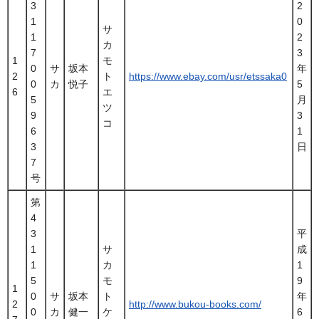
3
2
1
0
サ
1
2
カ
7
3
1
モ
0
サ
坂本
年
2
ト
https://www.ebay.com/usr/etssaka0
0
カ
悦子
5
6
エ
5
月
ツ
9
3
コ
6
1
3
日
7
号
第
4
3
平
1
サ
成
1
カ
1
5
モ
9
1
0
サ
坂本
ト
年
2
http://www.bukou-books.com/
0
カ
健一
ケ
6