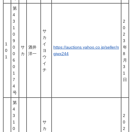
第
4
3
2
1
0
サ
0
2
カ
9
3
1
イ
0
サ
酒井
https://auctions.yahoo.co.jp/seller/n
年
0
ヨ
0
カ
洋一
gjwx244
8
1
ウ
6
月
イ
0
3
チ
1
1
7
日
4
号
第
4
3
2
1
サ
0
0
カ
2