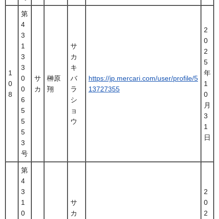
第
4
2
3
0
1
サ
2
3
カ
5
3
キ
1
年
0
サ
榊原
バ
https://jp.mercari.com/user/profile/5
0
1
0
カ
翔
ラ
13727355
8
0
6
シ
月
5
ョ
3
5
ウ
1
5
日
3
号
第
4
3
2
1
サ
0
0
カ
2