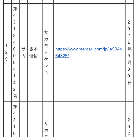
第
4
3
2
1
0
サ
3
2
カ
4
1
1
モ
0
サ
坂本
https://www.mercari.com/jp/u/9044
年
2
ト
0
カ
健悟
64325/
9
9
ケ
5
月
ン
4
3
ゴ
1
0
4
日
2
号
第
4
3
2
サ
1
0
カ
0
2
モ