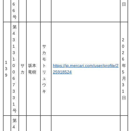
6
日
6
号
第
4
3
2
1
サ
0
3
カ
2
1
モ
6
1
0
サ
坂本
ト
https://jp.mercari.com/user/profile/2
年
3
0
カ
竜樹
リ
25918524
5
9
6
ュ
月
7
ウ
3
3
キ
1
3
日
1
号
第
4