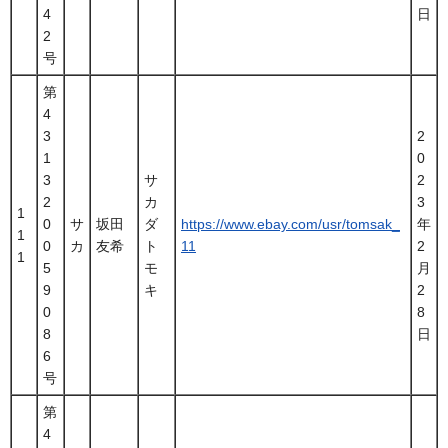
4
日
2
号
第
4
3
2
1
0
3
サ
2
2
カ
3
1
0
サ
坂田
ダ
https://www.ebay.com/usr/tomsak_
年
1
0
カ
友希
ト
11
2
1
5
モ
月
9
キ
2
0
8
8
日
6
号
第
4