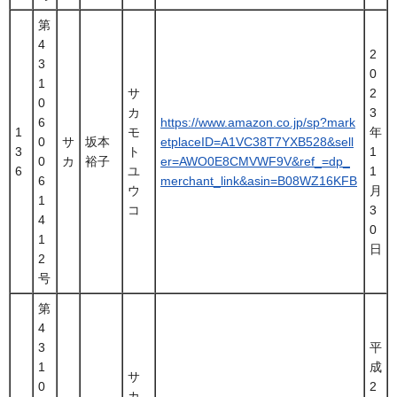
第
4
2
3
0
1
サ
2
0
カ
3
6
https://www.amazon.co.jp/sp?mark
1
モ
年
0
サ
坂本
etplaceID=A1VC38T7YXB528&sell
3
ト
1
0
カ
裕子
er=AWO0E8CMVWF9V&ref_=dp_
6
ユ
1
6
merchant_link&asin=B08WZ16KFB
ウ
月
1
コ
3
4
0
1
日
2
号
第
4
3
平
1
成
サ
0
2
カ