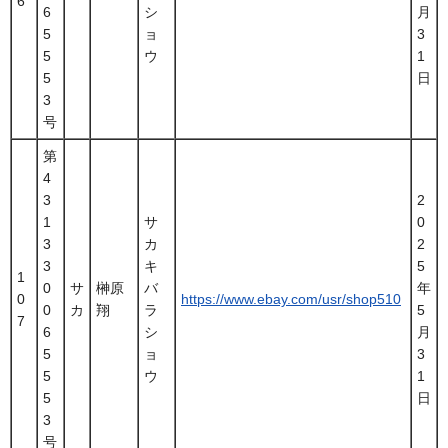
6
6
シ
月
5
ョ
3
5
ウ
1
5
日
3
号
第
4
3
2
1
サ
0
3
カ
2
3
キ
5
1
0
サ
榊原
バ
年
0
https://www.ebay.com/usr/shop510
0
カ
翔
ラ
5
7
6
シ
月
5
ョ
3
5
ウ
1
5
日
3
号