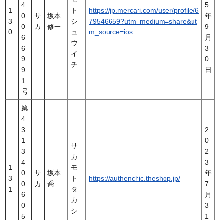
4
5
1
ト
https://jp.mercari.com/user/profile/6
0
サ
坂本
年
3
シ
79546659?utm_medium=share&ut
0
カ
修一
9
0
ュ
m_source=ios
6
月
ウ
6
3
イ
9
0
チ
9
日
1
号
第
4
3
2
1
0
サ
3
2
カ
4
3
1
モ
0
サ
坂本
年
3
ト
https://authenchic.theshop.jp/
0
カ
喬
7
1
タ
6
月
カ
0
3
シ
5
1