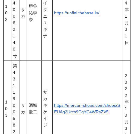
4
イ
4
1
堺谷
0
サ
タ
年
0
祐季
https://unfini.thebase.in/
0
カ
ニ
1
2
奈
6
ユ
月
2
キ
3
1
ナ
1
4
日
0
号
第
4
2
3
0
1
2
1
サ
2
9
カ
1
年
0
サ
酒城
キ
https://mercari-shops.com/shops/S
0
1
0
カ
圭二
ケ
EUAg2Urcs9CqYC4WRsZV5
3
0
5
イ
月
8
ジ
3
2