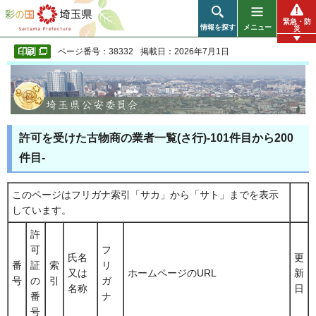
彩の国 埼玉県
緊急・防
情報を探す
メニュー
災
ページ番号：38332
掲載日：2026年7月1日
許可を受けた古物商の業者一覧(さ行)-101件目から200
件目-
このページはフリガナ索引「サカ」から「サト」までを表示
しています。
許
可
フ
氏名
更
番
証
索
リ
又は
ホームページのURL
新
号
の
引
ガ
名称
日
番
ナ
号