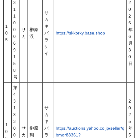
3
2
1
0
サ
1
2
カ
0
6
1
キ
0
サ
榊原
年
0
バ
https://skkbrky.base.shop
0
カ
渓
6
5
ラ
6
月
ケ
9
3
イ
1
0
5
日
8
号
第
4
3
2
1
サ
0
3
カ
2
3
キ
5
1
0
サ
榊原
バ
https://auctions.yahoo.co.jp/seller/q
年
0
0
カ
翔
ラ
bmor88361?
5