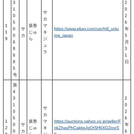
3
2
1
0
サ
0
2
カ
5
6
1
坂巻
マ
0
サ
https://www.ebay.com/usr/hill_volu
年
1
じゅ
キ
0
カ
me_japan
5
9
ら
ジ
6
月
ュ
8
3
ラ
6
1
8
日
5
号
第
4
3
2
1
0
サ
0
2
カ
5
6
1
坂巻
マ
https://auctions.yahoo.co.jp/seller/F
0
サ
年
2
じゅ
キ
nkZhaxPhCakkpJgQtSH6XG2iooS
0
カ
6