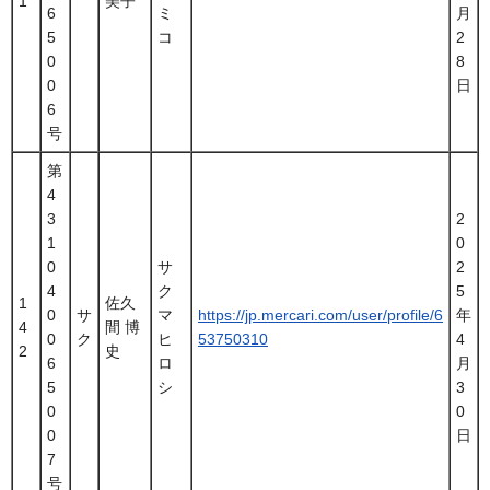
1
美子
6
ミ
月
5
コ
2
0
8
0
日
6
号
第
4
3
2
1
0
0
サ
2
4
ク
5
1
佐久
0
サ
マ
https://jp.mercari.com/user/profile/6
年
4
間 博
0
ク
ヒ
53750310
4
2
史
6
ロ
月
5
シ
3
0
0
0
日
7
号