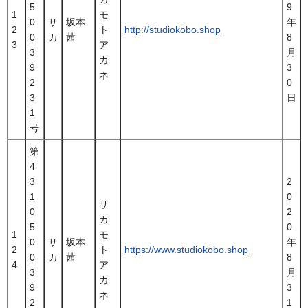
5
9
1
モ
0
サ
坂本
年
2
ト
http://studiokobo.shop
0
カ
茜
8
3
ア
3
月
カ
9
3
ネ
2
0
3
日
1
号
第
4
3
2
1
0
サ
0
2
カ
5
0
1
モ
0
サ
坂本
年
2
ト
https://www.studiokobo.shop
0
カ
茜
8
4
ア
3
月
カ
9
3
ネ
2
1