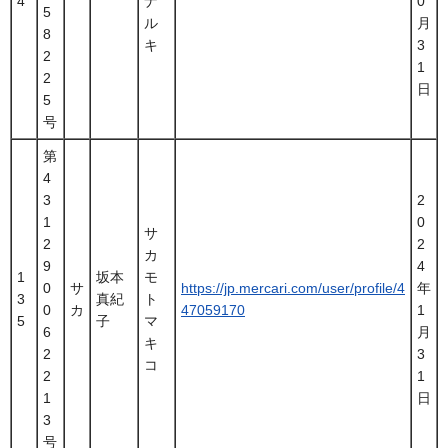
4
ナ
0
5
ル
月
8
キ
3
2
1
2
日
5
号
第
4
3
2
1
0
サ
2
2
カ
9
4
1
坂本
モ
0
サ
https://jp.mercari.com/user/profile/4
年
3
真紀
ト
0
カ
47059170
1
5
子
マ
6
月
キ
2
3
コ
2
1
1
日
3
号