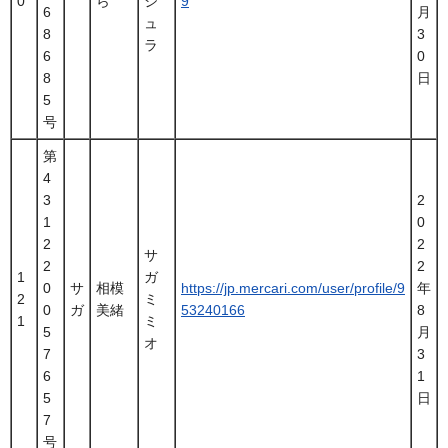
0
ら
ジ
9
6
月
ュ
8
3
ラ
6
0
8
日
5
号
第
4
3
2
1
0
2
2
サ
2
2
1
ガ
0
サ
相模
https://jp.mercari.com/user/profile/9
年
2
ミ
0
ガ
美緒
53240166
8
1
ミ
5
月
オ
7
3
6
1
5
日
7
号