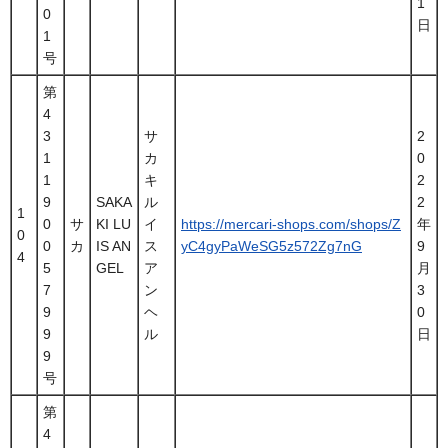
1
0
日
1
号
第
4
3
サ
2
1
カ
0
1
キ
2
9
SAKA
ル
2
1
0
サ
KI LU
イ
https://mercari-shops.com/shops/Z
年
0
0
カ
IS AN
ス
yC4gyPaWeSG5z572Zg7nG
9
4
5
GEL
ア
月
7
ン
3
9
ヘ
0
9
ル
日
9
号
第
4