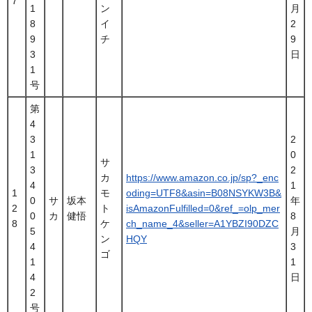
7
1
ン
月
8
イ
2
9
チ
9
3
日
1
号
第
4
3
2
1
0
サ
3
2
カ
https://www.amazon.co.jp/sp?_enc
4
1
1
モ
oding=UTF8&asin=B08NSYKW3B&
0
サ
坂本
年
2
ト
isAmazonFulfilled=0&ref_=olp_mer
0
カ
健悟
8
8
ケ
ch_name_4&seller=A1YBZI90DZC
5
月
ン
HQY
4
3
ゴ
1
1
4
日
2
号