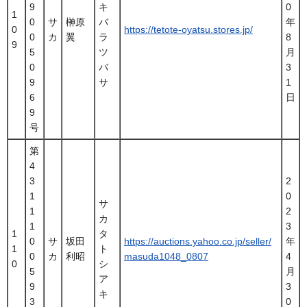
9
キ
0
1
0
サ
榊原
バ
年
0
https://tetote-oyatsu.stores.jp/
0
カ
翼
ラ
8
9
5
ツ
月
0
バ
3
9
サ
1
6
日
9
号
第
4
3
2
1
0
サ
1
2
カ
1
3
1
タ
0
サ
坂田
https://auctions.yahoo.co.jp/seller/
年
1
ト
0
カ
利昭
masuda1048_0807
4
0
シ
5
月
ア
9
3
キ
3
0