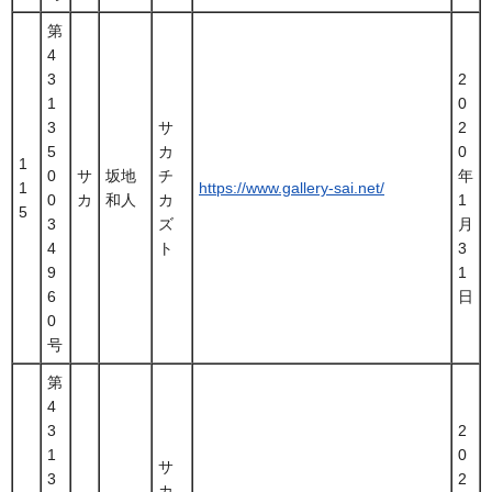
第
4
3
2
1
0
3
サ
2
5
カ
0
1
0
サ
坂地
チ
年
1
https://www.gallery-sai.net/
0
カ
和人
カ
1
5
3
ズ
月
4
ト
3
9
1
6
日
0
号
第
4
3
2
1
0
サ
3
2
カ