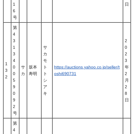
1
日
6
号
第
4
3
2
1
サ
0
3
カ
2
4
モ
3
1
0
サ
坂本
ト
https://auctions.yahoo.co.jp/seller/t
年
3
0
カ
寿明
ト
oshi690731
2
2
5
シ
月
9
ア
2
0
キ
8
9
日
2
号
第
4