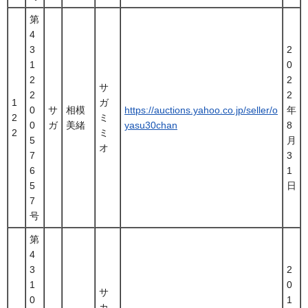
第
4
3
2
1
0
2
2
サ
2
2
1
ガ
0
サ
相模
https://auctions.yahoo.co.jp/seller/o
年
2
ミ
0
ガ
美緒
yasu30chan
8
2
ミ
5
月
オ
7
3
6
1
5
日
7
号
第
4
3
2
1
0
サ
0
1
カ