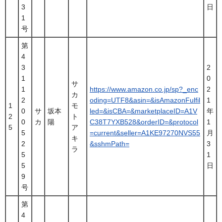
3
日
1
号
第
4
3
2
1
0
サ
1
https://www.amazon.co.jp/sp?_enc
2
カ
2
oding=UTF8&asin=&isAmazonFulfil
1
1
モ
0
サ
坂本
led=&isCBA=&marketplaceID=A1V
年
2
ト
0
カ
陽
C38T7YXB528&orderID=&protocol
1
5
ア
5
=current&seller=A1KE97270NVS55
月
キ
2
&sshmPath=
3
ラ
5
1
5
日
9
号
第
4