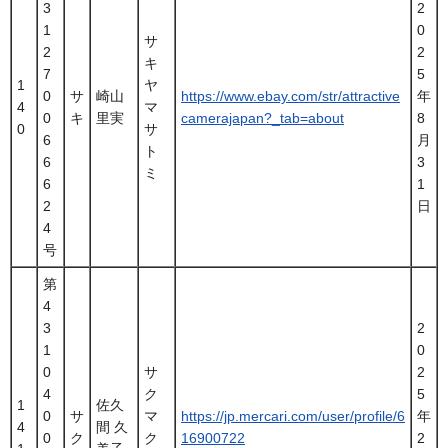
3
2
1
0
サ
2
2
キ
7
5
1
ヤ
0
サ
崎山
https://www.ebay.com/str/attractive
年
4
マ
0
キ
里実
camerajapan?_tab=about
8
0
サ
6
月
ト
6
3
ミ
6
1
2
日
4
号
第
4
3
2
1
0
0
サ
2
4
ク
5
1
佐久
0
サ
マ
https://jp.mercari.com/user/profile/6
年
4
間 久
0
ク
ク
16900722
2