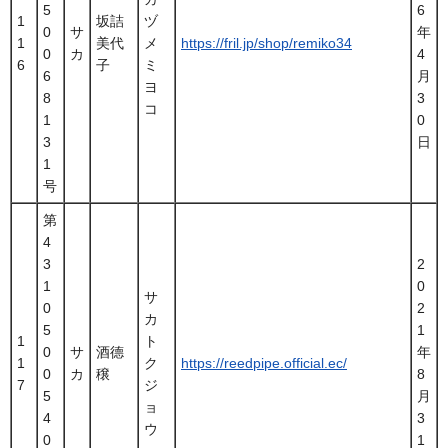
5
6
1
坂詰
ヅ
0
サ
年
1
美代
メ
https://fril.jp/shop/remiko34
0
カ
4
6
子
ミ
6
月
ヨ
8
3
コ
1
0
3
日
1
号
第
4
3
2
1
0
サ
0
2
カ
5
1
1
ト
0
サ
酒德
年
1
ク
https://reedpipe.official.ec/
0
カ
穣
8
7
ジ
5
月
ョ
4
3
ウ
0
1