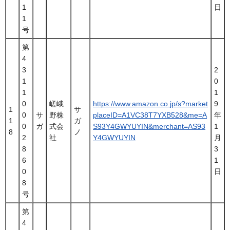
1
日
1
号
第
4
3
2
1
0
1
1
0
嵯峨
https://www.amazon.co.jp/s?market
9
1
サ
0
サ
野株
placeID=A1VC38T7YXB528&me=A
年
1
ガ
0
ガ
式会
S93Y4GWYUYIN&merchant=AS93
1
8
ノ
2
社
Y4GWYUYIN
月
8
3
6
1
0
日
8
号
第
4