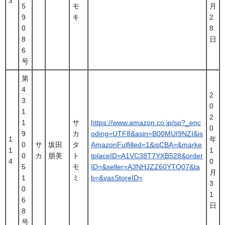
3
5
モ
月
9
キ
2
0
8
8
日
6
号
第
4
2
3
0
1
2
1
サ
https://www.amazon.co.jp/sp?_enc
0
9
カ
oding=UTF8&asin=B00MUI9NZI&is
1
年
0
サ
坂田
タ
AmazonFulfilled=1&isCBA=&marke
1
1
0
カ
朋美
ト
tplaceID=A1VC38T7YXB528&order
4
0
5
モ
ID=&seller=A3NHJZZ60YTQ07&ta
月
1
ミ
b=&vasStoreID=
3
0
1
6
日
8
号