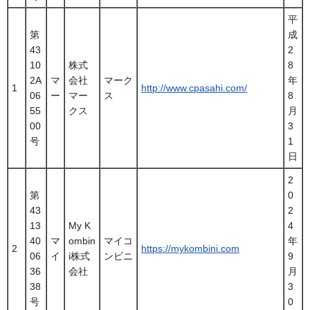
平
第
成
43
2
10
株式
8
2A
マ
会社
マーク
年
1
http://www.cpasahi.com/
06
ー
マー
ス
8
55
クス
月
00
3
号
1
日
2
第
0
43
2
13
My K
4
40
マ
ombin
マイコ
年
2
https://mykombini.com
06
イ
i株式
ンビニ
9
36
会社
月
38
3
号
0