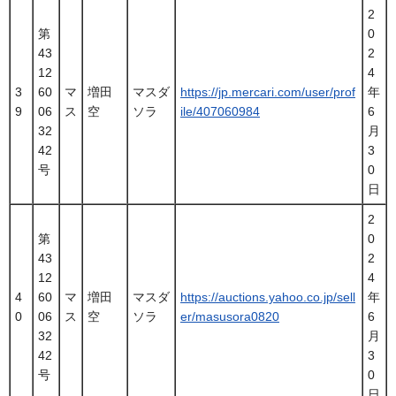
2
第
0
43
2
12
4
3
60
マ
増田
マスダ
https://jp.mercari.com/user/prof
年
9
06
ス
空
ソラ
ile/407060984
6
32
月
42
3
号
0
日
2
第
0
43
2
12
4
4
60
マ
増田
マスダ
https://auctions.yahoo.co.jp/sell
年
0
06
ス
空
ソラ
er/masusora0820
6
32
月
42
3
号
0
日