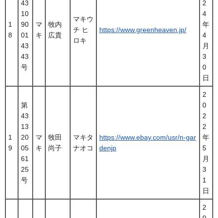
43
2
10
4
マキウ
1
90
マ
牧内
年
チ ヒ
https://www.greenheaven.jp/
8
01
キ
広貴
4
ロキ
43
月
43
3
号
0
日
2
第
0
43
2
13
2
1
20
マ
牧田
マキタ
https://www.ebay.com/usr/n-gar
年
9
05
キ
尚子
ナオコ
denjp
5
61
月
25
3
号
1
日
2
0