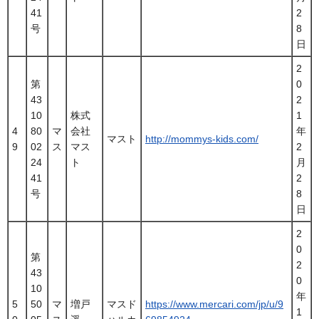
41
2
号
8
日
2
第
0
43
2
10
株式
1
4
80
マ
会社
年
マスト
http://mommys-kids.com/
9
02
ス
マス
2
24
ト
月
41
2
号
8
日
2
0
第
2
43
0
10
年
5
50
マ
増戸
マスド
https://www.mercari.com/jp/u/9
1