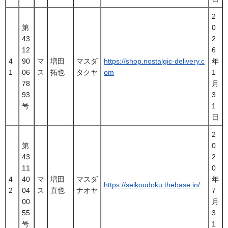
2
第
0
43
2
12
6
4
90
マ
増田
マスダ
https://shop.nostalgic-delivery.c
年
1
06
ス
拓也
タクヤ
om
1
78
月
93
3
号
1
日
2
第
0
43
2
11
0
4
40
マ
増田
マスダ
年
https://seikoudoku.thebase.in/
2
04
ス
直也
ナオヤ
7
00
月
55
3
号
1