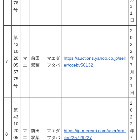
78
3
号
1
日
2
第
0
43
2
10
2
20
マ
前田
マエダ
https://auctions.yahoo.co.jp/sell
年
7
05
エ
双葉
フタバ
er/ccebv56132
7
57
月
75
3
号
1
日
2
第
0
43
2
10
2
20
マ
前田
マエダ
https://jp.mercari.com/user/prof
年
8
05
エ
双葉
フタバ
ile/225729227
7