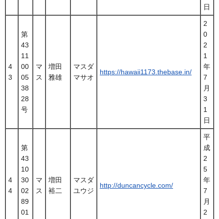
日
2
第
0
43
2
11
1
4
00
マ
増田
マスダ
年
https://hawaii1173.thebase.in/
3
05
ス
雅雄
マサオ
7
38
月
28
3
号
1
日
平
第
成
43
2
10
5
4
30
マ
増田
マスダ
年
http://duncancycle.com/
4
02
ス
裕二
ユウジ
7
89
月
01
2