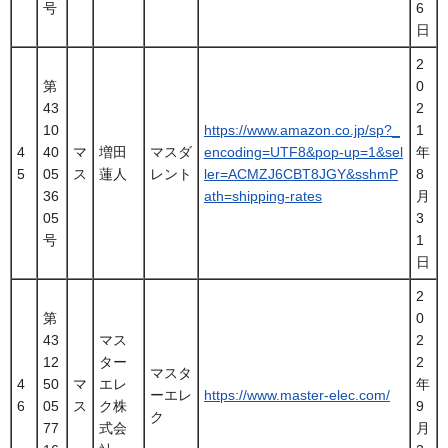
号
6
日
2
第
0
43
2
10
https://www.amazon.co.jp/sp?_
1
4
40
マ
増田
マスダ
encoding=UTF8&pop-up=1&sel
年
5
05
ス
蓮人
レント
ler=ACMZJ6CBT8JGY&sshmP
8
36
ath=shipping-rates
月
05
3
号
1
日
2
第
0
43
マス
2
12
ター
2
マスタ
4
50
マ
エレ
年
ーエレ
https://www.master-elec.com/
6
05
ス
ク株
9
ク
77
式会
月