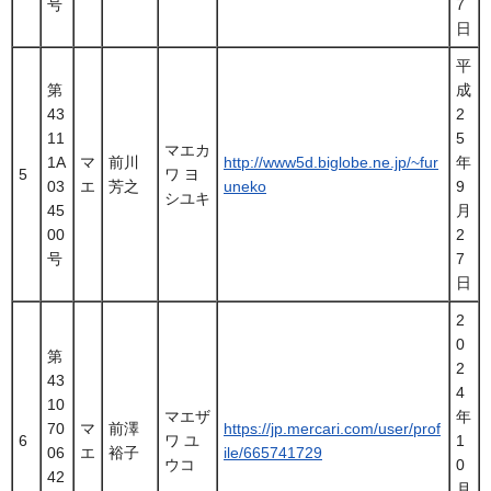
号
7
日
平
第
成
43
2
11
5
マエカ
1A
マ
前川
http://www5d.biglobe.ne.jp/~fur
年
5
ワ ヨ
03
エ
芳之
uneko
9
シユキ
45
月
00
2
号
7
日
2
0
第
2
43
4
10
マエザ
年
70
マ
前澤
https://jp.mercari.com/user/prof
6
ワ ユ
1
06
エ
裕子
ile/665741729
ウコ
0
42
月