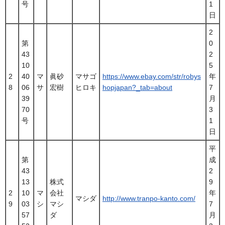
号
1
日
2
第
0
43
2
10
5
2
40
マ
眞砂
マサゴ
https://www.ebay.com/str/robys
年
8
06
サ
宏樹
ヒロキ
hopjapan?_tab=about
7
39
月
70
3
号
1
日
平
第
成
43
2
13
株式
9
2
10
マ
会社
年
マシダ
http://www.tranpo-kanto.com/
9
03
シ
マシ
7
57
ダ
月