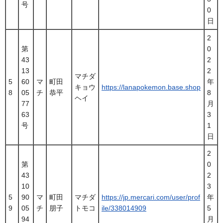
号
0
日
2
第
0
43
2
13
2
マチダ
5
60
マ
町田
年
キョウ
https://lanapokemon.base.shop
8
05
チ
恭平
8
ヘイ
77
月
63
3
号
1
日
2
第
0
43
2
10
3
5
90
マ
町田
マチダ
https://jp.mercari.com/user/prof
年
9
05
チ
朋子
トモコ
ile/338014909
5
94
月