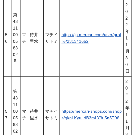
2
0
第
2
43
2
11
年
5
00
マ
待井
マチイ
https://jp.mercari.com/user/prof
1
6
05
チ
里水
サトミ
ile/231341652
1
83
月
02
3
号
0
日
2
0
第
2
43
2
11
年
5
00
マ
待井
マチイ
https://mercari-shops.com/shop
1
7
05
チ
里水
サトミ
s/gknLKyuLdB3mLY3u5n5T96
1
83
月
02
3