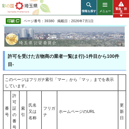
彩の国 埼玉県
緊急・防
情報を探す
メニュー
災
ページ番号：39380
掲載日：2026年7月1日
許可を受けた古物商の業者一覧(ま行)-1件目から100件
目-
このページはフリガナ索引「マー」から「マッ」までを表示
しています。
許
可
氏名
更
番
証
索
フリガ
又は
ホームページのURL
新
号
の
引
ナ
名称
日
番
号