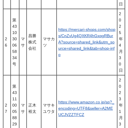
日
2
第
0
43
2
https://mercari-shops.com/shop
10
5
昌勝
s/CnZvUg4QXKR4hGxqgRBur
2
30
マ
マサカ
年
株式
A?source=shared_link&utm_so
6
06
サ
ツ
4
会社
urce=shared_link&tab=shop-inf
58
月
o
34
3
号
0
日
2
第
0
43
2
11
3
https://www.amazon.co.jp/sp?_
2
00
マ
正木
マサキ
年
encoding=UTF8&seller=A2ME
7
05
サ
裕太
ユウタ
1
UCJVZZTFCZ
88
月
29
3