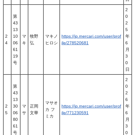
2
第
0
43
2
13
5
2
10
マ
牧野
マキノ
https://jp.mercari.com/user/prof
年
4
06
キ
弘
ヒロシ
ile/278520681
6
61
月
19
3
号
0
日
2
第
0
43
2
13
6
マサオ
2
30
マ
正岡
https://jp.mercari.com/user/prof
年
カ フ
5
06
サ
文華
ile/771230591
6
ミカ
80
月
61
3
号
0