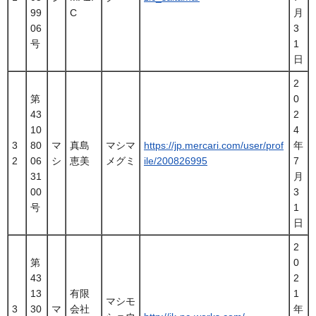
99
C
月
06
3
号
1
日
2
第
0
43
2
10
4
3
80
マ
真島
マシマ
https://jp.mercari.com/user/prof
年
2
06
シ
恵美
メグミ
ile/200826995
7
31
月
00
3
号
1
日
2
第
0
43
2
13
有限
1
マシモ
3
30
マ
会社
年