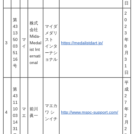
日
2
第
0
株式
43
マイダ
2
会社
13
メダリ
3
Mida-
50
マ
スト
年
3
Medal
https://medalistdart.jp/
03
イ
インタ
8
ist Int
51
ーナシ
月
ernati
16
ョナル
3
onal
号
1
日
平
第
成
43
2
11
7
マエカ
10
マ
前川
年
4
ワ シ
http://www.mspc-support.com/
03
エ
眞一
2
ンイチ
14
月
31
2