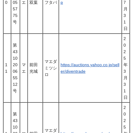
0
05
エ
双葉
フタバ
p
7
57
月
75
3
号
1
日
2
第
0
43
2
10
5
マエダ
1
20
マ
前田
https://auctions.yahoo.co.jp/sell
年
ミツシ
1
06
エ
光城
er/diventrade
3
ロ
55
月
12
3
号
1
日
2
第
0
43
2
10
5
マエダ