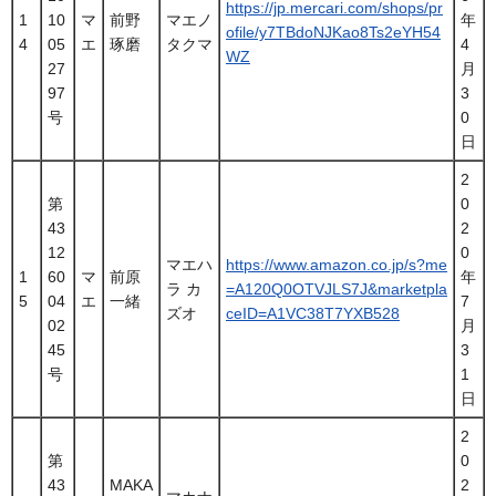
https://jp.mercari.com/shops/pr
1
10
マ
前野
マエノ
年
ofile/y7TBdoNJKao8Ts2eYH54
4
05
エ
琢磨
タクマ
4
WZ
27
月
97
3
号
0
日
2
第
0
43
2
12
0
マエハ
https://www.amazon.co.jp/s?me
1
60
マ
前原
年
ラ カ
=A120Q0OTVJLS7J&marketpla
5
04
エ
一緒
7
ズオ
ceID=A1VC38T7YXB528
02
月
45
3
号
1
日
2
第
0
43
MAKA
2