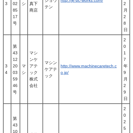
ショウ
http://jk-pc-works.com/
3
02
シ
真下
2
テン
85
商店
月
17
2
号
8
日
2
第
0
43
マシ
1
12
ンケ
7
マシン
3
20
マ
アテ
http://www.machinecaretech.c
年
ケアテ
4
03
シ
ック
o.jp/
9
ック
59
株式
月
46
会社
2
号
9
日
2
0
第
2
43
5
10