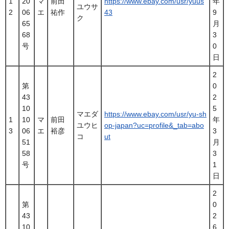
1
20
マ
前田
https://www.ebay.com/usr/yuus
年
ユウサ
2
06
エ
祐作
43
9
ク
65
月
68
3
号
0
日
2
第
0
43
2
10
5
マエダ
https://www.ebay.com/usr/yu-sh
1
10
マ
前田
年
ユウヒ
op-japan?uc=profile&_tab=abo
3
06
エ
裕彦
3
コ
ut
51
月
58
3
号
1
日
2
第
0
43
2
10
6