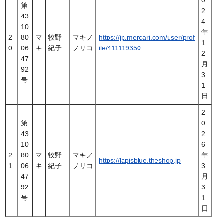
第
2
43
4
10
年
2
80
マ
牧野
マキノ
https://jp.mercari.com/user/prof
1
0
06
キ
紀子
ノリコ
ile/411119350
2
47
月
92
3
号
1
日
2
第
0
43
2
10
6
2
80
マ
牧野
マキノ
年
https://lapisblue.theshop.jp
1
06
キ
紀子
ノリコ
3
47
月
92
3
号
1
日