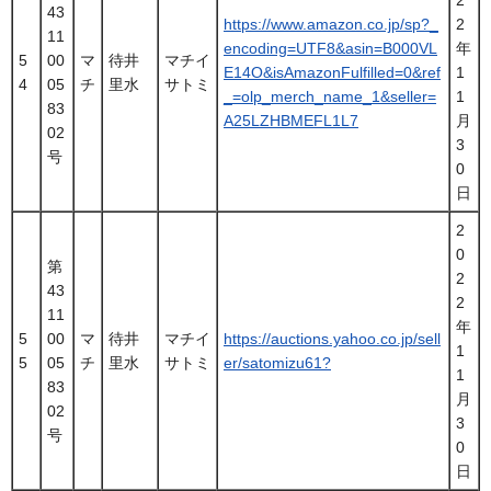
43
https://www.amazon.co.jp/sp?_
2
11
encoding=UTF8&asin=B000VL
年
5
00
マ
待井
マチイ
E14O&isAmazonFulfilled=0&ref
1
4
05
チ
里水
サトミ
_=olp_merch_name_1&seller=
1
83
A25LZHBMEFL1L7
月
02
3
号
0
日
2
0
第
2
43
2
11
年
5
00
マ
待井
マチイ
https://auctions.yahoo.co.jp/sell
1
5
05
チ
里水
サトミ
er/satomizu61?
1
83
月
02
3
号
0
日