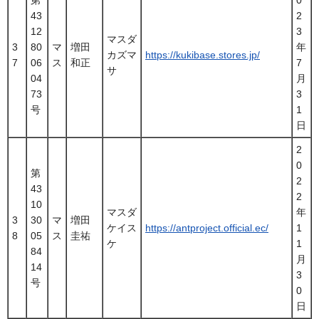
43
2
12
3
マスダ
3
80
マ
増田
年
カズマ
https://kukibase.stores.jp/
7
06
ス
和正
7
サ
04
月
73
3
号
1
日
2
0
第
2
43
2
10
マスダ
年
3
30
マ
増田
ケイス
https://antproject.official.ec/
1
8
05
ス
圭祐
ケ
1
84
月
14
3
号
0
日