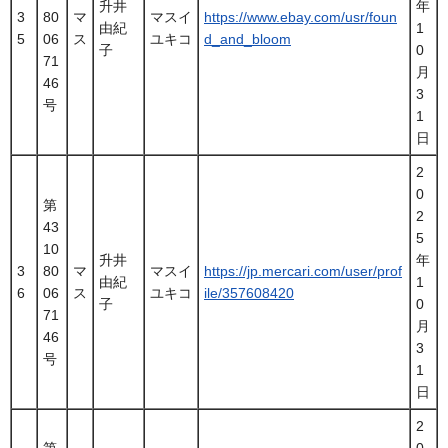
升井
年
3
80
マ
マスイ
https://www.ebay.com/usr/foun
由紀
1
5
06
ス
ユキコ
d_and_bloom
子
0
71
月
46
3
号
1
日
2
0
第
2
43
5
10
升井
年
3
80
マ
マスイ
https://jp.mercari.com/user/prof
由紀
1
6
06
ス
ユキコ
ile/357608420
子
0
71
月
46
3
号
1
日
2
第
0