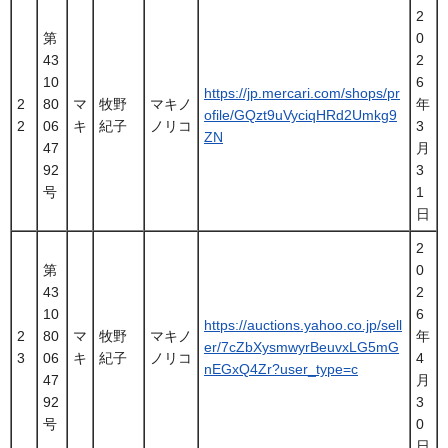
2
第
0
43
2
10
6
https://jp.mercari.com/shops/pr
2
80
マ
牧野
マキノ
年
ofile/GQzt9uVyciqHRd2Umkg9
2
06
キ
紀子
ノリコ
3
ZN
47
月
92
3
号
1
日
2
第
0
43
2
10
6
https://auctions.yahoo.co.jp/sell
2
80
マ
牧野
マキノ
年
er/7cZbXysmwyrBeuvxLG5mG
3
06
キ
紀子
ノリコ
4
nEGxQ4Zr?user_type=c
47
月
92
3
号
0
日