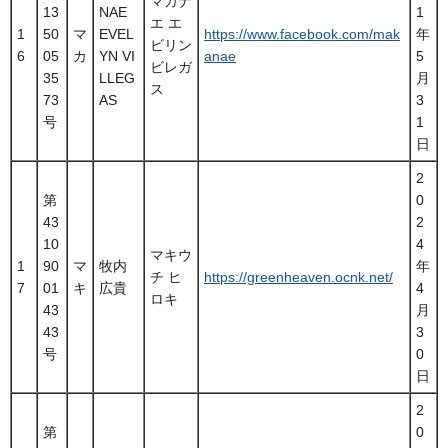
マカナ
13
NAE
1
エ エ
1
50
マ
EVEL
https://www.facebook.com/mak
年
ビリン
6
05
カ
YN VI
anae
5
ビレガ
35
LLEG
月
ス
73
AS
3
号
1
日
2
第
0
43
2
10
4
マキウ
1
90
マ
牧内
年
チ ヒ
https://greenheaven.ocnk.net/
7
01
キ
広貴
4
ロキ
43
月
43
3
号
0
日
2
第
0