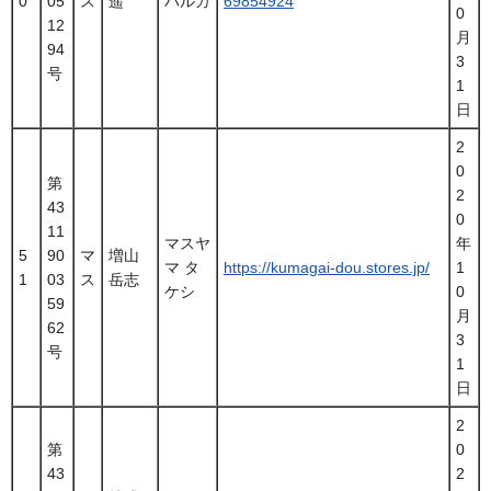
0
05
ス
遥
ハルカ
69854924
0
12
月
94
3
号
1
日
2
0
第
2
43
0
11
マスヤ
年
5
90
マ
増山
マ タ
https://kumagai-dou.stores.jp/
1
1
03
ス
岳志
ケシ
0
59
月
62
3
号
1
日
2
第
0
43
2