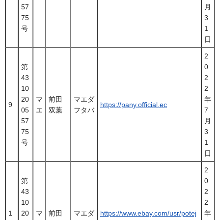
57
月
75
3
号
1
日
2
第
0
43
2
10
2
20
マ
前田
マエダ
年
9
https://pany.official.ec
05
エ
双葉
フタバ
7
57
月
75
3
号
1
日
2
第
0
43
2
10
2
1
20
マ
前田
マエダ
https://www.ebay.com/usr/potej
年