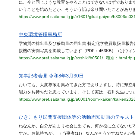
に、今と同じような教育をやることはできないはずでありま
いうことを始めたとか、そういう話は余り聞いたことがありま
https://www.pref.saitama.lg.jp/e1601/gikai-gaiyou/h3006/o03
中央環境管理事務所
学物質の排出量及び移動量の届出書 特定化学物質取扱量報告
接機の実例写真を掲載しています（PDF：463KB）（別ウィ
https://www.pref.saitama.lg.jp/soshiki/b0501/
種別：html
サイ
知事記者会見 令和8年3月30日
おいても、大変尊敬を集めてきた方でありますし、特に県立
能力をお持ちだと思っています。そして実は、石川先生につ
https://www.pref.saitama.lg.jp/a0001/room-kaiken/kaiken202
ひきこもり民間支援団体等の活動周知動画のテキスト
ねなんか、自分があまり社会に出ても、何か役に立てないだろ
すか。お気持ちが。 （当事者(1)） なんかそうですねなん