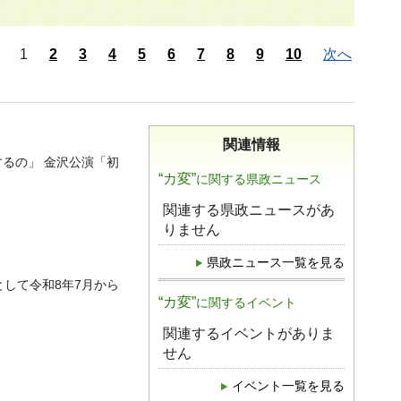
1
2
3
4
5
6
7
8
9
10
次へ
関連情報
するの」 金沢公演「初
“カ変”
に関する県政ニュース
関連する県政ニュースがあ
りません
県政ニュース一覧を見る
として令和8年7月から
“カ変”
に関するイベント
関連するイベントがありま
せん
イベント一覧を見る