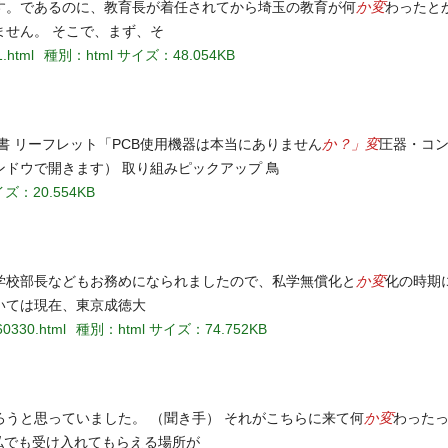
か変
す。であるのに、教育長が着任されてから埼玉の教育が何
わったと
せん。 そこで、まず、そ
1.html
種別：html
サイズ：48.054KB
か？」変
書 リーフレット「PCB使用機器は本当にありません
圧器・コ
ンドウで開きます） 取り組みピックアップ 鳥
ズ：20.554KB
か変
学校部長などもお務めになられましたので、私学無償化と
化の時期
いては現在、東京成徳大
60330.html
種別：html
サイズ：74.752KB
か変
うと思っていました。 （聞き手） それがこちらに来て何
わった
か私でも受け入れてもらえる場所が