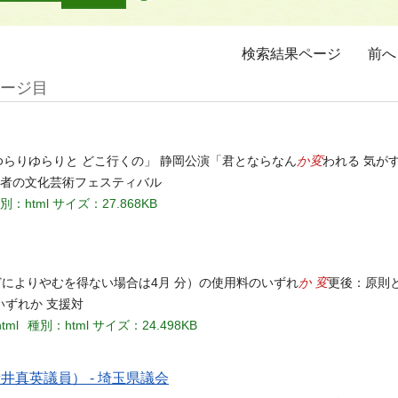
検索結果ページ
前へ
ページ目
か変
ゆらりゆらりと どこ行くの」 静岡公演「君とならなん
われる 気が
害者の文化芸術フェスティバル
別：html
サイズ：27.868KB
か 変
どによりやむを得ない場合は4月 分）の使用料のいずれ
更後：原則
いずれか 支援対
html
種別：html
サイズ：24.498KB
井真英議員） - 埼玉県議会