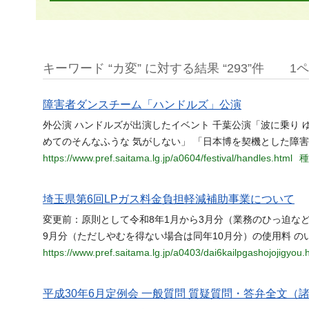
キーワード “カ変” に対する結果 “293”件
1
障害者ダンスチーム「ハンドルズ」公演
外公演 ハンドルズが出演したイベント 千葉公演「波に乗り 
めてのそんなふうな 気がしない」 「日本博を契機とした障
https://www.pref.saitama.lg.jp/a0604/festival/handles.html
種
埼玉県第6回LPガス料金負担軽減補助事業について
変更前：原則として令和8年1月から3月分（業務のひっ迫な
9月分（ただしやむを得ない場合は同年10月分）の使用料 の
https://www.pref.saitama.lg.jp/a0403/dai6kailpgashojojigyou.
平成30年6月定例会 一般質問 質疑質問・答弁全文（諸