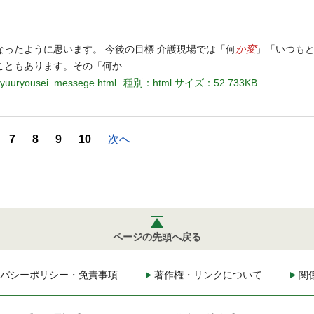
か変
ったように思います。 今後の目標 介護現場では「何
」「いつも
こともあります。その「何か
/syuuryousei_messege.html
種別：html
サイズ：52.733KB
7
8
9
10
次へ
ページの先頭へ戻る
バシーポリシー・免責事項
著作権・リンクについて
関