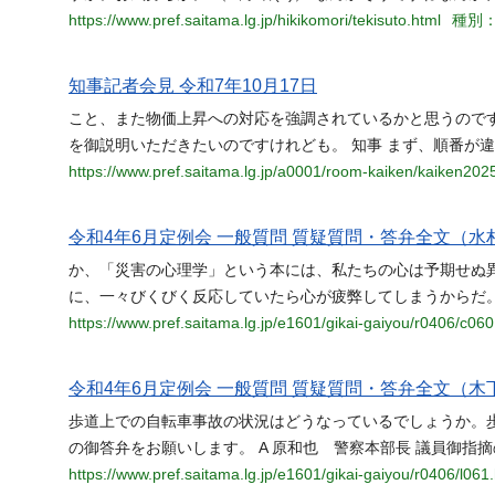
https://www.pref.saitama.lg.jp/hikikomori/tekisuto.html
種別：
知事記者会見 令和7年10月17日
こと、また物価上昇への対応を強調されているかと思うので
を御説明いただきたいのですけれども。 知事 まず、順番が
https://www.pref.saitama.lg.jp/a0001/room-kaiken/kaiken202
令和4年6月定例会 一般質問 質疑質問・答弁全文（水村
か、「災害の心理学」という本には、私たちの心は予期せぬ
に、一々びくびく反応していたら心が疲弊してしまうからだ
https://www.pref.saitama.lg.jp/e1601/gikai-gaiyou/r0406/c060
令和4年6月定例会 一般質問 質疑質問・答弁全文（木下
歩道上での自転車事故の状況はどうなっているでしょうか。
の御答弁をお願いします。 A 原和也 警察本部長 議員御指
https://www.pref.saitama.lg.jp/e1601/gikai-gaiyou/r0406/l061