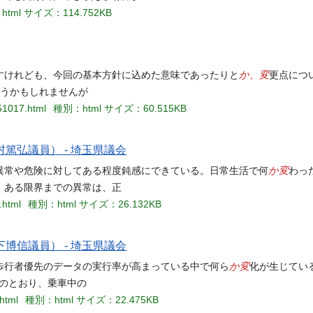
html
サイズ：114.752KB
か、変
すけれども、今回の基本方針に込めた意味であったりと
更点につ
違うかもしれませんが
51017.html
種別：html
サイズ：60.515KB
篤弘議員） - 埼玉県議会
か変
異常や危険に対してある程度鈍感にできている。日常生活で何
わっ
。ある限界までの異常は、正
.html
種別：html
サイズ：26.132KB
博信議員） - 埼玉県議会
か変
歩行者優先のデータの実行率が高まっている中で何ら
化が生じてい
摘のとおり、乗車中の
.html
種別：html
サイズ：22.475KB