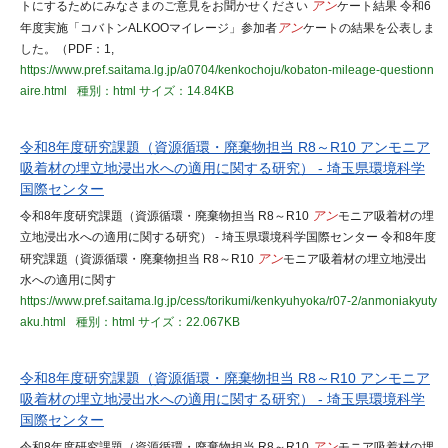
トにするためにみなさまのご意見をお聞かせください
アン
ケート結果 令和6
年度実施「コバトンALKOOマイレージ」参加者
アン
ケートの結果を公表しま
した。（PDF：1,
https://www.pref.saitama.lg.jp/a0704/kenkochoju/kobaton-mileage-questionn
aire.html
種別：html
サイズ：14.84KB
令和8年度研究課題（資源循環・廃棄物担当 R8～R10 アンモニア
吸着材の埋立地浸出水への適用に関する研究） - 埼玉県環境科学
国際センター
令和8年度研究課題（資源循環・廃棄物担当 R8～R10
アン
モニア吸着材の埋
立地浸出水への適用に関する研究） - 埼玉県環境科学国際センター 令和8年度
研究課題（資源循環・廃棄物担当 R8～R10
アン
モニア吸着材の埋立地浸出
水への適用に関す
https://www.pref.saitama.lg.jp/cess/torikumi/kenkyuhyoka/r07-2/anmoniakyuty
aku.html
種別：html
サイズ：22.067KB
令和8年度研究課題（資源循環・廃棄物担当 R8～R10 アンモニア
吸着材の埋立地浸出水への適用に関する研究） - 埼玉県環境科学
国際センター
令和8年度研究課題（資源循環・廃棄物担当 R8～R10
アン
モニア吸着材の埋