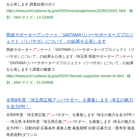
を公表します 調査結果のポイ
https://www.pref.saitama.lg.jp/a0505/news/page/news2026033001.html
種
別：html
サイズ：14.528KB
県政サポーターアンケート「SAITAMAリバーサポーターズプロジ
ェクト（リバサポ）について」の結果を公表します
県政サポーター
アン
ケート「SAITAMAリバーサポーターズプロジェクト（リ
バサポ）について」の結果を公表します - 埼玉県 県政サポーター
アン
ケート
「SAITAMAリバーサポーターズプロジェクト（リバサポ）について」の結果
を公表します 1.調査の概要 2.
https://www.pref.saitama.lg.jp/a0505/r7kensei-supporter-annke-to.html
種
別：html
サイズ：31.009KB
令和8年度「埼玉県広報アンバサダー」を募集します -埼玉の魅力
を全力PR！-
令和8年度「埼玉県広報
アン
バサダー」を募集します -埼玉の魅力を全力PR！
- - 埼玉県 令和8年度「埼玉県広報
アン
バサダー」を募集します -埼玉の魅力を
全力PR！- 活動内容 応募条件 募集人数 募集期間 任期 応募方法・選考等 報道
発表資料(ダウンロ