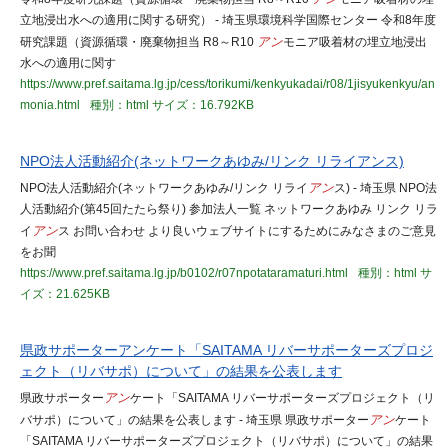
立地浸出水への適用に関する研究） - 埼玉県環境科学国際センター 令和8年度
研究課題（資源循環・廃棄物担当 R8～R10
アン
モニア吸着材の埋立地浸出
水への適用に関す
https://www.pref.saitama.lg.jp/cess/torikumi/kenkyukadai/r08/1jisyukenkyu/an
monia.html
種別：html
サイズ：16.792KB
NPO法人活動紹介(ネットワークあゆみ/リンク リライアンス)
NPO法人活動紹介(ネットワークあゆみ/リンク リライ
アン
ス) - 埼玉県 NPO法
人活動紹介(第45回たたら祭り) 参加法人一覧 ネットワークあゆみ リンク リラ
イ
アン
ス お問い合わせ より良いウェブサイトにするためにみなさまのご意見
をお聞
https://www.pref.saitama.lg.jp/b0102/r07npotataramaturi.html
種別：html
サ
イズ：21.625KB
県政サポーターアンケート「SAITAMA リバーサポーターズプロジ
ェクト（リバサポ）について」の結果を公表します
県政サポーター
アン
ケート「SAITAMA リバーサポーターズプロジェクト（リ
バサポ）について」の結果を公表します - 埼玉県 県政サポーター
アン
ケート
「SAITAMA リバーサポーターズプロジェクト（リバサポ）について」の結果