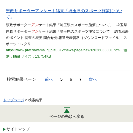
県政サポーターアンケート結果「埼玉県のスポーツ施策につい
て」
県政サポーター
アン
ケート結果「埼玉県のスポーツ施策について」 - 埼玉県
県政サポーター
アン
ケート結果「埼玉県のスポーツ施策について」 調査結果
のポイント 調査の概要 問合せ先 報道発表資料（ダウンロードファイル） ス
ポーツ・レクリ
https://www.pref.saitama.lg.jp/a0312/news/page/news2026033001.html
種
別：html
サイズ：13.754KB
検索結果ページ
前へ
5
6
7
次へ
トップページ
> 検索結果
ページの先頭へ戻る
サイトマップ