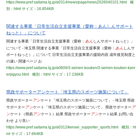
https://www.pref.saitama.lg.jp/a0314/news/page/news2026040101.html
種
別：html
サイズ：16.854KB
関連する事業「日常生活自立支援事業（愛称：あんしんサポート
ねっと）」について
関連する事業「日常生活自立支援事業（愛称：
あん
しんサポートねっと）」
について - 埼玉県 関連する事業「日常生活自立支援事業（愛称：
あん
しんサ
ポートねっと）」について 日常生活自立支援事業の援助内容 成年後見制度と
の違い 関連ページ お
https://www.pref.saitama.lg.jp/a0609/3-seinen-kouken/3-seinen-kouken-kanr
enjigyou.html
種別：html
サイズ：17.236KB
県政サポーターアンケート「埼玉県のスポーツ施策について」
県政サポーター
アン
ケート「埼玉県のスポーツ施策について」 - 埼玉県 県政
サポーター
アン
ケート「埼玉県のスポーツ施策について」 県政サポーター
ア
ン
ケート（簡易
アン
ケート）結果 県政サポーター
アン
ケート結果 お問い合
わせ より良い
https://www.pref.saitama.lg.jp/a0312/kensei_supporter_sports.html
種別：ht
ml
サイズ：17.664KB