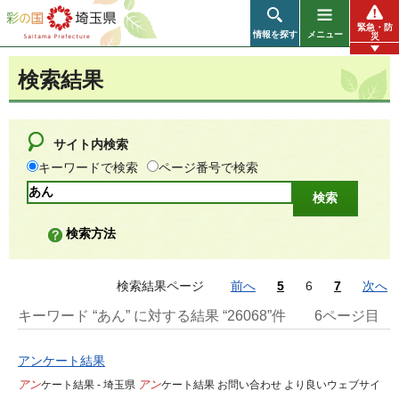
彩の国 埼玉県
緊急・防
情報を探す
メニュー
災
検索結果
サイト内検索
キーワードで検索
ページ番号で検索
検索方法
検索結果ページ
前へ
5
6
7
次へ
キーワード “あん” に対する結果 “26068”件
6ページ目
アンケート結果
アン
ケート結果 - 埼玉県
アン
ケート結果 お問い合わせ より良いウェブサイ