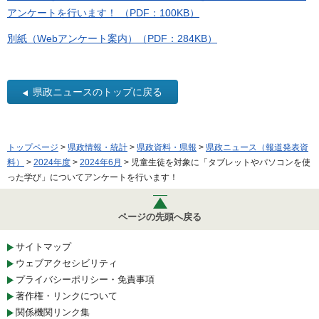
アンケートを行います！ （PDF：100KB）
別紙（Webアンケート案内）（PDF：284KB）
県政ニュースのトップに戻る
トップページ
>
県政情報・統計
>
県政資料・県報
>
県政ニュース（報道発表資
料）
>
2024年度
>
2024年6月
> 児童生徒を対象に「タブレットやパソコンを使
った学び」についてアンケートを行います！
ページの先頭へ戻る
サイトマップ
ウェブアクセシビリティ
プライバシーポリシー・免責事項
著作権・リンクについて
関係機関リンク集