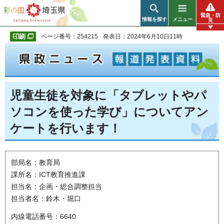
彩の国 埼玉県
緊急・防
情報を探す
メニュー
災
ページ番号：254215
発表日：2024年6月10日11時
児童生徒を対象に「タブレットやパ
ソコンを使った学び」についてアン
ケートを行います！
部局名：教育局
課所名：ICT教育推進課
担当名：企画・総合調整担当
担当者名：鈴⽊・堀⼝
内線電話番号：6640