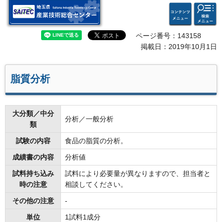
検索・
コンテ
埼玉県 産業技術総合セン
共通メ
ンツメ
ター
ニュー
ニュー
ページ番号：143158
掲載日：2019年10月1日
脂質分析
大分類／中分
分析／一般分析
類
試験の内容
食品の脂質の分析。
成績書の内容
分析値
試料持ち込み
試料により必要量が異なりますので、担当者と
時の注意
相談してください。
その他の注意
-
単位
1試料1成分