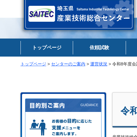
埼玉県 産業技術総合センター
トップページ
依頼試験
トップページ
>
センターのご案内
>
運営状況
> 令和8年度
令
お客様の目的に応じた支援メニュー
をご案内します。