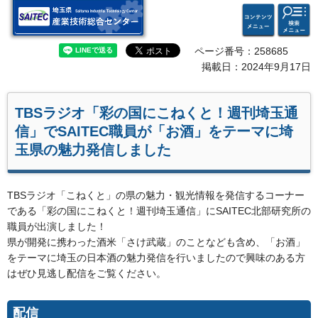
検索・
コンテ
埼玉県 産業技術総合セン
共通メ
ンツメ
ター
ニュー
ニュー
ページ番号：258685
掲載日：2024年9月17日
TBSラジオ「彩の国にこねくと！週刊埼玉通
信」でSAITEC職員が「お酒」をテーマに埼
玉県の魅力発信しました
TBSラジオ「こねくと」の県の魅力・観光情報を発信するコーナー
である「彩の国にこねくと！週刊埼玉通信」にSAITEC北部研究所の
職員が出演しました！
県が開発に携わった酒米「さけ武蔵」のことなども含め、「お酒」
をテーマに埼玉の日本酒の魅力発信を行いましたので興味のある方
はぜひ見逃し配信をご覧ください。
配信