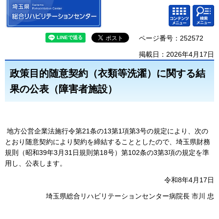
埼玉県 総合リハビリテーション
検索・
コンテ
センター
共通メ
ンツメ
ニュー
ニュー
ページ番号：252572
掲載日：2026年4月17日
政策目的随意契約（衣類等洗濯）に関する結
果の公表（障害者施設）
地方公営企業法施行令第21条の13第1項第3号の規定により、次の
とおり随意契約により契約を締結することとしたので、埼玉県財務
規則（昭和39年3月31日規則第18号）第102条の3第3項の規定を準
用し、公表します。
令和8年4月17日
埼玉県総合リハビリテーションセンター病院長 市川 忠