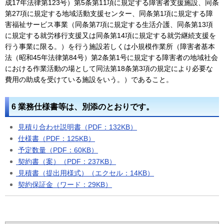
成17年法律第123号）第5条第11項に規定する障害者支援施設、同条
第27項に規定する地域活動支援センター、同条第1項に規定する障
害福祉サービス事業（同条第7項に規定する生活介護、同条第13項
に規定する就労移行支援又は同条第14項に規定する就労継続支援を
行う事業に限る。）を行う施設若しくは小規模作業所（障害者基本
法（昭和45年法律第84号）第2条第1号に規定する障害者の地域社会
における作業活動の場として同法第18条第3項の規定により必要な
費用の助成を受けている施設をいう。）であること。
6 業務仕様書等は、別添のとおりです。
見積り合わせ説明書（PDF：132KB）
仕様書（PDF：125KB）
予定数量（PDF：60KB）
契約書（案）（PDF：237KB）
見積書（提出用様式）（エクセル：14KB）
契約保証金（ワード：29KB）