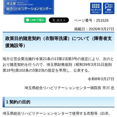
埼玉県 総合リハビリテーション
検索・
コンテ
センター
共通メ
ンツメ
ニュー
ニュー
ページ番号：251526
掲載日：2026年3月27日
政策目的随意契約（衣類等洗濯）について（障害者支
援施設等）
地方公営企業法施行令第21条の13第1項第3号の規定により、次のと
おり随意契約を行うので、埼玉県財務規則（昭和39年3月31日規則
第18号)第102条の3第2項の規定を準用し、公表する。
令和8年3月27日
埼玉県総合リハビリテーションセンター病院長 市川 忠
1 契約の目的
埼玉県総合リハビリテーションセンターで使用する衣類等（白衣、