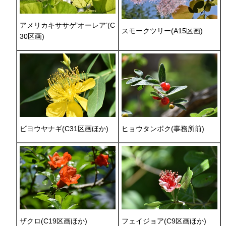
アメリカキササゲ’オーレア’(C
スモークツリー(A15区画)
30区画)
ビヨウヤナギ(C31区画ほか)
ヒョウタンボク(事務所前)
ザクロ(C19区画ほか)
フェイジョア(C9区画ほか)