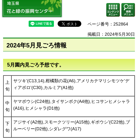
埼玉県 花と緑の振興センター
コンテ
検索・
ンツメ
共通メ
ニュー
ニュー
ページ番号：252864
掲載日：2024年5月30日
2024年5月見ごろ情報
5月園内見ごろ予想です。
サツキ'(C13,14),柑橘類の花(A6),アメリカテマリシモツケ'デ
上
ィアボロ'(C30),カルミア(A1他)
旬
ヤマボウシ(C24他),タイサンボク(A4他),ヒコサンヒメシャラ
中
(A16),ヒメシャラ(D1他)
旬
アジサイ(A2他),スモークツリー(A15他),ギボウシ'(C22他),ブ
下
ルーベリー(D2他),シダレグワ(A17)
旬