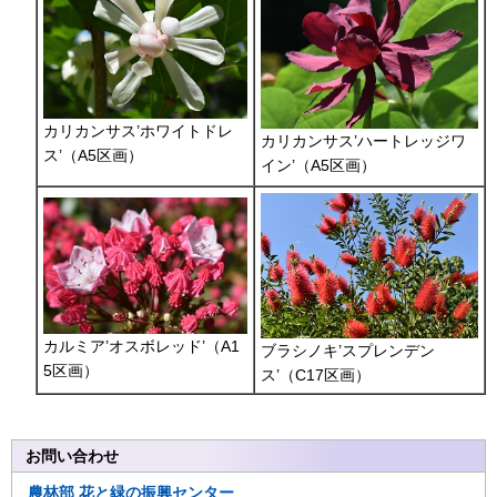
カリカンサス’ホワイトドレ
カリカンサス’ハートレッジワ
ス’（A5区画）
イン’（A5区画）
カルミア’オスボレッド’（A1
ブラシノキ’スプレンデン
5区画）
ス’（C17区画）
お問い合わせ
農林部
花と緑の振興センター