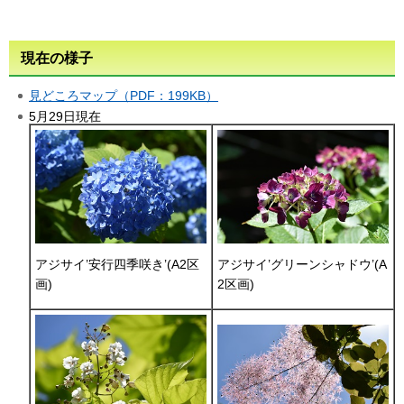
現在の様子
見どころマップ（PDF：199KB）
5月29日現在
アジサイ’安行四季咲き’(A2区
アジサイ’グリーンシャドウ’(A
画)
2区画)