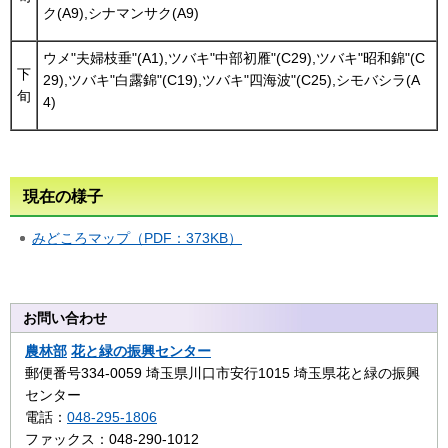
ク(A9),シナマンサク(A9)
ウメ"夫婦枝垂"(A1),ツバキ"中部初雁"(C29),ツバキ"昭和錦"(C
下
29),ツバキ"白露錦"(C19),ツバキ"四海波"(C25),シモバシラ(A
旬
4)
現在の様子
みどころマップ（PDF：373KB）
お問い合わせ
農林部
花と緑の振興センター
郵便番号334-0059 埼玉県川口市安行1015 埼玉県花と緑の振興
センター
電話：
048-295-1806
ファックス：048-290-1012