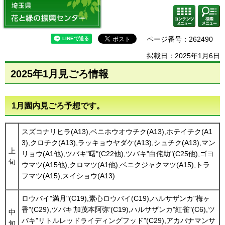
埼玉県 花と緑の振興センター
コンテ
検索・
ンツメ
共通メ
ニュー
ニュー
ページ番号：262490
掲載日：2025年1月6日
2025年1月見ごろ情報
1月園内見ごろ予想です。
スズコナリヒラ(A13),ベニホウオウチク(A13),ホテイチク(A1
3),クロチク(A13),ラッキョウヤダケ(A13),シュチク(A13),マン
上
リョウ(A1他),ツバキ"曙"(C22他),ツバキ"白侘助"(C25他),ゴヨ
旬
ウマツ(A15他),クロマツ(A1他),ベニクジャクマツ(A15),トラ
フマツ(A15),スイショウ(A13)
ロウバイ"満月"(C19),素心ロウバイ(C19),ハルサザンカ"梅ヶ
香"(C29),ツバキ’加茂本阿弥’(C19),ハルサザンカ"紅雀"(C6),ツ
中
バキ”リトルレッドライディングフッド”(C29),アカバナマンサ
旬