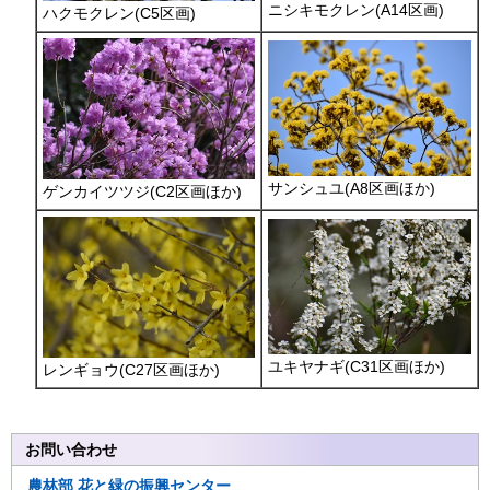
ニシキモクレン(A14区画)
ハクモクレン(C5区画)
サンシュユ(A8区画ほか)
ゲンカイツツジ(C2区画ほか)
ユキヤナギ(C31区画ほか)
レンギョウ(C27区画ほか)
お問い合わせ
農林部
花と緑の振興センター