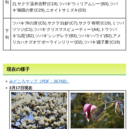
旬
2),サクラ'染井吉野'(C19),ツバキ'ウィリアムシー'(B3),ツバ
キ'御国の誉'(C29),ニオイトサミズキ(D3)
ツバキ’沖の浪’(C5),サクラ’白妙’(C7),サクラ’有明’(C19),ミツバ
ツツジ(C1),ツバキ’クリスマスビューティー’(A4),トウツバ
下
キ'仏陀'(B2),ツバキ'シンデレラ'(B3),ツバキ'ハワイ'(B2),アメ
旬
リカハナズオウ'ポーラインリリー'(D2),ツバキ'繻子重'(C19)
現在の様子
みどころマップ（PDF：367KB）
3月17日現在