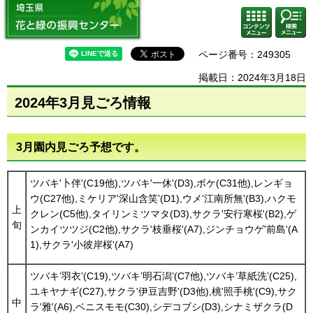
埼玉県 花と緑の振興センター
コンテ
検索・
ンツメ
共通メ
ニュー
ニュー
ページ番号：249305
掲載日：2024年3月18日
2024年3月見ごろ情報
3月園内見ごろ予想です。
ツバキ'卜伴'(C19他),ツバキ'一休'(D3),ボケ(C31他),レンギョ
ウ(C27他),ミケリア'深山含笑’(D1),ウメ’江南所無'(B3),ハクモ
上
クレン(C5他),タイリンミツマタ(D3),サクラ'安行寒桜'(B2),ゲ
旬
ンカイツツジ(C2他),サクラ'枝垂桜'(A7),ジンチョウゲ'前島'(A
1),サクラ'小彼岸桜'(A7)
ツバキ’羽衣’(C19),ツバキ’明石潟’(C7他),ツバキ’草紙洗’(C25),
ユキヤナギ(C27),サクラ'伊豆吉野'(D3他),桃'照手桃'(C9),サク
中
ラ'雅'(A6),ベニスモモ(C30),シデコブシ(D3),シナミザクラ(D