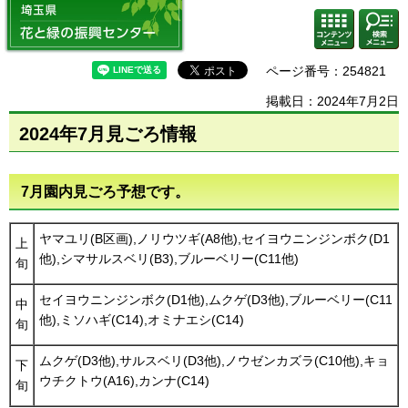
埼玉県 花と緑の振興センター
コンテ
検索・
ンツメ
共通メ
ニュー
ニュー
ページ番号：254821
掲載日：2024年7月2日
2024年7月見ごろ情報
7月園内見ごろ予想です。
ヤマユリ(B区画),ノリウツギ(A8他),セイヨウニンジンボク(D1
上
他),シマサルスベリ(B3),ブルーベリー(C11他)
旬
セイヨウニンジンボク(D1他),ムクゲ(D3他),ブルーベリー(C11
中
他),ミソハギ(C14),オミナエシ(C14)
旬
ムクゲ(D3他),サルスベリ(D3他),ノウゼンカズラ(C10他),キョ
下
ウチクトウ(A16),カンナ(C14)
旬