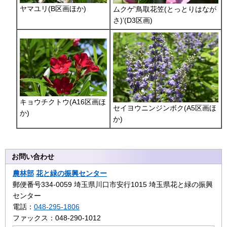
ヤマユリ(B区画ほか)
ムクゲ’鳥取花笠(とっとりはなが
さ)’(D3区画)
キョウチクトウ(A16区画ほ
セイヨウニンジンボク(A5区画ほ
か)
か)
お問い合わせ
農林部
花と緑の振興センター
郵便番号334-0059 埼玉県川口市安行1015 埼玉県花と緑の振興
センター
電話：
048-295-1806
ファックス：048-290-1012