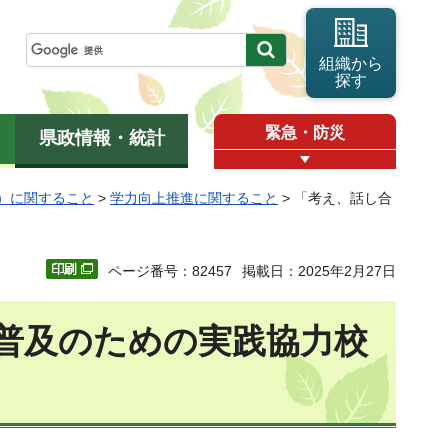
組織から
探す
緊急・防災
県政情報・統計
）に関すること
>
学力向上推進に関すること
> 「考え、話し合
ページ番号：82457
掲載日：2025年2月27日
普及のための実践協力校