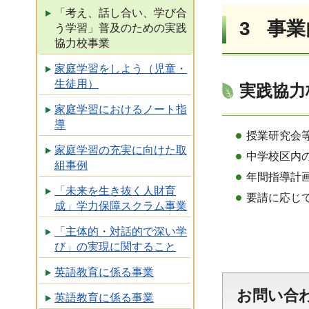
「考え、話し合い、学び合
3 事
う学習」普及のための実践
協力校事業
家庭学習をしよう（児童・
生徒用）
実践協力
家庭学習におけるノート指
導
授業研究会
家庭学習の充実に向けた取
中学校区内
組事例
年間指導計
「未来を生き抜く人財育
要請に応じ
成」学力保障スクラム事業
「主体的・対話的で深い学
び」の実現に関すること
英語教育に係る事業
お問い合
英語教育に係る事業