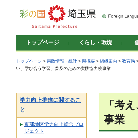
彩の国 埼玉県
Foreign Langu
トップページ
くらし・環境
トップページ
>
県政情報・統計
>
県概要
>
組織案内
>
教育局
い、学び合う学習」普及のための実践協力校事業
学力向上推進に関するこ
「考え
と
事業
東部地区学力向上総合プロ
ジェクト