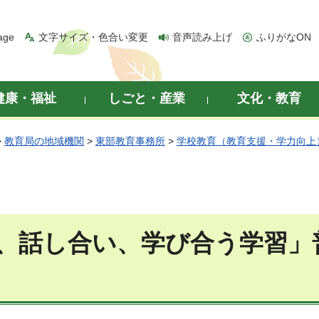
age
文字サイズ・色合い変更
音声読み上げ
ふりがなON
健康・福祉
しごと・産業
文化・教育
>
教育局の地域機関
>
東部教育事務所
>
学校教育（教育支援・学力向上
、話し合い、学び合う学習」