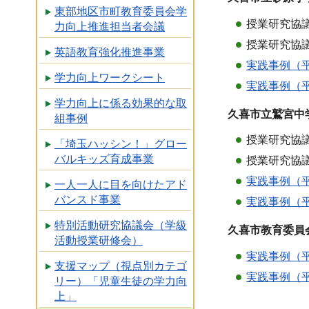
東部地区市町教育委員会学
授業研究協議
力向上推進担当者会議
授業研究協議
英語教育強化推進事業
実践事例（平
学力向上ワークシート
実践事例（平
学力向上に係る効果的な取
久喜市立鷲宮中
組事例
授業研究協議
「埼玉ハッシン！」グロー
バルキッズ育成事業
授業研究協議
実践事例（平
一人一人に目を向けたアド
バンスド事業
実践事例（平
特別活動研究協議会（学級
久喜市教育委員
活動授業研修会）
実践事例（平
支援マップ（視点別カテゴ
実践事例（平
リー）「児童生徒の学力向
上」