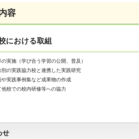
業内容
校における取組
等の実施（学び合う学習の公開、普及）
の別の実践協力校と連携した実践研究
画や実践事例集など成果物の作成
て他校での校内研修等への協力
わせ