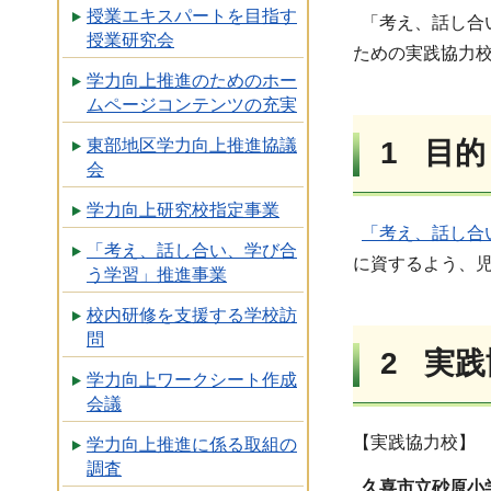
授業エキスパートを目指す
「考え、話し合
授業研究会
ための実践協力
学力向上推進のためのホー
ムページコンテンツの充実
東部地区学力向上推進協議
1 目的
会
学力向上研究校指定事業
「考え、話し合
「考え、話し合い、学び合
に資するよう、
う学習」推進事業
校内研修を支援する学校訪
問
2 実
学力向上ワークシート作成
会議
【実践協力校】
学力向上推進に係る取組の
調査
久喜市立砂原小