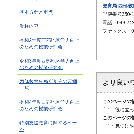
教育局
西部教
基本方針と重点
郵便番号350
電話：049-242
業務内容
ファックス：049
令和2年度西部地区学力向上
のための授業研究会
令和3年度西部地区学力向上
のための授業研究会
より良い
西部教育事務所所管の要綱
一覧
このページの
令和4年度西部地区学力向上
のための授業研究会
1：役に立
このページの
特別支援教育に関するペー
1：見つけ
ジ