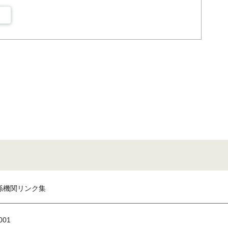
係機関リンク集
001