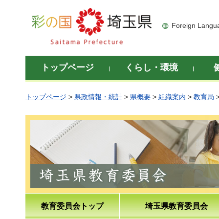
彩の国 埼玉県
Foreign Langu
トップページ
くらし・環境
トップページ
>
県政情報・統計
>
県概要
>
組織案内
>
教育局
教育委員会トップ
埼玉県教育委員会