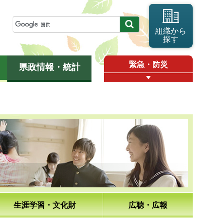
組織から
探す
緊急・防災
県政情報・統計
生涯学習・文化財
広聴・広報