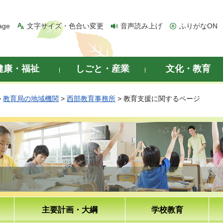
age
文字サイズ・色合い変更
音声読み上げ
ふりがなON
健康・福祉
しごと・産業
文化・教育
>
教育局の地域機関
>
西部教育事務所
> 教育支援に関するページ
主要計画・大綱
学校教育