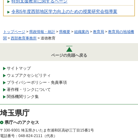
特別支援教育に関するページ
令和5年度西部地区学力向上のための授業研究会指導案
トップページ
>
県政情報・統計
>
県概要
>
組織案内
>
教育局
>
教育局の地域機
関
>
西部教育事務所
> 道徳教育
ページの先頭へ戻る
サイトマップ
ウェブアクセシビリティ
プライバシーポリシー・免責事項
著作権・リンクについて
関係機関リンク集
埼玉県庁
県庁へのアクセス
〒330-9301 埼玉県さいたま市浦和区高砂三丁目15番1号
電話番号：048-824-2111（代表）