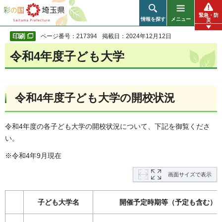
彩の国 埼玉県
緊急・防
情報を探す
メニュー
災
ページ番号：217394
掲載日：2024年12月12日
令和4年度子ども大学
令和4年度子ども大学の開校状況
令和4年度の各子ども大学の開校状況について、下記を御覧くださ
い。
※令和4年9月現在
画面サイズで表示
子ども大学名
開催予定時期等（予定も含む）