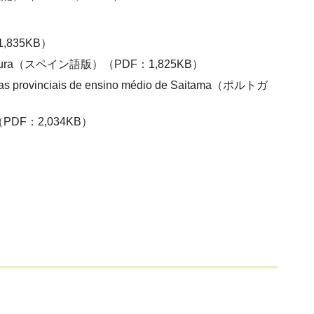
：1,835KB）
 la Prefectura（スペイン語版）（PDF：1,825KB）
úblicas provinciais de ensino médio de Saitama（ポルトガ
F：2,034KB）