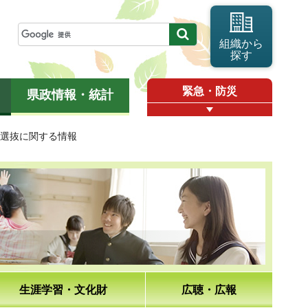
組織から
探す
緊急・防災
県政情報・統計
者選抜に関する情報
生涯学習・文化財
広聴・広報