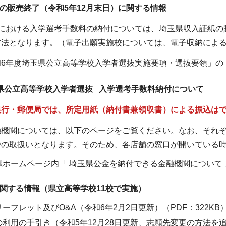
の販売終了（令和5年12月末日）に関する情報
における入学選考手数料の納付については、埼玉県収入証紙の
方法となります。（電子出願実施校については、電子収納によ
6年度埼玉県公立高等学校入学者選抜実施要項・選抜要領」の「
県公立高等学校入学者選抜 入学選考手数料納付について
銀行・郵便局では、所定用紙（納付書兼領収書）による振込は
融機関については、以下のページをご覧ください。なお、それ
での取扱いとなります。そのため、各店舗の窓口が開いている
県ホームページ内「 埼玉県公金を納付できる金融機関について
関する情報（県立高等学校11校で実施）
ーフレット及びO&A（令和6年2月2日更新）（PDF：322KB
利用の手引き（令和5年12月28日更新、志願先変更の方法を追記）