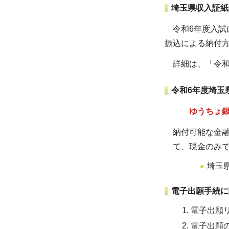
埼玉県収入証紙
令和6年度入試
振込による納付
詳細は、「令和
令和6年度埼玉
ゆうちょ
納付可能な金
て、現金のみ
埼玉
電子出願手続に
電子出願リ
電子出願の