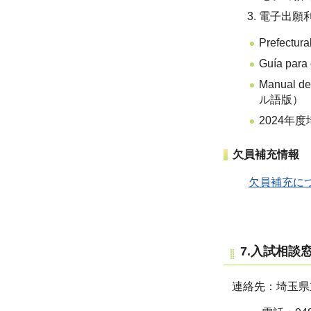
電子出願
Prefectu
Guía par
Manual de
ル語版） （
2024年
欠員補充情報
欠員補充に
7.入試相談
連絡先：埼玉県