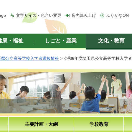
age
文字サイズ・色合い変更
音声読み上げ
ふりがなON
健康・福祉
しごと・産業
文化・教育
玉県公立高等学校入学者選抜情報
> 令和6年度埼玉県公立高等学校入学
主要計画・大綱
学校教育