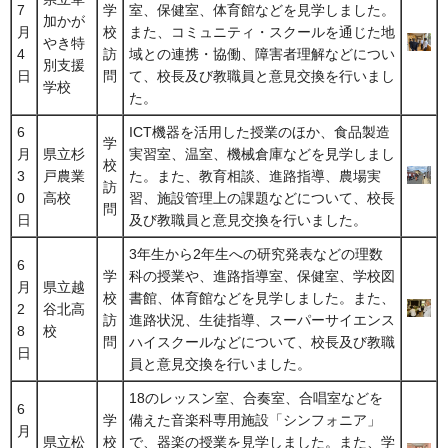
7
学
室、保健室、体育館などを見学しました。
加かが
月
校
また、コミュニティ・スクールを通じた地
やき特
4
訪
域との連携・協働、障害者理解などについ
別支援
日
問
て、校長及び教職員と意見交換を行いまし
学校
た。
6
ICT機器を活用した授業のほか、食品製造
学
月
県立杉
実習室、温室、機械倉庫などを見学しまし
校
3
戸農業
た。また、教育相談、進路指導、農場実
訪
0
高校
習、施設管理上の課題などについて、校長
問
日
及び教職員と意見交換を行いました。
3年生から2年生への研究発表などの理数
6
学
科の授業や、進路指導室、保健室、学校図
月
県立越
校
書館、体育館などを見学しました。また、
2
谷北高
訪
進路状況、生徒指導、スーパーサイエンス
8
校
問
ハイスクールなどについて、校長及び教職
日
員と意見交換を行いました。
18のレッスン室、合奏室、合唱室などを
6
学
備えた音楽科専用施設「シンフォニア」
月
県立松
校
で、器楽の授業を見学しました。また、学