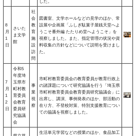
した。
社
会
図書室、文学ホールなどの見学のほか、常
8
教
設展や企画展「ふしぎ駄菓子屋銭天堂へよ
さいた
月
育
うこそ番外編 たたりめ堂へようこそ」を
ま文学
1
施
視察しました。また、指定管理の状況や資
館
日
設
料収集の方針などについて説明を受けまし
訪
た。
問
令和5
年度埼
市町村教育委員会の教育委員が教育行政上
7
玉県市
事
の諸課題について研究協議を行う「埼玉県
月
町村教
業
市町村教育委員会教育委員研究協議会」に
1
育委員
視
出席し、講演、事例発表のほか、部活動の
2
会教育
察
在り方、不登校対策、特別支援教育につい
日
委員研
ての協議を視察しました。
究協議
会
生活単元学習などの授業のほか、食品加工
県立草