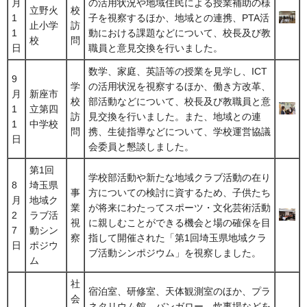
月
の活用状況や地域住民による授業補助の様
立野火
校
1
子を視察するほか、地域との連携、PTA活
止小学
訪
1
動における課題などについて、校長及び教
校
問
日
職員と意見交換を行いました。
数学、家庭、英語等の授業を見学し、ICT
9
学
の活用状況を視察するほか、働き方改革、
月
新座市
校
部活動などについて、校長及び教職員と意
1
立第四
訪
見交換を行いました。また、地域との連
1
中学校
問
携、生徒指導などについて、学校運営協議
日
会委員と懇談しました。
第1回
学校部活動や新たな地域クラブ活動の在り
8
埼玉県
事
方についての検討に資するため、子供たち
月
地域ク
業
が将来にわたってスポーツ・文化芸術活動
2
ラブ活
視
に親しむことができる機会と場の確保を目
7
動シン
察
指して開催された「第1回埼玉県地域クラ
日
ポジウ
ブ活動シンポジウム」を視察しました。
ム
社
宿泊室、研修室、天体観測室のほか、プラ
会
ネタリウム館、バンガロー、炊事場などを