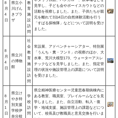
8
県立小
教
見学し、子ども会やボーイスカウトなどの
月
川げん
育
活動を視察しました。また、子供たちが親
4
きプラ
施
元を離れて3泊4日の自然体験活動を行う
日
ザ
設
「すばる探検隊」などについて説明を受け
訪
ました。
問
社
会
常設展、アドベンチャーシアター、特別展
8
教
「うんち・糞・フンⅡ」の視察のほか、大
県立川
月
育
水車、荒川大模型173、ウォーターアスレ
の博物
4
施
チックなどを見学しました。また、指定管
館
日
設
理の状況や施設管理上の課題について説明
訪
を受けました。
問
県立精神医療センター児童思春期病棟内に
県立け
8
学
ある教室、職員室、プレイルームなどを見
やき特
月
校
学しました。また、自立活動、転入・復
別支援
1
訪
学・地域支援、施設管理上の課題などにつ
学校伊
日
問
いて、校長及び教職員と意見交換を行いま
奈分校