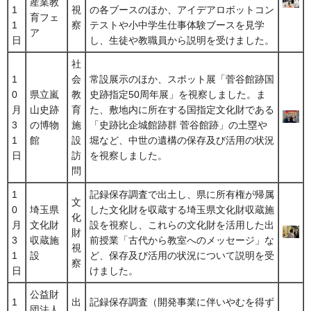
産業教
1
視
の各ブースのほか、アイデアロボットコン
育フェ
1
察
テストや小中学生仕事体験ブースを見学
ア
日
し、生徒や教職員から説明を受けました。
社
1
会
常設展示のほか、スポット展「菅谷館跡国
0
県立嵐
教
史跡指定50周年展」を視察しました。ま
月
山史跡
育
た、敷地内に所在する国指定文化財である
3
の博物
施
「史跡比企城館跡群 菅谷館跡」の土塁や
1
館
設
堀など、中世の遺構の保存及び活用の状況
日
訪
を視察しました。
問
1
記録保存調査で出土し、県に所有権が帰属
文
0
埼玉県
した文化財を収蔵する埼玉県文化財収蔵施
化
月
文化財
設を視察し、これらの文化財を活用した出
財
3
収蔵施
前授業「古代から教室へのメッセージ」な
視
1
設
ど、保存及び活用の状況について説明を受
察
日
けました。
公益財
1
出
記録保存調査（開発事業に伴いやむを得ず
団法人