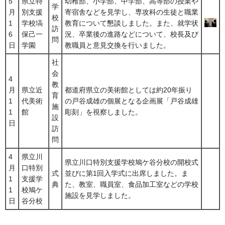
5
県立特
幼稚部、小学部、中学部、高等部の授業や
学
月
別支援
寄宿舎などを見学し、専攻科の生徒と職業
校
1
学校塙
教育について懇談しました。また、就学状
訪
6
保己一
況、卒業後の進路などについて、校長及び
問
日
学園
教職員と意見交換を行いました。
社
会
4
教
月
県立近
都道府県立の美術館としては約20年振り
育
1
代美術
の戸谷成雄の個展となる企画展「戸谷成雄
施
1
館
彫刻」を視察しました。
設
日
訪
問
4
県立川
県立川口特別支援学校鳩ケ谷分校の開校式
月
口特別
式
並びに第1回入学式に出席しました。ま
1
支援学
典
た、教室、職員室、食品加工室などの学校
1
校鳩ケ
施設を見学しました。
日
谷分校