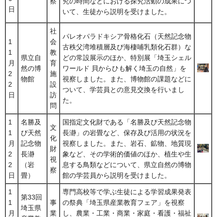
察
究の時間などにおける探究活動の成果につ
日
いて、生徒から説明を受けました。
社
パレオパラドキシア骨格化石（天然記念物
1
会
古秩父湾堆積層及び海棲哺乳類化石群）な
1
教
県立自
どの常設展示のほか、特別展「埼玉シェル
月
育
然の博
ワールド 貝からひも解く埼玉の自然」を
2
施
物館
視察しました。また、博物館の課題などに
2
設
ついて、学芸員との意見交換を行いまし
日
訪
た。
問
1
名勝及
国指定文化財である「名勝及び天然記念物
文
1
び天然
長瀞」の岩畳など、保存及び活用の状況を
化
月
記念物
視察しました。また、岩石、鉱物、地質現
財
2
長瀞
象など、その学術的価値のほか、植生や生
視
2
（岩
息する鳥類などについて、県立自然の博物
察
日
畳）
館の学芸員から説明を受けました。
1
専門高校等で学ぶ生徒による学習成果発表
第33回
1
事
の祭典「埼玉県産業教育フェア」を視察
埼玉県
月
業
し、農業・工業・商業・家庭・看護・福祉