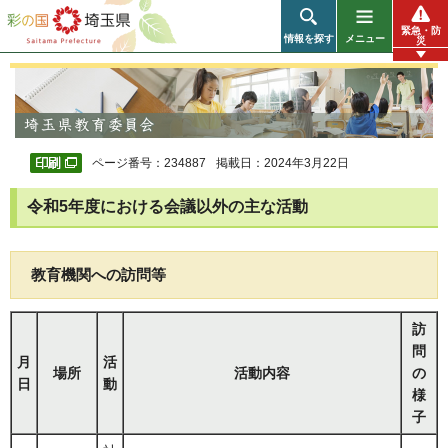
彩の国 埼玉県
緊急・防
情報を探す
メニュー
災
ページ番号：234887
掲載日：2024年3月22日
令和5年度における会議以外の主な活動
教育機関への訪問等
訪
問
月
活
場所
活動内容
の
日
動
様
子