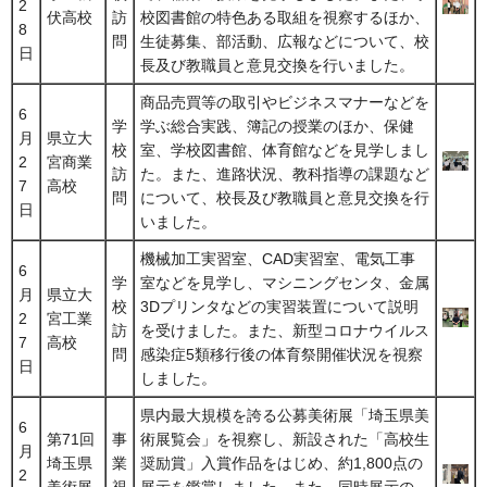
2
伏高校
訪
校図書館の特色ある取組を視察するほか、
8
問
生徒募集、部活動、広報などについて、校
日
長及び教職員と意見交換を行いました。
商品売買等の取引やビジネスマナーなどを
6
学
学ぶ総合実践、簿記の授業のほか、保健
月
県立大
校
室、学校図書館、体育館などを見学しまし
2
宮商業
訪
た。また、進路状況、教科指導の課題など
7
高校
問
について、校長及び教職員と意見交換を行
日
いました。
機械加工実習室、CAD実習室、電気工事
6
学
室などを見学し、マシニングセンタ、金属
月
県立大
校
3Dプリンタなどの実習装置について説明
2
宮工業
訪
を受けました。また、新型コロナウイルス
7
高校
問
感染症5類移行後の体育祭開催状況を視察
日
しました。
県内最大規模を誇る公募美術展「埼玉県美
6
第71回
事
術展覧会」を視察し、新設された「高校生
月
埼玉県
業
奨励賞」入賞作品をはじめ、約1,800点の
2
美術展
視
展示を鑑賞しました。また、同時展示の