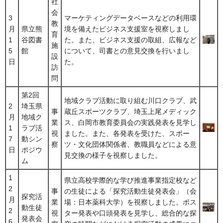
社
会
3
マーケティングデータベースなどの利用環
教
月
県立熊
境を備えたビジネス支援室を視察しまし
育
1
谷図書
た。また、ビジネス支援の取組、広報など
施
5
館
について、司書との意見交換を行いまし
設
日
た。
訪
問
第2回
地域クラブ活動に取り組む川口クラブ、武
2
埼玉県
事
蔵丘スポーツクラブ、埼玉上尾メディック
月
地域ク
業
ス、白岡市教育委員会の実践発表を見学し
1
ラブ活
視
ました。また、各発表を受けた、スポー
7
動シン
察
ツ・文化団体関係者、教職員などによる意
日
ポジウ
見交換の様子を視察しました。
ム
1
県立高校学際的な学び推進事業指定校など
2
事
の生徒による「探究活動生徒発表会」（会
探究活
月
業
場：日本薬科大学）を視察しました。ポス
動生徒
2
視
ター発表や口頭発表を見学し、総合的な探
発表会
6