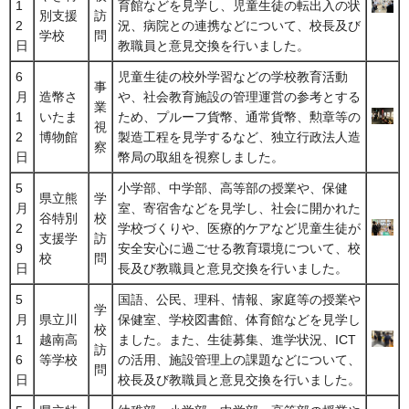
1
育館などを見学し、児童生徒の転出入の状
別支援
訪
2
況、病院との連携などについて、校長及び
学校
問
日
教職員と意見交換を行いました。
6
児童生徒の校外学習などの学校教育活動
事
月
造幣さ
や、社会教育施設の管理運営の参考とする
業
1
いたま
ため、プルーフ貨幣、通常貨幣、勲章等の
視
2
博物館
製造工程を見学するなど、独立行政法人造
察
日
幣局の取組を視察しました。
5
小学部、中学部、高等部の授業や、保健
県立熊
学
月
室、寄宿舎などを見学し、社会に開かれた
谷特別
校
2
学校づくりや、医療的ケアなど児童生徒が
支援学
訪
9
安全安心に過ごせる教育環境について、校
校
問
日
長及び教職員と意見交換を行いました。
5
国語、公民、理科、情報、家庭等の授業や
学
月
県立川
保健室、学校図書館、体育館などを見学し
校
1
越南高
ました。また、生徒募集、進学状況、ICT
訪
6
等学校
の活用、施設管理上の課題などについて、
問
日
校長及び教職員と意見交換を行いました。