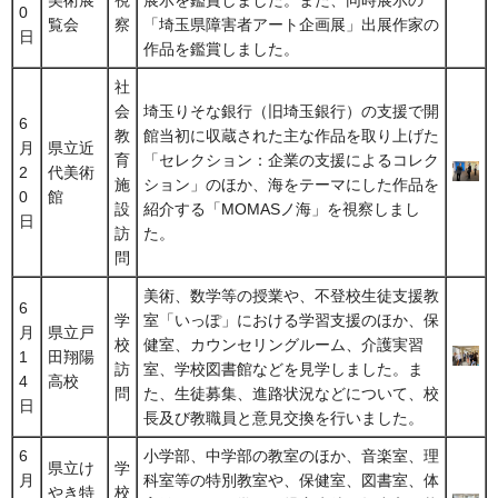
0
覧会
察
「埼玉県障害者アート企画展」出展作家の
日
作品を鑑賞しました。
社
会
埼玉りそな銀行（旧埼玉銀行）の支援で開
6
教
館当初に収蔵された主な作品を取り上げた
月
県立近
育
「セレクション：企業の支援によるコレク
2
代美術
施
ション」のほか、海をテーマにした作品を
0
館
設
紹介する「MOMASノ海」を視察しまし
日
訪
た。
問
美術、数学等の授業や、不登校生徒支援教
6
学
室「いっぽ」における学習支援のほか、保
月
県立戸
校
健室、カウンセリングルーム、介護実習
1
田翔陽
訪
室、学校図書館などを見学しました。ま
4
高校
問
た、生徒募集、進路状況などについて、校
日
長及び教職員と意見交換を行いました。
6
小学部、中学部の教室のほか、音楽室、理
県立け
学
月
科室等の特別教室や、保健室、図書室、体
やき特
校