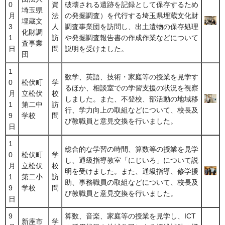
0
資
破壊される遺跡を記録として保存するため
埼玉県
月
法
の発掘調査）を代行する埼玉県埋蔵文化財
埋蔵文
3
人
調査事業団を訪問し、出土遺物の保存処理
化財調
1
訪
や発掘調査報告書の作成作業などについて
査事業
日
問
説明を受けました。
団
1
数学、英語、技術・家庭等の授業を見学す
0
松伏町
学
るほか、相談室での学習支援の状況を視察
月
立松伏
校
しました。また、不登校、部活動の地域移
1
第二中
訪
行、学力向上の取組などについて、校長及
9
学校
問
び教職員と意見交換を行いました。
日
1
総合的な学習の時間、算数等の授業を見学
0
松伏町
学
し、通級指導教室「にじいろ」について説
月
立松伏
校
明を受けました。また、通級指導、修学援
1
第二小
訪
助、事務職員の取組などについて、校長及
9
学校
問
び教職員と意見交換を行いました。
日
9
算数、音楽、家庭等の授業を見学し、ICT
新座市
学